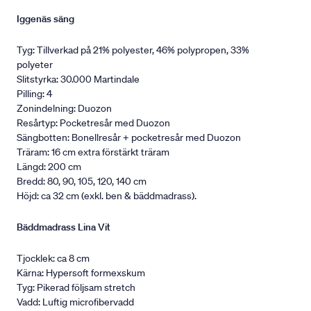
Iggenäs säng
Tyg: Tillverkad på 21% polyester, 46% polypropen, 33%
polyeter
Slitstyrka: 30.000 Martindale
Pilling: 4
Zonindelning: Duozon
Resårtyp: Pocketresår med Duozon
Sängbotten: Bonellresår + pocketresår med Duozon
Träram: 16 cm extra förstärkt träram
Längd: 200 cm
Bredd: 80, 90, 105, 120, 140 cm
Höjd: ca 32 cm (exkl. ben & bäddmadrass).
Bäddmadrass Lina Vit
Tjocklek: ca 8 cm
Kärna: Hypersoft formexskum
Tyg: Pikerad följsam stretch
Vadd: Luftig microfibervadd