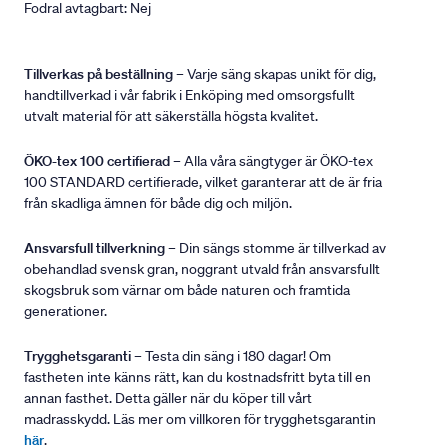
Fodral avtagbart: Nej
Tillverkas på beställning
– Varje säng skapas unikt för dig,
handtillverkad i vår fabrik i Enköping med omsorgsfullt
utvalt material för att säkerställa högsta kvalitet.
ÖKO-tex 100 certifierad
– Alla våra sängtyger är ÖKO-tex
100 STANDARD certifierade, vilket garanterar att de är fria
från skadliga ämnen för både dig och miljön.
Ansvarsfull tillverkning
– Din sängs stomme är tillverkad av
obehandlad svensk gran, noggrant utvald från ansvarsfullt
skogsbruk som värnar om både naturen och framtida
generationer.
Trygghetsgaranti
– Testa din säng i 180 dagar! Om
fastheten inte känns rätt, kan du kostnadsfritt byta till en
annan fasthet. Detta gäller när du köper till vårt
madrasskydd. Läs mer om villkoren för trygghetsgarantin
här
.