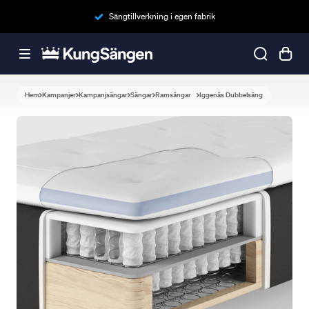
Sängtillverkning i egen fabrik
Hem
Kampanjer
Kampanjsängar
Sängar
Ramsängar
Iggenäs Dubbelsäng