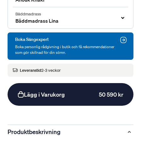
Bäddmadrass
Bäddmadrass Lina
Boka Sängexpert
Boka personlig rådgivning i butik och få rekommendationer
som gör skillnad för din sömn.
Leveranstid
2-3 veckor
Lägg i Varukorg
50 590 kr
Produktbeskrivning