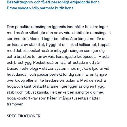
Beställ tygprov och få ett personligt erbjudande här→
Prova sängen i din närmsta butik här→
Den populära ramsängen Iggenäs innehåller hela tre lager
med resårer vilket gör den en av våra stabilaste ramsängar i
sortimentet. Med ett lager bonellresårer längst ner får du
en känsla av stabilitet, trygghet och ökad hållbarhet, toppat
med dubbla pocketresårer inbyggt i sängen som ger dig
extra bra stöd för en av våra känsligaste kroppsdelar – axlar
och bröstrygg. Pocketresårerna är utrustade med vår
Duozon teknologi – ett zonsystem med mjukare fjädrar vid
huvudändan och passar perfekt för dig som har en tyngre
överkropp eller är lite bredare om axlarna. Med den extra
höga och kantförstärkta ramen ger Iggenäs dig en trygg,
stabil och robust känsla. Helt enkelt en säng för dig med
höga komfortkrav som håller i många tusentals nätter
framöver.
SPECIFIKATIONER