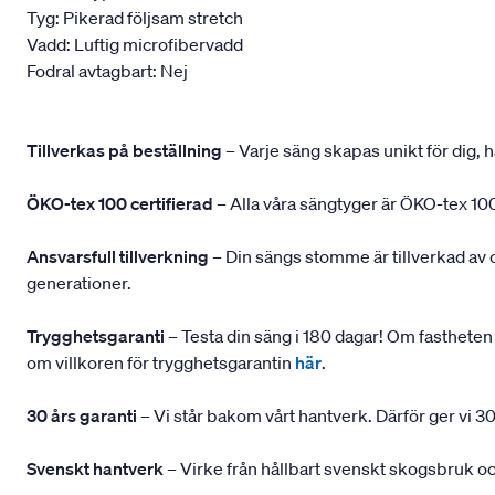
Tyg: Pikerad följsam stretch
Vadd: Luftig microfibervadd
Fodral avtagbart: Nej
Tillverkas på beställning
– Varje säng skapas unikt för dig, h
ÖKO-tex 100 certifierad
– Alla våra sängtyger är ÖKO-tex 100
Ansvarsfull tillverkning
– Din sängs stomme är tillverkad av
generationer.
Trygghetsgaranti
– Testa din säng i 180 dagar! Om fastheten 
om villkoren för trygghetsgarantin
här
.
30 års garanti
– Vi står bakom vårt hantverk. Därför ger vi 30
Svenskt hantverk
– Virke från hållbart svenskt skogsbruk och