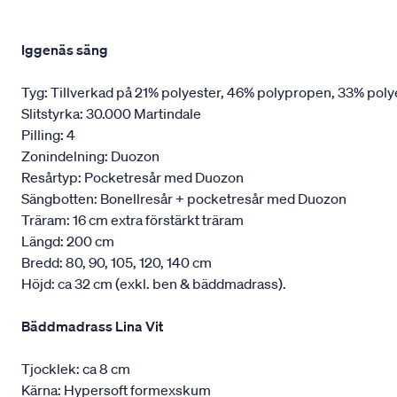
Iggenäs säng
Tyg: Tillverkad på 21% polyester, 46% polypropen, 33% poly
Slitstyrka: 30.000 Martindale
Pilling: 4
Zonindelning: Duozon
Resårtyp: Pocketresår med Duozon
Sängbotten: Bonellresår + pocketresår med Duozon
Träram: 16 cm extra förstärkt träram
Längd: 200 cm
Bredd: 80, 90, 105, 120, 140 cm
Höjd: ca 32 cm (exkl. ben & bäddmadrass).
Bäddmadrass Lina Vit
Tjocklek: ca 8 cm
Kärna: Hypersoft formexskum