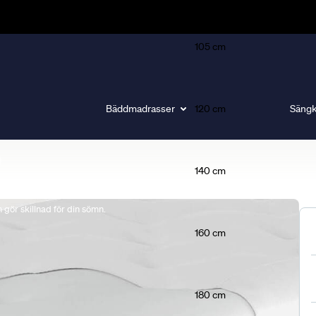
105 cm
Bäddmadrasser
120 cm
Sängk
140 cm
gör skillnad för din sömn.
160 cm
180 cm