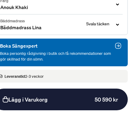
Färg
Anouk Khaki
Bäddmadrass
Svala täcken
Bäddmadrass Lina
Boka Sängexpert
Boka personlig rådgivning i butik och få rekommendationer som
gör skillnad för din sömn.
Leveranstid
2-3 veckor
Lägg i Varukorg
50 590 kr