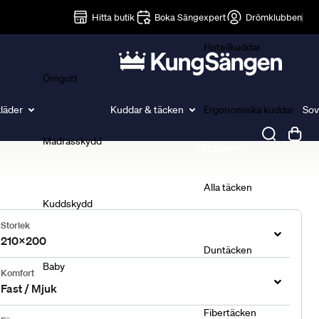
Lakan
Hitta butik
Boka Sängexpert
Drömklubben
Hotellkuddar
Örngott
läder
Kuddar & täcken
Ergonomiska kuddar
Sov
Madrasskydd
Täcken
Alla täcken
Kuddskydd
Storlek
210x200
Duntäcken
Baby
Komfort
Fast / Mjuk
Fibertäcken