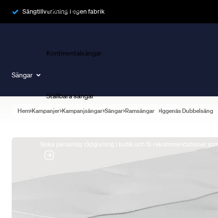
Ramsängar
Sängtillverkning i egen fabrik
Kontinentalsängar
Sängar
Ställbara sängar
Hem
Kampanjer
Kampanjsängar
Sängar
Ramsängar
Iggenäs Dubbelsäng
Boka Sängexpert
Boka personlig rådgivning i butik och få rekommendationer som 