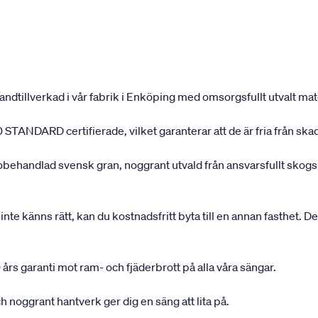
andtillverkad i vår fabrik i Enköping med omsorgsfullt utvalt mater
 STANDARD certifierade, vilket garanterar att de är fria från ska
 obehandlad svensk gran, noggrant utvald från ansvarsfullt sko
inte känns rätt, kan du kostnadsfritt byta till en annan fasthet. D
 års garanti mot ram- och fjäderbrott på alla våra sängar.
 noggrant hantverk ger dig en säng att lita på.