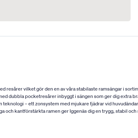
 resårer vilket gör den en av våra stabilaste ramsängar i sortim
t med dubbla pocketresårer inbyggt i sängen som ger dig extra bra
 teknologi – ett zonsystem med mjukare fjädrar vid huvudändan 
ga och kantförstärkta ramen ger Iggenäs dig en trygg, stabil och