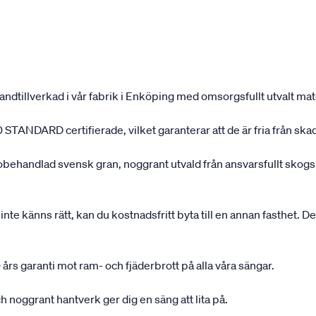
andtillverkad i vår fabrik i Enköping med omsorgsfullt utvalt mater
 STANDARD certifierade, vilket garanterar att de är fria från ska
 obehandlad svensk gran, noggrant utvald från ansvarsfullt sko
inte känns rätt, kan du kostnadsfritt byta till en annan fasthet. D
 års garanti mot ram- och fjäderbrott på alla våra sängar.
 noggrant hantverk ger dig en säng att lita på.