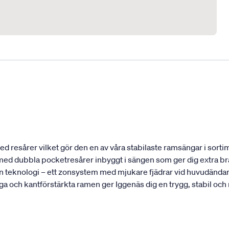
 resårer vilket gör den en av våra stabilaste ramsängar i sortim
t med dubbla pocketresårer inbyggt i sängen som ger dig extra bra
 teknologi – ett zonsystem med mjukare fjädrar vid huvudändan 
ga och kantförstärkta ramen ger Iggenäs dig en trygg, stabil och