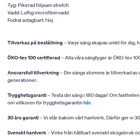
Tyg: Pikerad följsam stretch
Vadd: Luftig microfibervadd
Fodral avtagbart: Nej
Tillverkas på beställning
– Varje säng skapas unikt för dig, h
ÖKO-tex 100 certifierad
– Alla våra sängtyger är ÖKO-tex 100
Ansvarsfull tillverkning
– Din sängs stomme är tillverkad av
generationer.
Trygghetsgaranti
– Testa din säng i 180 dagar! Om fastheten 
om villkoren för trygghetsgarantin
här
.
30 års garanti
– Vi står bakom vårt hantverk. Därför ger vi 30
Svenskt hantverk
– Virke från hållbart svenskt skogsbruk och