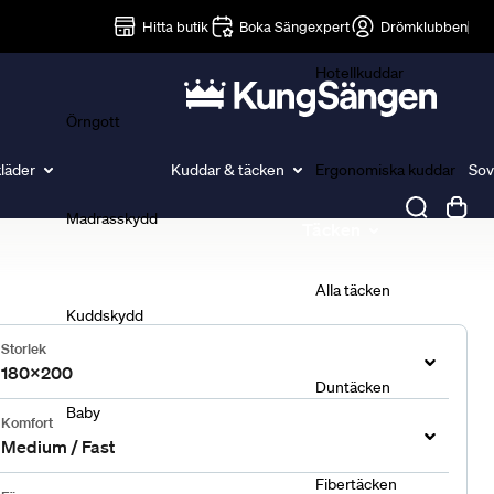
Lakan
Hitta butik
Boka Sängexpert
Drömklubben
Hotellkuddar
Örngott
läder
Kuddar & täcken
Ergonomiska kuddar
Sov
Madrasskydd
Täcken
Alla täcken
Kuddskydd
Storlek
180x200
Duntäcken
Baby
Komfort
Medium / Fast
Fibertäcken