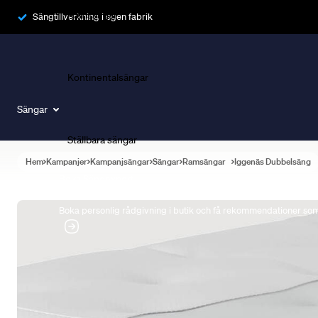
Ramsängar
Sängtillverkning i egen fabrik
Kontinentalsängar
Sängar
Ställbara sängar
Hem
Kampanjer
Kampanjsängar
Sängar
Ramsängar
Iggenäs Dubbelsäng
Boka Sängexpert
Boka personlig rådgivning i butik och få rekommendationer som 