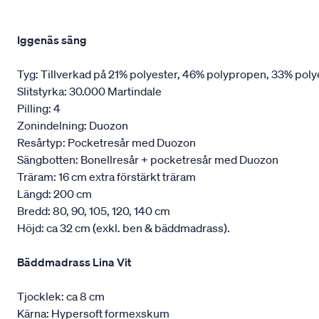
Iggenäs säng
Tyg: Tillverkad på 21% polyester, 46% polypropen, 33% poly
Slitstyrka: 30.000 Martindale
Pilling: 4
Zonindelning: Duozon
Resårtyp: Pocketresår med Duozon
Sängbotten: Bonellresår + pocketresår med Duozon
Träram: 16 cm extra förstärkt träram
Längd: 200 cm
Bredd: 80, 90, 105, 120, 140 cm
Höjd: ca 32 cm (exkl. ben & bäddmadrass).
Bäddmadrass Lina Vit
Tjocklek: ca 8 cm
Kärna: Hypersoft formexskum