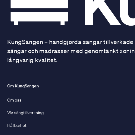
KungSängen – handgjorda sängar tillverkade i
sängar och madrasser med genomtänkt zonindel
långvarig kvalitet.
Om KungSängen
Om oss
Vår sängtillverkning
Hållbarhet