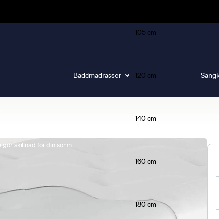
105 cm
Bäddmadrasser
120 cm
Sängk
140 cm
gör skillnad för din sömn.
160 cm
180 cm