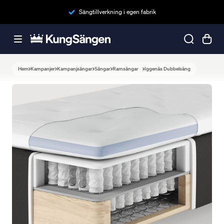
Sängtillverkning i egen fabrik
Hem
Kampanjer
Kampanjsängar
Sängar
Ramsängar
Iggenäs Dubbelsäng