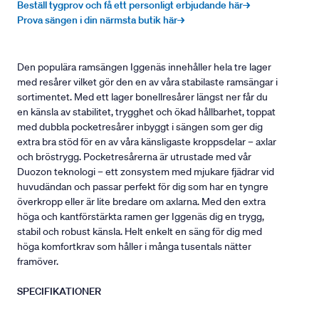
Beställ tygprov och få ett personligt erbjudande här→
Prova sängen i din närmsta butik här→
Den populära ramsängen Iggenäs innehåller hela tre lager
med resårer vilket gör den en av våra stabilaste ramsängar i
sortimentet. Med ett lager bonellresårer längst ner får du
en känsla av stabilitet, trygghet och ökad hållbarhet, toppat
med dubbla pocketresårer inbyggt i sängen som ger dig
extra bra stöd för en av våra känsligaste kroppsdelar – axlar
och bröstrygg. Pocketresårerna är utrustade med vår
Duozon teknologi – ett zonsystem med mjukare fjädrar vid
huvudändan och passar perfekt för dig som har en tyngre
överkropp eller är lite bredare om axlarna. Med den extra
höga och kantförstärkta ramen ger Iggenäs dig en trygg,
stabil och robust känsla. Helt enkelt en säng för dig med
höga komfortkrav som håller i många tusentals nätter
framöver.
SPECIFIKATIONER