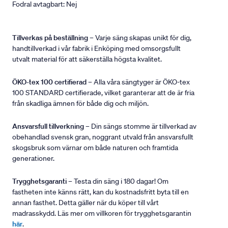
Fodral avtagbart: Nej
Tillverkas på beställning
– Varje säng skapas unikt för dig,
handtillverkad i vår fabrik i Enköping med omsorgsfullt
utvalt material för att säkerställa högsta kvalitet.
ÖKO-tex 100 certifierad
– Alla våra sängtyger är ÖKO-tex
100 STANDARD certifierade, vilket garanterar att de är fria
från skadliga ämnen för både dig och miljön.
Ansvarsfull tillverkning
– Din sängs stomme är tillverkad av
obehandlad svensk gran, noggrant utvald från ansvarsfullt
skogsbruk som värnar om både naturen och framtida
generationer.
Trygghetsgaranti
– Testa din säng i 180 dagar! Om
fastheten inte känns rätt, kan du kostnadsfritt byta till en
annan fasthet. Detta gäller när du köper till vårt
madrasskydd. Läs mer om villkoren för trygghetsgarantin
här
.