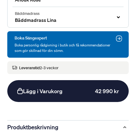
Bäddmadrass
Bäddmadrass Lina
Boka Sängexpert
Boka personlig rådgivning i butik och få rekommendationer
som gör skillnad för din sömn.
Leveranstid
2-3 veckor
Lägg i Varukorg
42 990 kr
Produktbeskrivning