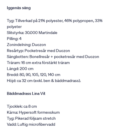
Iggenäs säng
Tyg: Tillverkad på 21% polyester, 46% polypropen, 33%
polyeter
Slitstyrka: 30.000 Martindale
Pilling: 4
Zonindelning: Duozon
Resårtyp: Pocketresår med Duozon
Sängbotten: Bonellresår + pocketresår med Duozon
Träram: 16 cm extra förstärkt träram
Längd: 200 cm
Bredd: 80, 90, 105, 120, 140 cm
Höjd: ca 32 cm (exkl. ben & bäddmadrass).
Bäddmadrass Lina Vit
Tjocklek: ca 8 cm
Kärna: Hypersoft formexskum
Tyg: Pikerad följsam stretch
Vadd: Luftig microfibervadd