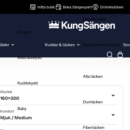
Lakan
Hitta butik
Boka Sängexpert
Drömklubben
Hotellkuddar
Örngott
läder
Kuddar & täcken
Ergonomiska kuddar
Sov
Madrasskydd
Täcken
Alla täcken
Kuddskydd
Storlek
160x200
Duntäcken
Baby
Komfort
Mjuk / Medium
Fibertäcken