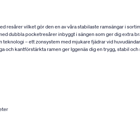
 resårer vilket gör den en av våra stabilaste ramsängar i sortim
t med dubbla pocketresårer inbyggt i sängen som ger dig extra bra
 teknologi – ett zonsystem med mjukare fjädrar vid huvudändan 
ga och kantförstärkta ramen ger Iggenäs dig en trygg, stabil och
eter