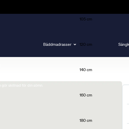
105 cm
Bäddmadrasser
120 cm
Sängk
140 cm
gör skillnad för din sömn.
160 cm
180 cm