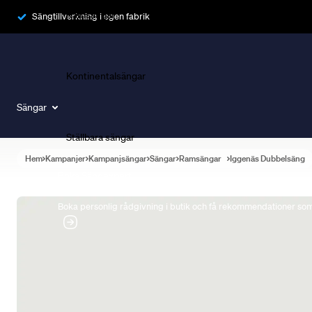
Ramsängar
Sängtillverkning i egen fabrik
Kontinentalsängar
Sängar
Ställbara sängar
Hem
Kampanjer
Kampanjsängar
Sängar
Ramsängar
Iggenäs Dubbelsäng
Boka Sängexpert
Boka personlig rådgivning i butik och få rekommendationer som 