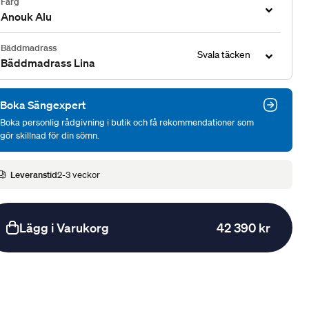
Färg
Anouk Alu
Bäddmadrass
Svala täcken
Bäddmadrass Lina
Boka Sängexpert
Boka personlig rådgivning i butik och få rekommendationer som
gör skillnad för din sömn.
Leveranstid
2-3 veckor
Lägg i Varukorg
42 390 kr