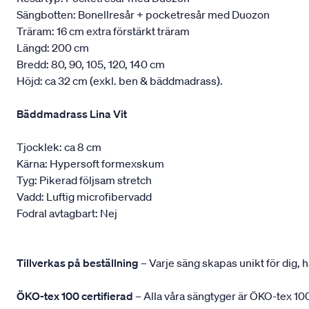
Sängbotten: Bonellresår + pocketresår med Duozon
Träram: 16 cm extra förstärkt träram
Längd: 200 cm
Bredd: 80, 90, 105, 120, 140 cm
Höjd: ca 32 cm (exkl. ben & bäddmadrass).
Bäddmadrass Lina Vit
Tjocklek: ca 8 cm
Kärna: Hypersoft formexskum
Tyg: Pikerad följsam stretch
Vadd: Luftig microfibervadd
Fodral avtagbart: Nej
Tillverkas på beställning
– Varje säng skapas unikt för dig, h
ÖKO-tex 100 certifierad
– Alla våra sängtyger är ÖKO-tex 100