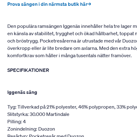
Prova sängen i din närmsta butik här→
Den populära ramsängen Iggenäs innehåller hela tre lager med
en känsla av stabilitet, trygghet och ökad hållbarhet, toppa
och bröstrygg. Pocketresårerna är utrustade med vår Duozon
överkropp eller är lite bredare om axlarna. Med den extra hö
komfortkrav som håller i många tusentals nätter framöver.
SPECIFIKATIONER
Iggenäs säng
Tyg: Tillverkad på 21% polyester, 46% polypropen, 33% poly
Slitstyrka: 30.000 Martindale
Pilling: 4
Zonindelning: Duozon
Resårtyp: Pocketresår med Duozon