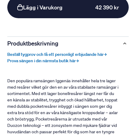
Lägg i Varukorg
42 390 kr
Produktbeskrivning
Beställ tygprov och få ett personligt erbjudande här→
Prova sängen i din närmsta butik här→
Den populära ramsängen Iggenäs innehåller hela tre lager
med resårer vilket gör den en av våra stabilaste ramsängar i
sortimentet. Med ett lager bonellresårer längst ner får du
en känsla av stabilitet, trygghet och ökad hållbarhet, toppat
med dubbla pocketresårer inbyggt i sängen som ger dig
extra bra stöd för en av våra känsligaste kroppsdelar – axlar
och bröstrygg. Pocketresårerna är utrustade med vår
Duozon teknologi – ett zonsystem med mjukare fjädrar vid
huvudändan och passar perfekt för dig som har en tyngre