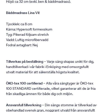
Höjd: ca 32 cm (exkl. ben & bäddmadrass).
Bäddmadrass Lina Vit
Tjocklek: ca 8 cm
Kärna: Hypersoft formexskum
Tyg: Pikerad följsam stretch
Vadd: Luftig microfibervadd
Fodral avtagbart: Nej
Tillverkas på beställning
– Varje säng skapas unikt för dig,
handtillverkad i vår fabrik i Enköping med omsorgsfullt
utvalt material för att säkerställa högsta kvalitet.
ÖKO-tex 100 certifierad
– Alla våra sängtyger är ÖKO-tex
100 STANDARD certifierade, vilket garanterar att de är fria
från skadliga ämnen för både dig och miljön.
Ansvarsfull tillverkning
– Din sängs stomme är tillverkad av
obehandlad svensk gran, noggrant utvald från ansvarsfullt