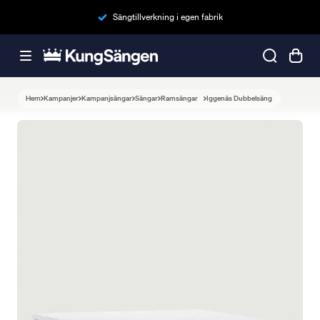
Sängtillverkning i egen fabrik
Hem
Kampanjer
Kampanjsängar
Sängar
Ramsängar
Iggenäs Dubbelsäng