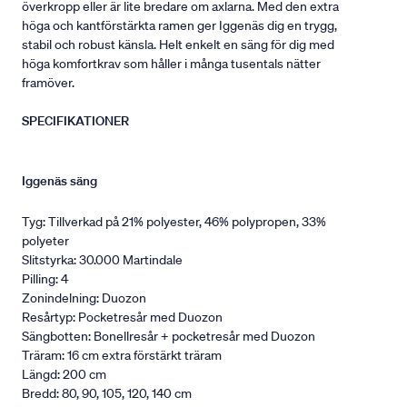
överkropp eller är lite bredare om axlarna. Med den extra
höga och kantförstärkta ramen ger Iggenäs dig en trygg,
stabil och robust känsla. Helt enkelt en säng för dig med
höga komfortkrav som håller i många tusentals nätter
framöver.
SPECIFIKATIONER
Iggenäs säng
Tyg: Tillverkad på 21% polyester, 46% polypropen, 33%
polyeter
Slitstyrka: 30.000 Martindale
Pilling: 4
Zonindelning: Duozon
Resårtyp: Pocketresår med Duozon
Sängbotten: Bonellresår + pocketresår med Duozon
Träram: 16 cm extra förstärkt träram
Längd: 200 cm
Bredd: 80, 90, 105, 120, 140 cm