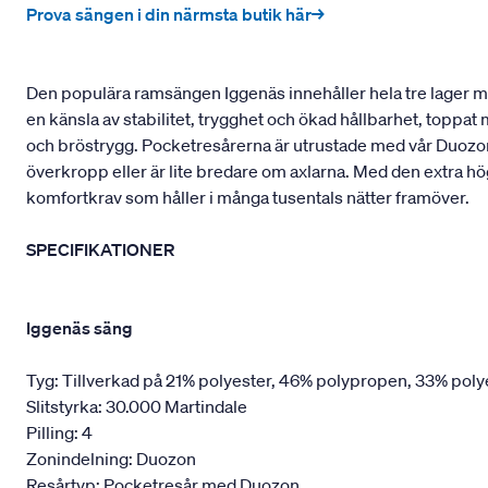
Prova sängen i din närmsta butik här→
Den populära ramsängen Iggenäs innehåller hela tre lager med
en känsla av stabilitet, trygghet och ökad hållbarhet, toppa
och bröstrygg. Pocketresårerna är utrustade med vår Duozon
överkropp eller är lite bredare om axlarna. Med den extra hö
komfortkrav som håller i många tusentals nätter framöver.
SPECIFIKATIONER
Iggenäs säng
Tyg: Tillverkad på 21% polyester, 46% polypropen, 33% poly
Slitstyrka: 30.000 Martindale
Pilling: 4
Zonindelning: Duozon
Resårtyp: Pocketresår med Duozon