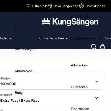
Lakan
Hitta butik
Boka Sängexpert
Drömklubben
Hotellkuddar
Örngott
läder
Kuddar & täcken
Ergonomiska kuddar
Sov
Madrasskydd
Täcken
Alla täcken
Kuddskydd
Storlek
160x200
Duntäcken
Baby
Komfort
Extra Fast / Extra Fast
Fibertäcken