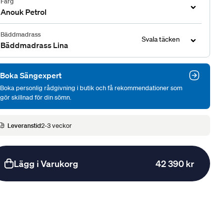
Färg
Anouk Petrol
Bäddmadrass
Svala täcken
Bäddmadrass Lina
Boka Sängexpert
Boka personlig rådgivning i butik och få rekommendationer som
gör skillnad för din sömn.
Leveranstid
2-3 veckor
Lägg i Varukorg
42 390 kr