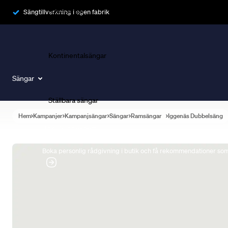
Ramsängar
Sängtillverkning i egen fabrik
Kontinentalsängar
Sängar
Ställbara sängar
Hem
Kampanjer
Kampanjsängar
Sängar
Ramsängar
Iggenäs Dubbelsäng
Boka Sängexpert
Boka personlig rådgivning i butik och få rekommendationer som 