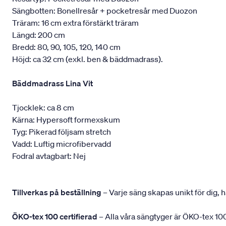
Sängbotten: Bonellresår + pocketresår med Duozon
Träram: 16 cm extra förstärkt träram
Längd: 200 cm
Bredd: 80, 90, 105, 120, 140 cm
Höjd: ca 32 cm (exkl. ben & bäddmadrass).
Bäddmadrass Lina Vit
Tjocklek: ca 8 cm
Kärna: Hypersoft formexskum
Tyg: Pikerad följsam stretch
Vadd: Luftig microfibervadd
Fodral avtagbart: Nej
Tillverkas på beställning
– Varje säng skapas unikt för dig, h
ÖKO-tex 100 certifierad
– Alla våra sängtyger är ÖKO-tex 100