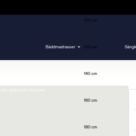
105 cm
Bäddmadrasser
120 cm
Sängk
140 cm
gör skillnad för din sömn.
160 cm
180 cm