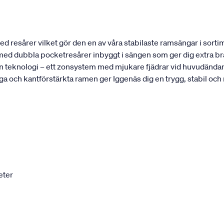
 resårer vilket gör den en av våra stabilaste ramsängar i sortim
t med dubbla pocketresårer inbyggt i sängen som ger dig extra bra
 teknologi – ett zonsystem med mjukare fjädrar vid huvudändan 
ga och kantförstärkta ramen ger Iggenäs dig en trygg, stabil och
eter