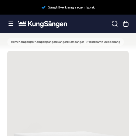
Sängtillverkning i egen fabrik
Hem
Kampanjer
Kampanjsängar
Sängar
Ramsängar
Hallarhamn Dubbelsäng