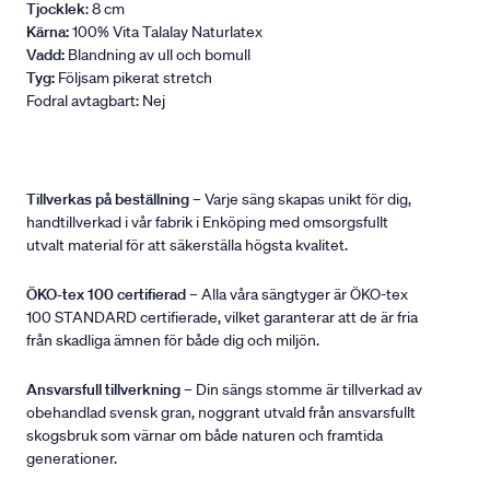
Tjocklek
: 8 cm
Kärna:
100% Vita Talalay Naturlatex
Vadd:
Blandning av ull och bomull
Tyg:
Följsam pikerat stretch
Fodral avtagbart: Nej
Tillverkas på beställning
– Varje säng skapas unikt för dig,
handtillverkad i vår fabrik i Enköping med omsorgsfullt
utvalt material för att säkerställa högsta kvalitet.
ÖKO-tex 100 certifierad
– Alla våra sängtyger är ÖKO-tex
100 STANDARD certifierade, vilket garanterar att de är fria
från skadliga ämnen för både dig och miljön.
Ansvarsfull tillverkning
– Din sängs stomme är tillverkad av
obehandlad svensk gran, noggrant utvald från ansvarsfullt
skogsbruk som värnar om både naturen och framtida
generationer.