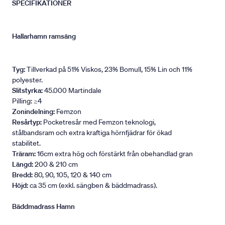
SPECIFIKATIONER
Hallarhamn ramsäng
Tyg:
Tillverkad på 51% Viskos, 23% Bomull, 15% Lin och 11%
polyester.
Slitstyrka:
45.000 Martindale
Pilling: ≥4
Zonindelning:
Femzon
Resårtyp:
Pocketresår med Femzon teknologi,
stålbandsram och extra kraftiga hörnfjädrar för ökad
stabilitet.
Träram:
16cm extra hög och förstärkt från obehandlad gran
Längd:
200 & 210 cm
Bredd:
80, 90, 105, 120 & 140 cm
Höjd:
ca 35 cm (exkl. sängben & bäddmadrass).
Bäddmadrass Hamn