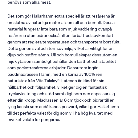
behövs som allra mest.
Det som gör Hallarhamn extra speciell är att resårerna är
omslutna av naturliga material som ull och bomull. Dessa
material fungerar inte bara som mjuk vaddering ovanpå
resårerna utan bidrar också till en förbättrad sovkomfort
genom att reglera temperaturen och transportera bort fukt.
Detta ger en sval och torr sovmiljö, vilket är viktigt för en
djup och ostörd sömn. Ull och bomull skapar dessutom en
mjuk yta som samtidigt behåller den fasthet och stabilitet
som pocketresårerna erbjuder. Dessutom ingår
bäddmadrassen Hamn, med en kärna av 100% ren
naturlatex från Vita Talalay®. Latexen är känd för sin
hållbarhet och följsamhet, vilket ger dig en fantastisk
tryckavlastning och stöd samtidigt som den anpassar sig
efter din kropp. Madrassen är 8 cm tjock och bidrar till en
lyxig känsla som ändå känns prisvärd, vilket gör Hallarhamn
till det perfekta valet för dig som vill ha hög kvalitet med
mycket valuta för pengarna.