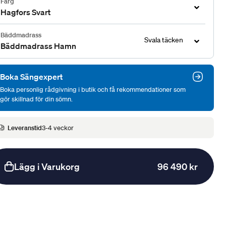
Färg
Hagfors Svart
Bäddmadrass
Svala täcken
Bäddmadrass Hamn
Boka Sängexpert
Boka personlig rådgivning i butik och få rekommendationer som
gör skillnad för din sömn.
Leveranstid
3-4 veckor
Lägg i Varukorg
96 490 kr