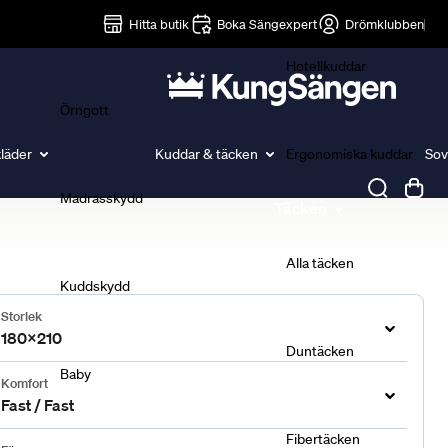
Lakan
Hitta butik
Boka Sängexpert
Drömklubben
Hotellkuddar
Örngott
läder
Kuddar & täcken
Ergonomiska kuddar
Sov
Madrasskydd
Täcken
Alla täcken
Kuddskydd
Storlek
180x210
Duntäcken
Baby
Komfort
Fast / Fast
Fibertäcken