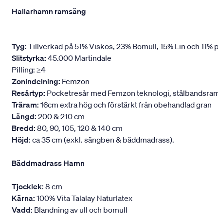
Hallarhamn ramsäng
Tyg:
Tillverkad på 51% Viskos, 23% Bomull, 15% Lin och 11% p
Slitstyrka:
45.000 Martindale
Pilling: ≥4
Zonindelning:
Femzon
Resårtyp:
Pocketresår med Femzon teknologi, stålbandsram oc
Träram:
16cm extra hög och förstärkt från obehandlad gran
Längd:
200 & 210 cm
Bredd:
80, 90, 105, 120 & 140 cm
Höjd:
ca 35 cm (exkl. sängben & bäddmadrass).
Bäddmadrass Hamn
Tjocklek
: 8 cm
Kärna:
100% Vita Talalay Naturlatex
Vadd:
Blandning av ull och bomull