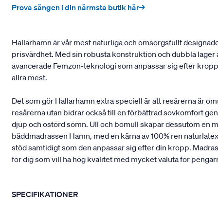
Prova sängen i din närmsta butik här→
Hallarhamn är vår mest naturliga och omsorgsfullt designad
prisvärdhet. Med sin robusta konstruktion och dubbla lager 
avancerade Femzon-teknologi som anpassar sig efter kroppen
allra mest.
Det som gör Hallarhamn extra speciell är att resårerna är o
resårerna utan bidrar också till en förbättrad sovkomfort geno
djup och ostörd sömn. Ull och bomull skapar dessutom en mj
bäddmadrassen Hamn, med en kärna av 100% ren naturlatex från
stöd samtidigt som den anpassar sig efter din kropp. Madrasse
för dig som vill ha hög kvalitet med mycket valuta för pengar
SPECIFIKATIONER