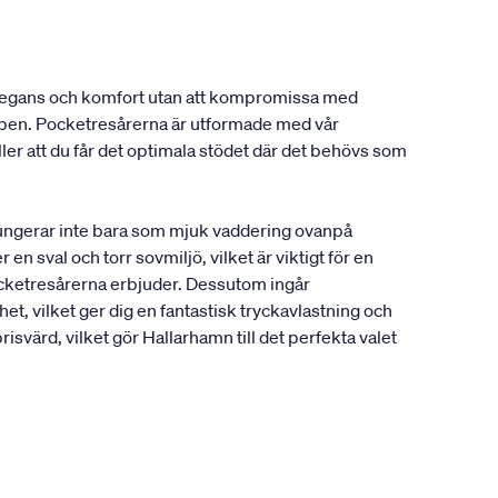
 elegans och komfort utan att kompromissa med
oppen. Pocketresårerna är utformade med vår
r att du får det optimala stödet där det behövs som
 fungerar inte bara som mjuk vaddering ovanpå
n sval och torr sovmiljö, vilket är viktigt för en
ocketresårerna erbjuder. Dessutom ingår
t, vilket ger dig en fantastisk tryckavlastning och
svärd, vilket gör Hallarhamn till det perfekta valet