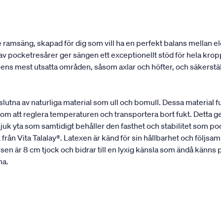
e ramsäng, skapad för dig som vill ha en perfekt balans mellan
av pocketresårer ger sängen ett exceptionellt stöd för hela kr
s mest utsatta områden, såsom axlar och höfter, och säkerställe
mslutna av naturliga material som ull och bomull. Dessa material
m att reglera temperaturen och transportera bort fukt. Detta ger e
uk yta som samtidigt behåller den fasthet och stabilitet som p
 Vita Talalay®. Latexen är känd för sin hållbarhet och följsamhe
n är 8 cm tjock och bidrar till en lyxig känsla som ändå känns pri
na.