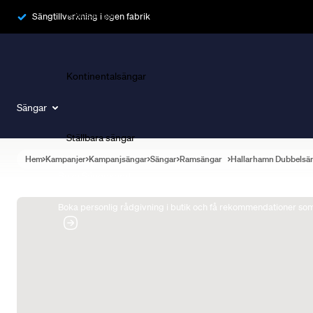
Ramsängar
Sängtillverkning i egen fabrik
Kontinentalsängar
Sängar
Ställbara sängar
Hem
Kampanjer
Kampanjsängar
Sängar
Ramsängar
Hallarhamn Dubbelsä
Boka Sängexpert
Boka personlig rådgivning i butik och få rekommendationer som 