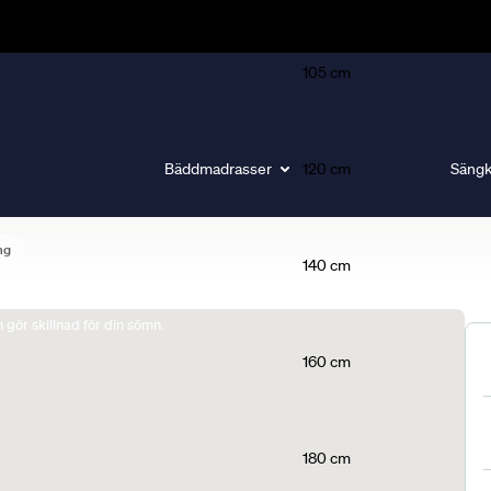
105 cm
Bäddmadrasser
120 cm
Sängk
ng
140 cm
gör skillnad för din sömn.
160 cm
180 cm