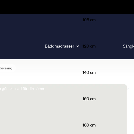
105 cm
Bäddmadrasser
120 cm
Sängk
belsäng
140 cm
gör skillnad för din sömn.
160 cm
180 cm