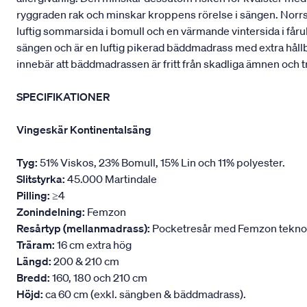
ryggraden rak och minskar kroppens rörelse i sängen. Norrskä
luftig sommarsida i bomull och en värmande vintersida i fåru
sängen och är en luftig pikerad bäddmadrass med extra håll
innebär att bäddmadrassen är fritt från skadliga ämnen och t
SPECIFIKATIONER
Vingeskär Kontinentalsäng
Tyg:
51% Viskos, 23% Bomull, 15% Lin och 11% polyester.
Slitstyrka:
45.000 Martindale
Pilling:
≥4
Zonindelning:
Femzon
Resårtyp (mellanmadrass):
Pocketresår med Femzon teknologi
Träram:
16 cm extra hög
Längd:
200 & 210 cm
Bredd:
160, 180 och 210 cm
Höjd:
ca 60 cm (exkl. sängben & bäddmadrass).