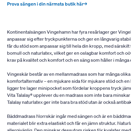
Prova sängen i din närmsta butik här→
Kontinentalsängen Vingehamn har fyra resårlager ger Vingeh
anpassar sig efter tryckpunkterna och ger en långvarig stab
får du stöd som anpassar sig till hela din kropp, med särskil
bomull och naturlatex, vilket ger en oslagbar komfort och oöv
krav på kvalitet och komfort och en säng som håller i många
Vingeskär består av en mellanmadrass som har många olika 
komfortalternativ – en mjukare sida för mjukare stöd och en
ligger tre lager minipocket som fördelar kroppens tryck jämnt
Vita Talalay® upplever du en madrass som inte bara minskar t
Talalay naturlatex ger inte bara bra stöd utan är också antibak
Bäddmadrass Norrskär ingår med sängen och är en bäddmadrass
materialet blir extra elastiskt och får en jämn struktur. Na
allergivänlig. Den minskar dessutom risken för kvalster med 