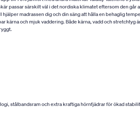
r passar särskilt väl i det nordiska klimatet eftersom den går 
ll hjälper madrassen dig och din säng att hålla en behaglig tempe
bar kärna och mjuk vaddering. Både kärna, vadd och stretchtyg 
ryggt.
, stålbandsram och extra kraftiga hörnfjädrar för ökad stabilit