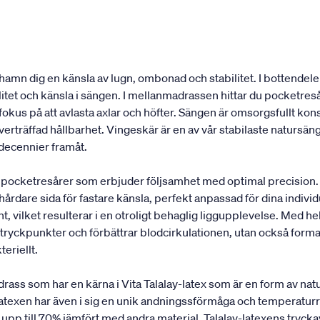
amn dig en känsla av lugn, ombonad och stabilitet. I bottendel
ilitet och känsla i sängen. I mellanmadrassen hittar du pocket
t fokus på att avlasta axlar och höfter. Sängen är omsorgsfullt k
erträffad hållbarhet. Vingeskär är en av vår stabilaste natursäng
 decennier framåt.
pocketresårer som erbjuder följsamhet med optimal precision.
 hårdare sida för fastare känsla, perfekt anpassad för dina indi
, vilket resulterar i en otroligt behaglig liggupplevelse. Med hel
ryckpunkter och förbättrar blodcirkulationen, utan också formar 
teriellt.
 som har en kärna i Vita Talalay-latex som är en form av natur
turlatexen har även i sig en unik andningssförmåga och temperatu
upp till 70% jämfört med andra material. Talalay-latexens tryck