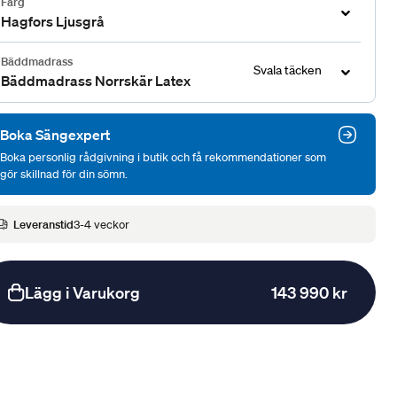
Färg
Hagfors Ljusgrå
Bäddmadrass
Svala täcken
Bäddmadrass Norrskär Latex
Boka Sängexpert
Boka personlig rådgivning i butik och få rekommendationer som
gör skillnad för din sömn.
Leveranstid
3-4 veckor
Lägg i Varukorg
143 990 kr