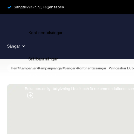
Ramsängar
Sängtillverkning i egen fabrik
Kontinentalsängar
Sängar
Ställbara sängar
Hem
Kampanjer
Kampanjsängar
Sängar
Kontinentalsängar
Vingeskär Dub
Boka Sängexpert
Boka personlig rådgivning i butik och få rekommendationer som 