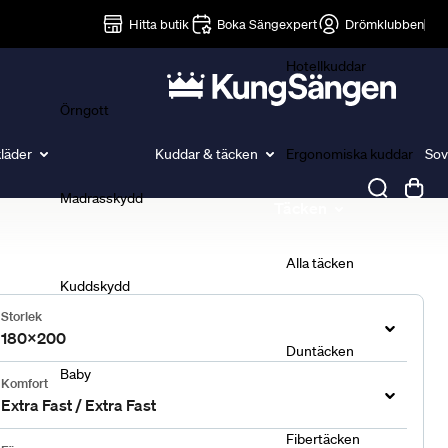
Lakan
Hitta butik
Boka Sängexpert
Drömklubben
Hotellkuddar
Örngott
läder
Kuddar & täcken
Ergonomiska kuddar
Sov
Madrasskydd
Täcken
Alla täcken
Kuddskydd
Storlek
180x200
Duntäcken
Baby
Komfort
Extra Fast / Extra Fast
Fibertäcken