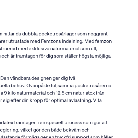
en hittar du dubbla pocketresårlager som noggrant
resårer utrustade med Femzons indelning. Med femzon
onstruerad med exklusiva naturmaterial som ull,
 och är framtagen för dig som ställer högsta möjliga
 Den vändbara designen ger dig två
viduella behov. Ovanpå de följsamma pocketresårerna
a 9 kilo naturmaterial och 12,5 cm naturlatex från
sig efter din kropp för optimal avlastning. Vita
latex framtagen i en speciell process som gör att
rreglering, vilket gör den både bekväm och
avlastande förmåga ger en tryckfri support som håller