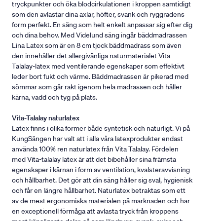
tryckpunkter och öka blodcirkulationen i kroppen samtidigt
som den avlastar dina axlar, höfter, svank och ryggradens
form perfekt. En säng som helt enkelt anpassar sig efter dig
och dina behov. Med Videlund säng ingår bäddmadrassen
Lina Latex som är en 8 cm tjock bäddmadrass som även
den innehåller det allergivänliga naturmaterialet Vita
Talalay-latex med ventilerande egenskaper som effektivt
leder bort fukt och värme. Bäddmadrassen är pikerad med
sömmar som går rakt igenom hela madrassen och håller
kärna, vadd och tyg på plats.
Vita-Talalay naturlatex
Latex finns i olika former både syntetisk och naturligt. Vi på
KungSängen har valt att i alla våra latexprodukter endast
använda 100% ren naturlatex från Vita Talalay. Fördelen
med Vita-talalay latex är att det bibehåller sina främsta
egenskaper i kärnan i form av ventilation, kvalsteravvisning
och hållbarhet. Det gör att din säng håller sig sval, hygienisk
och får en längre hållbarhet. Naturlatex betraktas som ett
av de mest ergonomiska materialen på marknaden och har
en exceptionell förmåga att avlasta tryck från kroppens