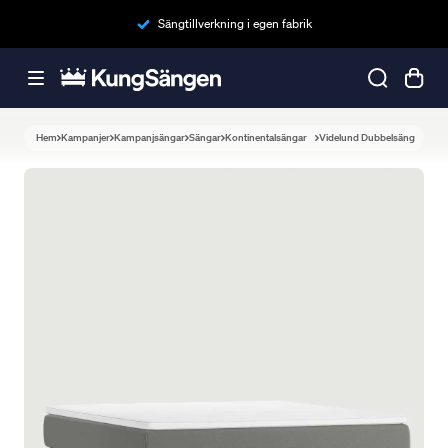
Sängtillverkning i egen fabrik
Hem
Kampanjer
Kampanjsängar
Sängar
Kontinentalsängar
Videlund Dubbelsäng