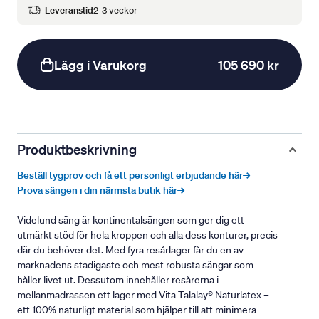
Leveranstid
2-3 veckor
Lägg i Varukorg
105 690 kr
Produktbeskrivning
Beställ tygprov och få ett personligt erbjudande här→
Prova sängen i din närmsta butik här→
Videlund säng är kontinentalsängen som ger dig ett
utmärkt stöd för hela kroppen och alla dess konturer, precis
där du behöver det. Med fyra resårlager får du en av
marknadens stadigaste och mest robusta sängar som
håller livet ut. Dessutom innehåller resårerna i
mellanmadrassen ett lager med Vita Talalay® Naturlatex –
ett 100% naturligt material som hjälper till att minimera