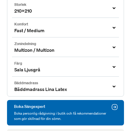
Storlek
210x210
Komfort
Fast / Medium
Zonindelning
Multizon / Multizon
Färg
Sala Ljusgrå
Bäddmadrass
Bäddmadrass Lina Latex
Boka Sängexpert
Boka personlig rådgivning i butik och få rekommendationer
som gör skillnad för din sömn.