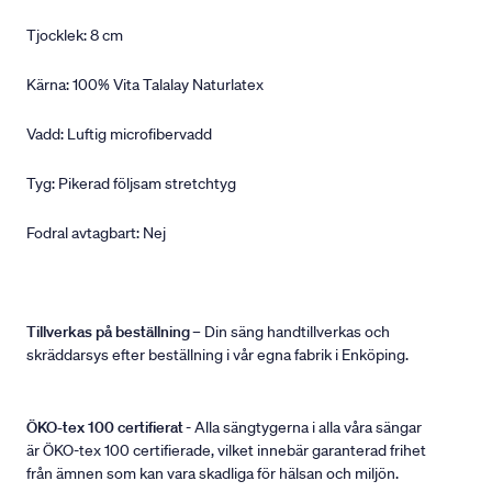
Tjocklek: 8 cm
Kärna: 100% Vita Talalay Naturlatex
Vadd: Luftig microfibervadd
Tyg: Pikerad följsam stretchtyg
Fodral avtagbart: Nej
Tillverkas på beställning
– Din säng handtillverkas och
skräddarsys efter beställning i vår egna fabrik i Enköping.
ÖKO-tex 100 certifierat
- Alla sängtygerna i alla våra sängar
är ÖKO-tex 100 certifierade, vilket innebär garanterad frihet
från ämnen som kan vara skadliga för hälsan och miljön.