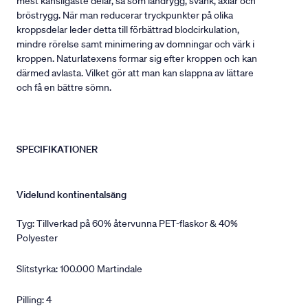
mest känsligaste delar, så som ländrygg, svank, axlar och
bröstrygg. När man reducerar tryckpunkter på olika
kroppsdelar leder detta till förbättrad blodcirkulation,
mindre rörelse samt minimering av domningar och värk i
kroppen. Naturlatexens formar sig efter kroppen och kan
därmed avlasta. Vilket gör att man kan slappna av lättare
och få en bättre sömn.
SPECIFIKATIONER
Videlund kontinentalsäng
Tyg: Tillverkad på 60% återvunna PET-flaskor & 40%
Polyester
Slitstyrka: 100.000 Martindale
Pilling: 4