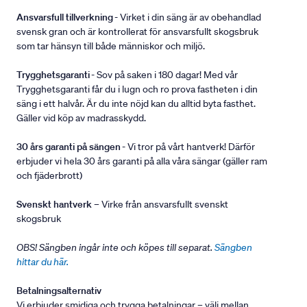
Ansvarsfull tillverkning
- Virket i din säng är av obehandlad
svensk gran och är kontrollerat för ansvarsfullt skogsbruk
som tar hänsyn till både människor och miljö.
Trygghetsgaranti
- Sov på saken i 180 dagar! Med vår
Trygghetsgaranti får du i lugn och ro prova fastheten i din
säng i ett halvår. Är du inte nöjd kan du alltid byta fasthet.
Gäller vid köp av madrasskydd.
30 års garanti på sängen
- Vi tror på vårt hantverk! Därför
erbjuder vi hela 30 års garanti på alla våra sängar (gäller ram
och fjäderbrott)
Svenskt hantverk
– Virke från ansvarsfullt svenskt
skogsbruk
OBS! Sängben ingår inte och köpes till separat.
Sängben
hittar du här.
Betalningsalternativ
Vi erbjuder smidiga och trygga betalningar – välj mellan