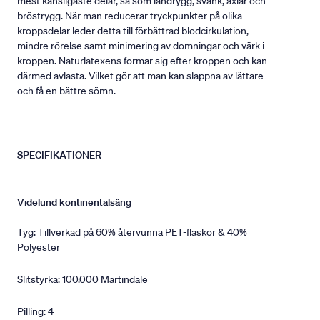
mest känsligaste delar, så som ländrygg, svank, axlar och
bröstrygg. När man reducerar tryckpunkter på olika
kroppsdelar leder detta till förbättrad blodcirkulation,
mindre rörelse samt minimering av domningar och värk i
kroppen. Naturlatexens formar sig efter kroppen och kan
därmed avlasta. Vilket gör att man kan slappna av lättare
och få en bättre sömn.
SPECIFIKATIONER
Videlund kontinentalsäng
Tyg: Tillverkad på 60% återvunna PET-flaskor & 40%
Polyester
Slitstyrka: 100.000 Martindale
Pilling: 4