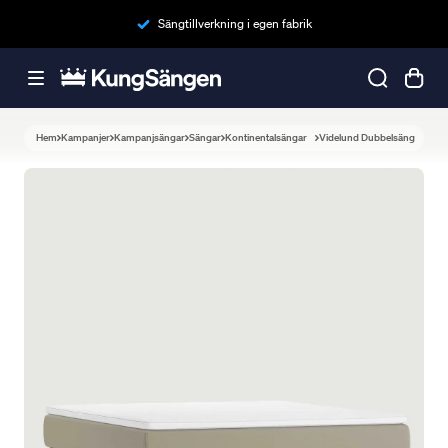
Sängtillverkning i egen fabrik
Hem
Kampanjer
Kampanjsängar
Sängar
Kontinentalsängar
Videlund Dubbelsäng