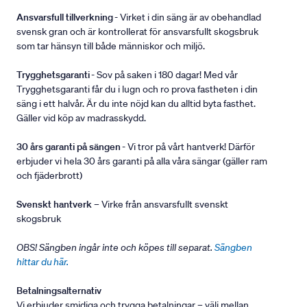
Ansvarsfull tillverkning
- Virket i din säng är av obehandlad
svensk gran och är kontrollerat för ansvarsfullt skogsbruk
som tar hänsyn till både människor och miljö.
Trygghetsgaranti
- Sov på saken i 180 dagar! Med vår
Trygghetsgaranti får du i lugn och ro prova fastheten i din
säng i ett halvår. Är du inte nöjd kan du alltid byta fasthet.
Gäller vid köp av madrasskydd.
30 års garanti på sängen
- Vi tror på vårt hantverk! Därför
erbjuder vi hela 30 års garanti på alla våra sängar (gäller ram
och fjäderbrott)
Svenskt hantverk
– Virke från ansvarsfullt svenskt
skogsbruk
OBS! Sängben ingår inte och köpes till separat.
Sängben
hittar du här.
Betalningsalternativ
Vi erbjuder smidiga och trygga betalningar – välj mellan