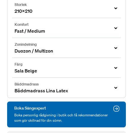
Storlek
210x210
Komfort
Fast / Medium
Zonindelning
Duozon / Multizon
Färg
Sala Beige
Bäddmadrass
Bäddmadrass Lina Latex
Boka Sängexpert
Boka personlig rådgivning i butik och få rekommendationer
som gör skillnad för din sömn.