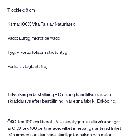
Tjocklek: 8 cm
Kärna: 100% Vita Talalay Naturlatex
Vadd: Luftig microfibervadd
Tyg: Pikerad följsam stretchtyg
Fodral avtagbart: Nej
Tillverkas på beställning
– Din säng handtillverkas och
skräddarsys efter beställning i vår egna fabrik i Enköping.
ÖKO-tex 100 certifierat
- Alla sängtygerna i alla våra sängar
är ÖKO-tex 100 certifierade, vilket innebär garanterad frihet
från ämnen som kan vara skadliga för hälsan och miljön.