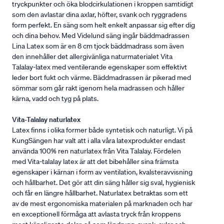
tryckpunkter och öka blodcirkulationen i kroppen samtidigt
som den avlastar dina axlar, höfter, svank och ryggradens
form perfekt. En säng som helt enkelt anpassar sig efter dig
och dina behov. Med Videlund säng ingår bäddmadrassen
Lina Latex som är en 8 cm tjock bäddmadrass som även
den innehåller det allergivänliga naturmaterialet Vita
Talalay-latex med ventilerande egenskaper som effektivt
leder bort fukt och värme. Bäddmadrassen är pikerad med
sömmar som går rakt igenom hela madrassen och håller
kärna, vadd och tyg på plats.
Vita-Talalay naturlatex
Latex finns i olika former både syntetisk och naturligt. Vi på
KungSängen har valt att i alla våra latexprodukter endast
använda 100% ren naturlatex från Vita Talalay. Fördelen
med Vita-talalay latex är att det bibehåller sina främsta
egenskaper i kärnan i form av ventilation, kvalsteravvisning
och hållbarhet. Det gör att din säng håller sig sval, hygienisk
och får en längre hållbarhet. Naturlatex betraktas som ett
av de mest ergonomiska materialen på marknaden och har
en exceptionell förmåga att avlasta tryck från kroppens