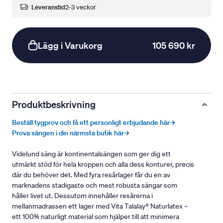
Leveranstid
2-3 veckor
Lägg i Varukorg
105 690 kr
Produktbeskrivning
Beställ tygprov och få ett personligt erbjudande här→
Prova sängen i din närmsta butik här→
Videlund säng är kontinentalsängen som ger dig ett
utmärkt stöd för hela kroppen och alla dess konturer, precis
där du behöver det. Med fyra resårlager får du en av
marknadens stadigaste och mest robusta sängar som
håller livet ut. Dessutom innehåller resårerna i
mellanmadrassen ett lager med Vita Talalay® Naturlatex –
ett 100% naturligt material som hjälper till att minimera