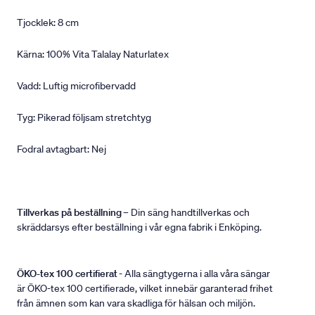
Tjocklek: 8 cm
Kärna: 100% Vita Talalay Naturlatex
Vadd: Luftig microfibervadd
Tyg: Pikerad följsam stretchtyg
Fodral avtagbart: Nej
Tillverkas på beställning
– Din säng handtillverkas och
skräddarsys efter beställning i vår egna fabrik i Enköping.
ÖKO-tex 100 certifierat
- Alla sängtygerna i alla våra sängar
är ÖKO-tex 100 certifierade, vilket innebär garanterad frihet
från ämnen som kan vara skadliga för hälsan och miljön.