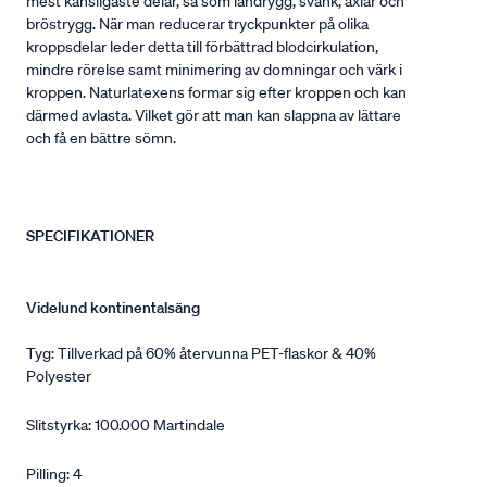
mest känsligaste delar, så som ländrygg, svank, axlar och
bröstrygg. När man reducerar tryckpunkter på olika
kroppsdelar leder detta till förbättrad blodcirkulation,
mindre rörelse samt minimering av domningar och värk i
kroppen. Naturlatexens formar sig efter kroppen och kan
därmed avlasta. Vilket gör att man kan slappna av lättare
och få en bättre sömn.
SPECIFIKATIONER
Videlund kontinentalsäng
Tyg: Tillverkad på 60% återvunna PET-flaskor & 40%
Polyester
Slitstyrka: 100.000 Martindale
Pilling: 4