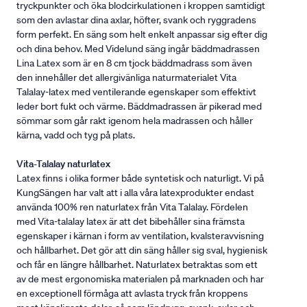
tryckpunkter och öka blodcirkulationen i kroppen samtidigt
som den avlastar dina axlar, höfter, svank och ryggradens
form perfekt. En säng som helt enkelt anpassar sig efter dig
och dina behov. Med Videlund säng ingår bäddmadrassen
Lina Latex som är en 8 cm tjock bäddmadrass som även
den innehåller det allergivänliga naturmaterialet Vita
Talalay-latex med ventilerande egenskaper som effektivt
leder bort fukt och värme. Bäddmadrassen är pikerad med
sömmar som går rakt igenom hela madrassen och håller
kärna, vadd och tyg på plats.
Vita-Talalay naturlatex
Latex finns i olika former både syntetisk och naturligt. Vi på
KungSängen har valt att i alla våra latexprodukter endast
använda 100% ren naturlatex från Vita Talalay. Fördelen
med Vita-talalay latex är att det bibehåller sina främsta
egenskaper i kärnan i form av ventilation, kvalsteravvisning
och hållbarhet. Det gör att din säng håller sig sval, hygienisk
och får en längre hållbarhet. Naturlatex betraktas som ett
av de mest ergonomiska materialen på marknaden och har
en exceptionell förmåga att avlasta tryck från kroppens