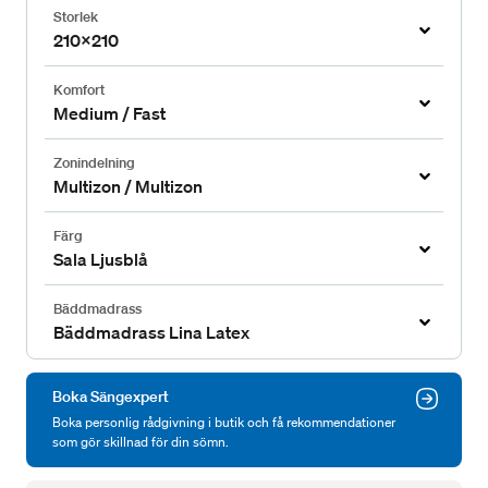
Storlek
210x210
Komfort
Medium / Fast
Zonindelning
Multizon / Multizon
Färg
Sala Ljusblå
Bäddmadrass
Bäddmadrass Lina Latex
Boka Sängexpert
Boka personlig rådgivning i butik och få rekommendationer
som gör skillnad för din sömn.