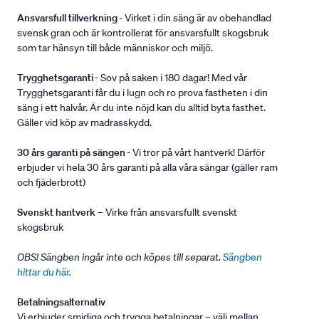
Ansvarsfull tillverkning
- Virket i din säng är av obehandlad
svensk gran och är kontrollerat för ansvarsfullt skogsbruk
som tar hänsyn till både människor och miljö.
Trygghetsgaranti
- Sov på saken i 180 dagar! Med vår
Trygghetsgaranti får du i lugn och ro prova fastheten i din
säng i ett halvår. Är du inte nöjd kan du alltid byta fasthet.
Gäller vid köp av madrasskydd.
30 års garanti på sängen
- Vi tror på vårt hantverk! Därför
erbjuder vi hela 30 års garanti på alla våra sängar (gäller ram
och fjäderbrott)
Svenskt hantverk
– Virke från ansvarsfullt svenskt
skogsbruk
OBS! Sängben ingår inte och köpes till separat.
Sängben
hittar du här.
Betalningsalternativ
Vi erbjuder smidiga och trygga betalningar – välj mellan