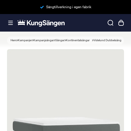
Sängtillverkning i egen fabrik
Hem
Kampanjer
Kampanjsängar
Sängar
Kontinentalsängar
Videlund Dubbelsäng