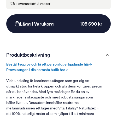
Leveranstid
2-3 veckor
Lägg i Varukorg
105 690 kr
Produktbeskrivning
Beställ tygprov och få ett personligt erbjudande här→
Prova sängen i din närmsta butik här→
Videlund säng är kontinentalsängen som ger dig ett
utmärkt stöd för hela kroppen och alla dess konturer, precis
där du behöver det. Med fyra resårlager får du en av
marknadens stadigaste och mest robusta sängar som
håller livet ut. Dessutom innehåller resårerna i
mellanmadrassen ett lager med Vita Talalay® Naturlatex –
ett 100% naturligt material som hjälper till att minimera