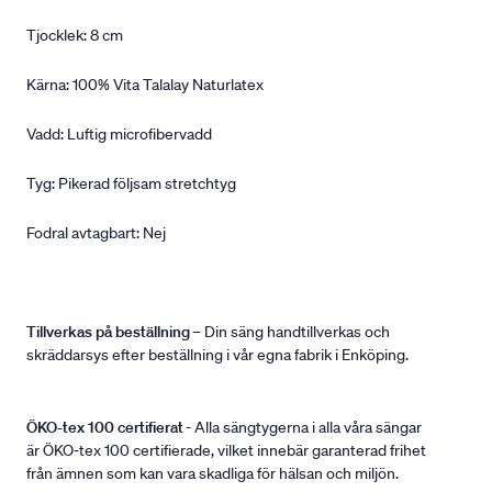
Tjocklek: 8 cm
Kärna: 100% Vita Talalay Naturlatex
Vadd: Luftig microfibervadd
Tyg: Pikerad följsam stretchtyg
Fodral avtagbart: Nej
Tillverkas på beställning
– Din säng handtillverkas och
skräddarsys efter beställning i vår egna fabrik i Enköping.
ÖKO-tex 100 certifierat
- Alla sängtygerna i alla våra sängar
är ÖKO-tex 100 certifierade, vilket innebär garanterad frihet
från ämnen som kan vara skadliga för hälsan och miljön.