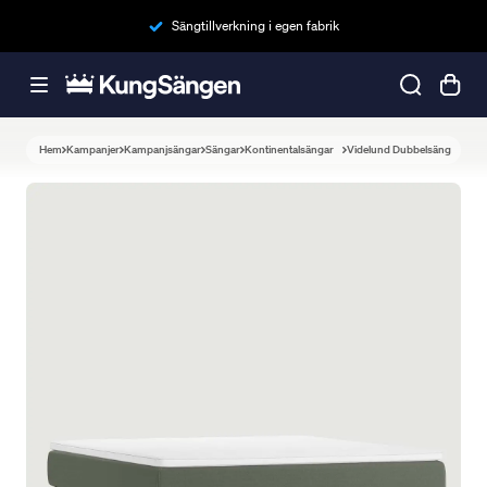
Sängtillverkning i egen fabrik
Hem
Kampanjer
Kampanjsängar
Sängar
Kontinentalsängar
Videlund Dubbelsäng