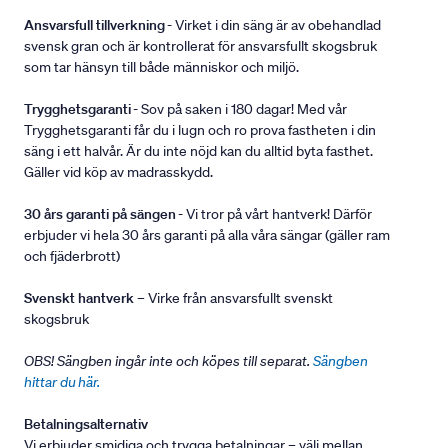
Ansvarsfull tillverkning
- Virket i din säng är av obehandlad
svensk gran och är kontrollerat för ansvarsfullt skogsbruk
som tar hänsyn till både människor och miljö.
Trygghetsgaranti
- Sov på saken i 180 dagar! Med vår
Trygghetsgaranti får du i lugn och ro prova fastheten i din
säng i ett halvår. Är du inte nöjd kan du alltid byta fasthet.
Gäller vid köp av madrasskydd.
30 års garanti på sängen
- Vi tror på vårt hantverk! Därför
erbjuder vi hela 30 års garanti på alla våra sängar (gäller ram
och fjäderbrott)
Svenskt hantverk
– Virke från ansvarsfullt svenskt
skogsbruk
OBS! Sängben ingår inte och köpes till separat.
Sängben
hittar du här.
Betalningsalternativ
Vi erbjuder smidiga och trygga betalningar – välj mellan