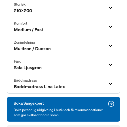
Storlek
210x200
Komfort
Medium / Fast
Zonindelning
Multizon / Duozon
Färg
Sala Ljusgrön
Bäddmadrass
Bäddmadrass Lina Latex
Boka Sängexpert
Boka personlig rådgivning i butik och få rekommendationer
som gör skillnad för din sömn.