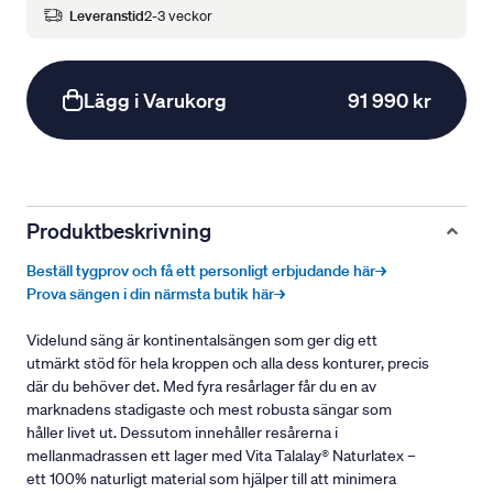
Leveranstid
2-3 veckor
Lägg i Varukorg
91 990 kr
Produktbeskrivning
Beställ tygprov och få ett personligt erbjudande här→
Prova sängen i din närmsta butik här→
Videlund säng är kontinentalsängen som ger dig ett
utmärkt stöd för hela kroppen och alla dess konturer, precis
där du behöver det. Med fyra resårlager får du en av
marknadens stadigaste och mest robusta sängar som
håller livet ut. Dessutom innehåller resårerna i
mellanmadrassen ett lager med Vita Talalay® Naturlatex –
ett 100% naturligt material som hjälper till att minimera