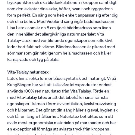
tryckpunkter och öka blodcirkulationen i kroppen samtidigt
som den avlastar dina axlar, höfter, svank och ryggradens
form perfekt. En säng som helt enkelt anpassar sig efter dig
och dina behov. Med Videlund säng ingår bäddmadrassen
Lina Latex som är en 8 cm tjock bäddmadrass som även
den innehåller det allergivänliga naturmaterialet Vita
Talalay-latex med ventilerande egenskaper som effektivt
leder bort fukt och värme. Bäddmadrassen är pikerad med
sömmar som går rakt igenom hela madrassen och håller
kärna, vadd och tyg på plats.
Vita-Talalay naturlatex
Latex finns i olika former både syntetisk och naturligt. Vi på
KungSängen har valt att i alla våra latexprodukter endast
använda 100% ren naturlatex från Vita Talalay. Fördelen
med Vita-talalay latex är att det bibehåller sina främsta
egenskaper i kärnan i form av ventilation, kvalsteravvisning
och hållbarhet. Det gör att din säng håller sig sval, hygienisk
och får en längre hållbarhet. Naturlatex betraktas som ett
av de mest ergonomiska materialen på marknaden och har
en exceptionell förmåga att avlasta tryck från kroppens