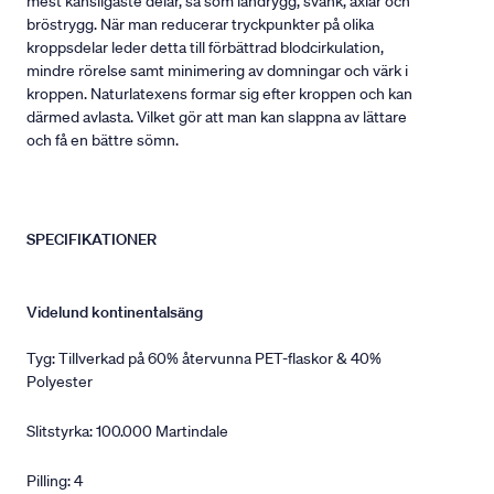
mest känsligaste delar, så som ländrygg, svank, axlar och
bröstrygg. När man reducerar tryckpunkter på olika
kroppsdelar leder detta till förbättrad blodcirkulation,
mindre rörelse samt minimering av domningar och värk i
kroppen. Naturlatexens formar sig efter kroppen och kan
därmed avlasta. Vilket gör att man kan slappna av lättare
och få en bättre sömn.
SPECIFIKATIONER
Videlund kontinentalsäng
Tyg: Tillverkad på 60% återvunna PET-flaskor & 40%
Polyester
Slitstyrka: 100.000 Martindale
Pilling: 4