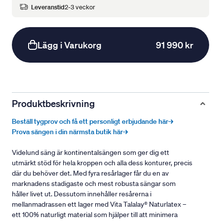
Leveranstid
2-3 veckor
Lägg i Varukorg
91 990 kr
Produktbeskrivning
Beställ tygprov och få ett personligt erbjudande här→
Prova sängen i din närmsta butik här→
Videlund säng är kontinentalsängen som ger dig ett
utmärkt stöd för hela kroppen och alla dess konturer, precis
där du behöver det. Med fyra resårlager får du en av
marknadens stadigaste och mest robusta sängar som
håller livet ut. Dessutom innehåller resårerna i
mellanmadrassen ett lager med Vita Talalay® Naturlatex –
ett 100% naturligt material som hjälper till att minimera