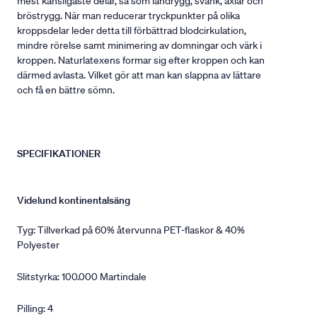
mest känsligaste delar, så som ländrygg, svank, axlar och
bröstrygg. När man reducerar tryckpunkter på olika
kroppsdelar leder detta till förbättrad blodcirkulation,
mindre rörelse samt minimering av domningar och värk i
kroppen. Naturlatexens formar sig efter kroppen och kan
därmed avlasta. Vilket gör att man kan slappna av lättare
och få en bättre sömn.
SPECIFIKATIONER
Videlund kontinentalsäng
Tyg: Tillverkad på 60% återvunna PET-flaskor & 40%
Polyester
Slitstyrka: 100.000 Martindale
Pilling: 4