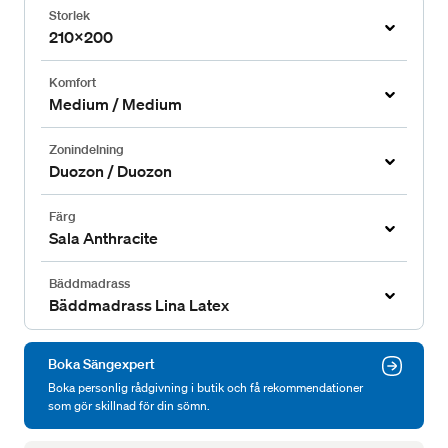
Storlek
210x200
Komfort
Medium / Medium
Zonindelning
Duozon / Duozon
Färg
Sala Anthracite
Bäddmadrass
Bäddmadrass Lina Latex
Boka Sängexpert
Boka personlig rådgivning i butik och få rekommendationer
som gör skillnad för din sömn.