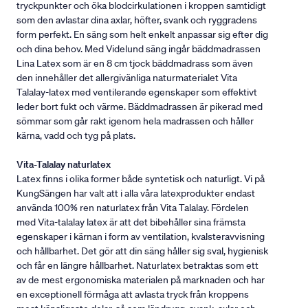
tryckpunkter och öka blodcirkulationen i kroppen samtidigt
som den avlastar dina axlar, höfter, svank och ryggradens
form perfekt. En säng som helt enkelt anpassar sig efter dig
och dina behov. Med Videlund säng ingår bäddmadrassen
Lina Latex som är en 8 cm tjock bäddmadrass som även
den innehåller det allergivänliga naturmaterialet Vita
Talalay-latex med ventilerande egenskaper som effektivt
leder bort fukt och värme. Bäddmadrassen är pikerad med
sömmar som går rakt igenom hela madrassen och håller
kärna, vadd och tyg på plats.
Vita-Talalay naturlatex
Latex finns i olika former både syntetisk och naturligt. Vi på
KungSängen har valt att i alla våra latexprodukter endast
använda 100% ren naturlatex från Vita Talalay. Fördelen
med Vita-talalay latex är att det bibehåller sina främsta
egenskaper i kärnan i form av ventilation, kvalsteravvisning
och hållbarhet. Det gör att din säng håller sig sval, hygienisk
och får en längre hållbarhet. Naturlatex betraktas som ett
av de mest ergonomiska materialen på marknaden och har
en exceptionell förmåga att avlasta tryck från kroppens