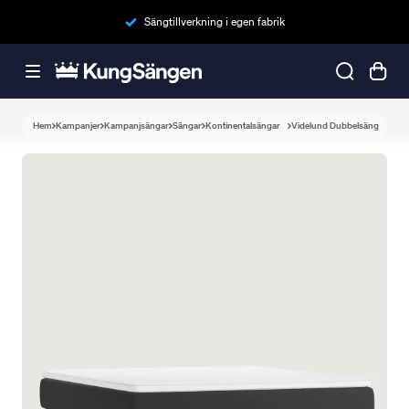
Sängtillverkning i egen fabrik
Hem
Kampanjer
Kampanjsängar
Sängar
Kontinentalsängar
Videlund Dubbelsäng