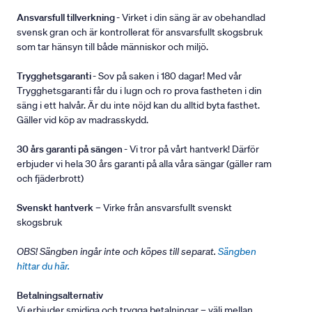
Ansvarsfull tillverkning
- Virket i din säng är av obehandlad
svensk gran och är kontrollerat för ansvarsfullt skogsbruk
som tar hänsyn till både människor och miljö.
Trygghetsgaranti
- Sov på saken i 180 dagar! Med vår
Trygghetsgaranti får du i lugn och ro prova fastheten i din
säng i ett halvår. Är du inte nöjd kan du alltid byta fasthet.
Gäller vid köp av madrasskydd.
30 års garanti på sängen
- Vi tror på vårt hantverk! Därför
erbjuder vi hela 30 års garanti på alla våra sängar (gäller ram
och fjäderbrott)
Svenskt hantverk
– Virke från ansvarsfullt svenskt
skogsbruk
OBS! Sängben ingår inte och köpes till separat.
Sängben
hittar du här.
Betalningsalternativ
Vi erbjuder smidiga och trygga betalningar – välj mellan