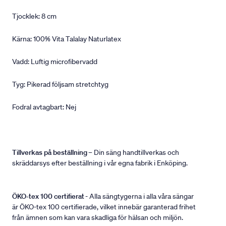
Tjocklek: 8 cm
Kärna: 100% Vita Talalay Naturlatex
Vadd: Luftig microfibervadd
Tyg: Pikerad följsam stretchtyg
Fodral avtagbart: Nej
Tillverkas på beställning
– Din säng handtillverkas och
skräddarsys efter beställning i vår egna fabrik i Enköping.
ÖKO-tex 100 certifierat
- Alla sängtygerna i alla våra sängar
är ÖKO-tex 100 certifierade, vilket innebär garanterad frihet
från ämnen som kan vara skadliga för hälsan och miljön.