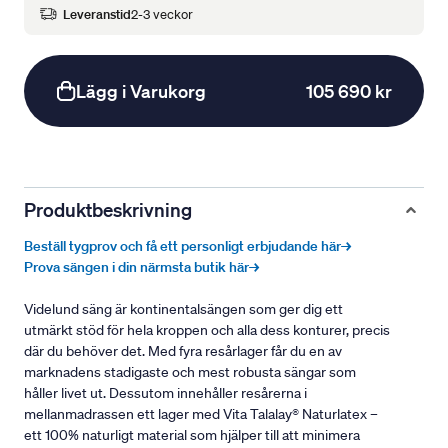
Leveranstid
2-3 veckor
Lägg i Varukorg
105 690 kr
Produktbeskrivning
Beställ tygprov och få ett personligt erbjudande här→
Prova sängen i din närmsta butik här→
Videlund säng är kontinentalsängen som ger dig ett
utmärkt stöd för hela kroppen och alla dess konturer, precis
där du behöver det. Med fyra resårlager får du en av
marknadens stadigaste och mest robusta sängar som
håller livet ut. Dessutom innehåller resårerna i
mellanmadrassen ett lager med Vita Talalay® Naturlatex –
ett 100% naturligt material som hjälper till att minimera