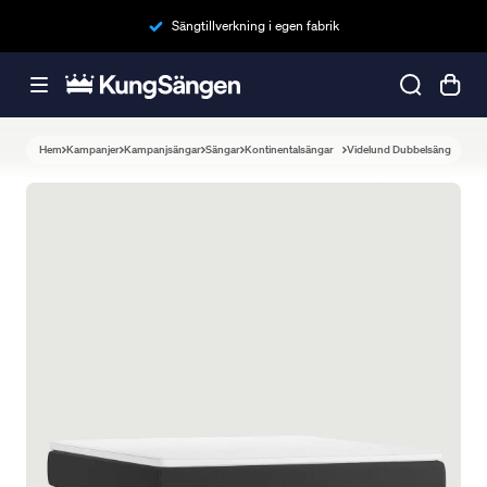
Sängtillverkning i egen fabrik
Hem
Kampanjer
Kampanjsängar
Sängar
Kontinentalsängar
Videlund Dubbelsäng