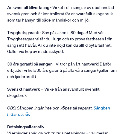
Ansvarsfull tillverkning
- Virket i din säng är av obehandlad
svensk gran och är kontrollerat för ansvarsfullt skogsbruk
som tar hänsyn till både människor och miljö.
Trygghetsgaranti
- Sov på saken i 180 dagar! Med vår
Trygghetsgaranti får du i lugn och ro prova fastheten i din
säng i ett halvår. Är du inte nöjd kan du alltid byta fasthet.
Gäller vid köp av madrasskydd.
30 års garanti på sängen
- Vi tror på vårt hantverk! Därför
erbjuder vi hela 30 års garanti på alla våra sängar (gäller ram
och fjäderbrott)
Svenskt hantverk
– Virke från ansvarsfullt svenskt
skogsbruk
OBS! Sängben ingår inte och köpes till separat.
Sängben
hittar du här.
Betalningsalternativ
Vi erbjuder smidiga och trygga betalningar – välj mellan