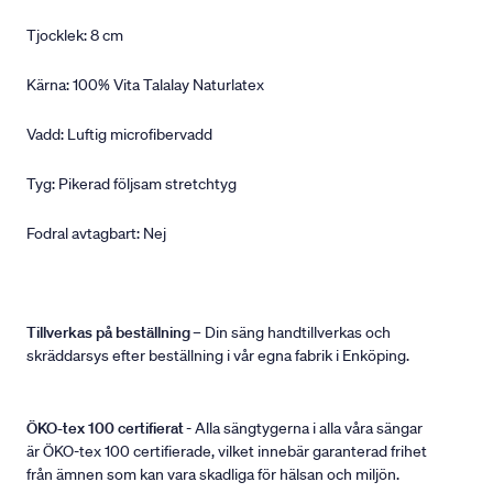
Tjocklek: 8 cm
Kärna: 100% Vita Talalay Naturlatex
Vadd: Luftig microfibervadd
Tyg: Pikerad följsam stretchtyg
Fodral avtagbart: Nej
Tillverkas på beställning
– Din säng handtillverkas och
skräddarsys efter beställning i vår egna fabrik i Enköping.
ÖKO-tex 100 certifierat
- Alla sängtygerna i alla våra sängar
är ÖKO-tex 100 certifierade, vilket innebär garanterad frihet
från ämnen som kan vara skadliga för hälsan och miljön.