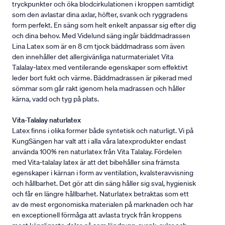
tryckpunkter och öka blodcirkulationen i kroppen samtidigt
som den avlastar dina axlar, höfter, svank och ryggradens
form perfekt. En säng som helt enkelt anpassar sig efter dig
och dina behov. Med Videlund säng ingår bäddmadrassen
Lina Latex som är en 8 cm tjock bäddmadrass som även
den innehåller det allergivänliga naturmaterialet Vita
Talalay-latex med ventilerande egenskaper som effektivt
leder bort fukt och värme. Bäddmadrassen är pikerad med
sömmar som går rakt igenom hela madrassen och håller
kärna, vadd och tyg på plats.
Vita-Talalay naturlatex
Latex finns i olika former både syntetisk och naturligt. Vi på
KungSängen har valt att i alla våra latexprodukter endast
använda 100% ren naturlatex från Vita Talalay. Fördelen
med Vita-talalay latex är att det bibehåller sina främsta
egenskaper i kärnan i form av ventilation, kvalsteravvisning
och hållbarhet. Det gör att din säng håller sig sval, hygienisk
och får en längre hållbarhet. Naturlatex betraktas som ett
av de mest ergonomiska materialen på marknaden och har
en exceptionell förmåga att avlasta tryck från kroppens