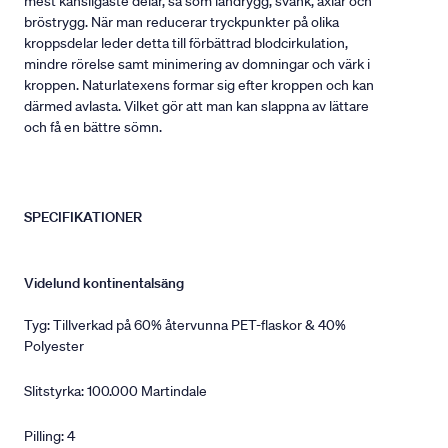
mest känsligaste delar, så som ländrygg, svank, axlar och
bröstrygg. När man reducerar tryckpunkter på olika
kroppsdelar leder detta till förbättrad blodcirkulation,
mindre rörelse samt minimering av domningar och värk i
kroppen. Naturlatexens formar sig efter kroppen och kan
därmed avlasta. Vilket gör att man kan slappna av lättare
och få en bättre sömn.
SPECIFIKATIONER
Videlund kontinentalsäng
Tyg: Tillverkad på 60% återvunna PET-flaskor & 40%
Polyester
Slitstyrka: 100.000 Martindale
Pilling: 4