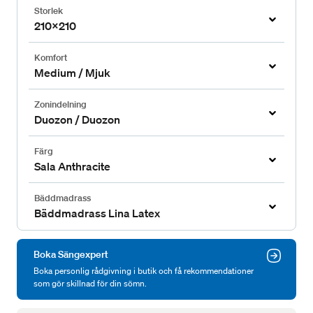
Storlek
210x210
Komfort
Medium / Mjuk
Zonindelning
Duozon / Duozon
Färg
Sala Anthracite
Bäddmadrass
Bäddmadrass Lina Latex
Boka Sängexpert
Boka personlig rådgivning i butik och få rekommendationer
som gör skillnad för din sömn.