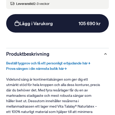
Leveranstid
2-3 veckor
Lägg i Varukorg
105 690 kr
Produktbeskrivning
Beställ tygprov och få ett personligt erbjudande här→
Prova sängen i din närmsta butik här→
Videlund säng är kontinentalsängen som ger dig ett
utmärkt stöd för hela kroppen och alla dess konturer, precis
där du behöver det. Med fyra resårlager får du en av
marknadens stadigaste och mest robusta sängar som
håller livet ut. Dessutom innehåller resårerna i
mellanmadrassen ett lager med Vita Talalay® Naturlatex –
ett 100% naturligt material som hjälper till att minimera