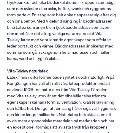
tryckpunkter och öka blodcirkulationen i kroppen samtidigt
som den avlastar dina axlar, höfter, svank och ryggradens
form perfekt. En säng som helt enkelt anpassar sig efter dig
och dina behov. Med Videlund säng ingår bäddmadrassen
Lina Latex som är en 8 cm tjock bäddmadrass som även
den innehåller det allergivänliga naturmaterialet Vita
Talalay-latex med ventilerande egenskaper som effektivt
leder bort fukt och värme. Bäddmadrassen är pikerad med
sömmar som går rakt igenom hela madrassen och håller
kärna, vadd och tyg på plats.
Vita-Talalay naturlatex
Latex finns i olika former både syntetisk och naturligt. Vi på
KungSängen har valt att i alla våra latexprodukter endast
använda 100% ren naturlatex från Vita Talalay. Fördelen
med Vita-talalay latex är att det bibehåller sina främsta
egenskaper i kärnan i form av ventilation, kvalsteravvisning
och hållbarhet. Det gör att din säng håller sig sval, hygienisk
och får en längre hållbarhet. Naturlatex betraktas som ett
av de mest ergonomiska materialen på marknaden och har
en exceptionell förmåga att avlasta tryck från kroppens