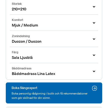
Storlek
210x210
Komfort
Mjuk / Medium
Zonindelning
Duozon / Duozon
Färg
Sala Ljusblå
Bäddmadrass
Bäddmadrass Lina Latex
Boka Sängexpert
Boka personlig rådgivning i butik och få rekommendationer
som gör skillnad för din sömn.