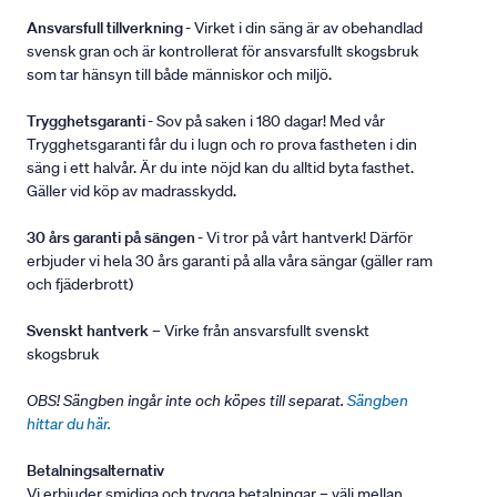
Ansvarsfull tillverkning
- Virket i din säng är av obehandlad
svensk gran och är kontrollerat för ansvarsfullt skogsbruk
som tar hänsyn till både människor och miljö.
Trygghetsgaranti
- Sov på saken i 180 dagar! Med vår
Trygghetsgaranti får du i lugn och ro prova fastheten i din
säng i ett halvår. Är du inte nöjd kan du alltid byta fasthet.
Gäller vid köp av madrasskydd.
30 års garanti på sängen
- Vi tror på vårt hantverk! Därför
erbjuder vi hela 30 års garanti på alla våra sängar (gäller ram
och fjäderbrott)
Svenskt hantverk
– Virke från ansvarsfullt svenskt
skogsbruk
OBS! Sängben ingår inte och köpes till separat.
Sängben
hittar du här.
Betalningsalternativ
Vi erbjuder smidiga och trygga betalningar – välj mellan