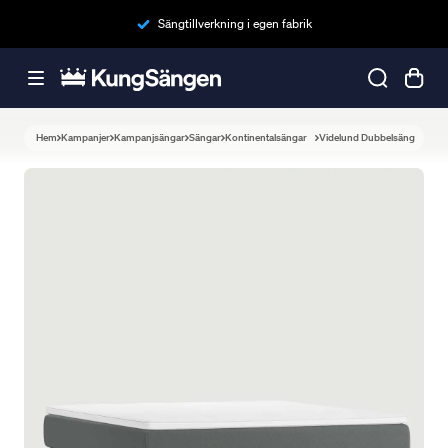
Sängtillverkning i egen fabrik
Hem
Kampanjer
Kampanjsängar
Sängar
Kontinentalsängar
Videlund Dubbelsäng