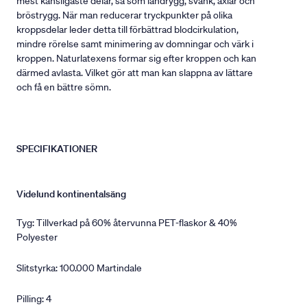
mest känsligaste delar, så som ländrygg, svank, axlar och
bröstrygg. När man reducerar tryckpunkter på olika
kroppsdelar leder detta till förbättrad blodcirkulation,
mindre rörelse samt minimering av domningar och värk i
kroppen. Naturlatexens formar sig efter kroppen och kan
därmed avlasta. Vilket gör att man kan slappna av lättare
och få en bättre sömn.
SPECIFIKATIONER
Videlund kontinentalsäng
Tyg: Tillverkad på 60% återvunna PET-flaskor & 40%
Polyester
Slitstyrka: 100.000 Martindale
Pilling: 4