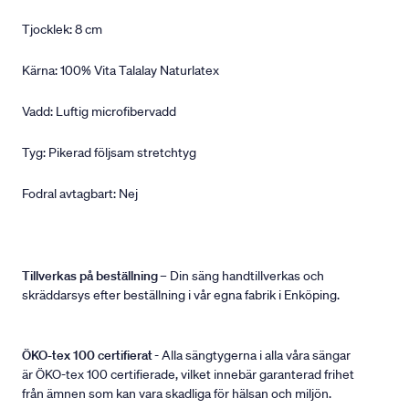
Tjocklek: 8 cm
Kärna: 100% Vita Talalay Naturlatex
Vadd: Luftig microfibervadd
Tyg: Pikerad följsam stretchtyg
Fodral avtagbart: Nej
Tillverkas på beställning
– Din säng handtillverkas och
skräddarsys efter beställning i vår egna fabrik i Enköping.
ÖKO-tex 100 certifierat
- Alla sängtygerna i alla våra sängar
är ÖKO-tex 100 certifierade, vilket innebär garanterad frihet
från ämnen som kan vara skadliga för hälsan och miljön.