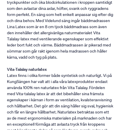
tryckpunkter och öka blodcirkulationen i kroppen samtidigt
som den avlastar dina axlar, höfter, svank och ryggradens
form perfekt. En säng som helt enkelt anpassar sig efter dig
och dina behov. Med Videlund säng ingår bäddmadrassen
Lina Latex som är en 8 cm tjock bäddmadrass som även
den innehåller det allergivänliga naturmaterialet Vita
Talalay-latex med ventilerande egenskaper som effektivt
leder bort fukt och värme. Bäddmadrassen är pikerad med
sömmar som går rakt igenom hela madrassen och håller
kärna, vadd och tyg på plats.
Vita-Talalay naturlatex
Latex finns i olika former både syntetisk och naturligt. Vi på
KungSängen har valt att i alla våra latexprodukter endast
använda 100% ren naturlatex från Vita Talalay. Fördelen
med Vita-talalay latex är att det bibehåller sina främsta
egenskaper i kärnan i form av ventilation, kvalsteravvisning
och hållbarhet. Det gör att din säng håller sig sval, hygienisk
och får en längre hållbarhet. Naturlatex betraktas som ett
av de mest ergonomiska materialen på marknaden och har
en exceptionell förmåga att avlasta tryck från kroppens