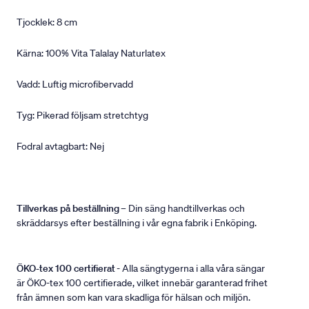
Tjocklek: 8 cm
Kärna: 100% Vita Talalay Naturlatex
Vadd: Luftig microfibervadd
Tyg: Pikerad följsam stretchtyg
Fodral avtagbart: Nej
Tillverkas på beställning
– Din säng handtillverkas och
skräddarsys efter beställning i vår egna fabrik i Enköping.
ÖKO-tex 100 certifierat
- Alla sängtygerna i alla våra sängar
är ÖKO-tex 100 certifierade, vilket innebär garanterad frihet
från ämnen som kan vara skadliga för hälsan och miljön.