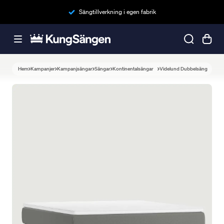
Sängtillverkning i egen fabrik
Hem
Kampanjer
Kampanjsängar
Sängar
Kontinentalsängar
Videlund Dubbelsäng