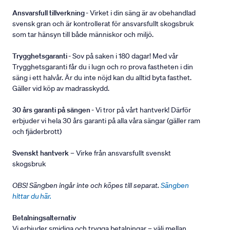
Ansvarsfull tillverkning
- Virket i din säng är av obehandlad
svensk gran och är kontrollerat för ansvarsfullt skogsbruk
som tar hänsyn till både människor och miljö.
Trygghetsgaranti
- Sov på saken i 180 dagar! Med vår
Trygghetsgaranti får du i lugn och ro prova fastheten i din
säng i ett halvår. Är du inte nöjd kan du alltid byta fasthet.
Gäller vid köp av madrasskydd.
30 års garanti på sängen
- Vi tror på vårt hantverk! Därför
erbjuder vi hela 30 års garanti på alla våra sängar (gäller ram
och fjäderbrott)
Svenskt hantverk
– Virke från ansvarsfullt svenskt
skogsbruk
OBS! Sängben ingår inte och köpes till separat.
Sängben
hittar du här.
Betalningsalternativ
Vi erbjuder smidiga och trygga betalningar – välj mellan