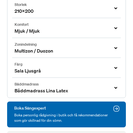
Storlek
210x200
Komfort
Mjuk / Mjuk
Zonindelning
Multizon / Duozon
Färg
Sala Ljusgrå
Bäddmadrass
Bäddmadrass Lina Latex
Boka Sängexpert
Boka personlig rådgivning i butik och få rekommendationer
som gör skillnad för din sömn.