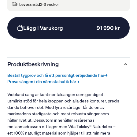
Leveranstid
2-3 veckor
Lägg i Varukorg
91 990 kr
Produktbeskrivning
Beställ tygprov och få ett personligt erbjudande här→
Prova sängen i din närmsta butik här→
Videlund säng är kontinentalsängen som ger dig ett
utmärkt stöd för hela kroppen och alla dess konturer, precis
där du behöver det. Med fyra resårlager får du en av
marknadens stadigaste och mest robusta sängar som
håller livet ut. Dessutom innehåller resårerna i
mellanmadrassen ett lager med Vita Talalay® Naturlatex –
ett 100% naturligt material som hjälper till att minimera