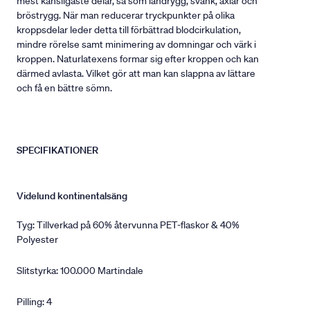
mest känsligaste delar, så som ländrygg, svank, axlar och
bröstrygg. När man reducerar tryckpunkter på olika
kroppsdelar leder detta till förbättrad blodcirkulation,
mindre rörelse samt minimering av domningar och värk i
kroppen. Naturlatexens formar sig efter kroppen och kan
därmed avlasta. Vilket gör att man kan slappna av lättare
och få en bättre sömn.
SPECIFIKATIONER
Videlund kontinentalsäng
Tyg: Tillverkad på 60% återvunna PET-flaskor & 40%
Polyester
Slitstyrka: 100.000 Martindale
Pilling: 4