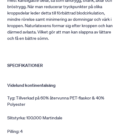
mest känsligaste delar, så som ländrygg, svank, axlar och
bröstrygg. När man reducerar tryckpunkter på olika
kroppsdelar leder detta till förbättrad blodcirkulation,
mindre rörelse samt minimering av domningar och värk i
kroppen. Naturlatexens formar sig efter kroppen och kan
därmed avlasta. Vilket gör att man kan slappna av lättare
och få en bättre sömn.
SPECIFIKATIONER
Videlund kontinentalsäng
Tyg: Tillverkad på 60% återvunna PET-flaskor & 40%
Polyester
Slitstyrka: 100.000 Martindale
Pilling: 4