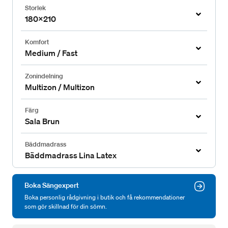
Storlek
180x210
Komfort
Medium / Fast
Zonindelning
Multizon / Multizon
Färg
Sala Brun
Bäddmadrass
Bäddmadrass Lina Latex
Boka Sängexpert
Boka personlig rådgivning i butik och få rekommendationer
som gör skillnad för din sömn.