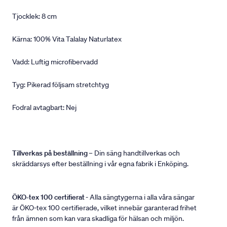
Tjocklek: 8 cm
Kärna: 100% Vita Talalay Naturlatex
Vadd: Luftig microfibervadd
Tyg: Pikerad följsam stretchtyg
Fodral avtagbart: Nej
Tillverkas på beställning
– Din säng handtillverkas och
skräddarsys efter beställning i vår egna fabrik i Enköping.
ÖKO-tex 100 certifierat
- Alla sängtygerna i alla våra sängar
är ÖKO-tex 100 certifierade, vilket innebär garanterad frihet
från ämnen som kan vara skadliga för hälsan och miljön.