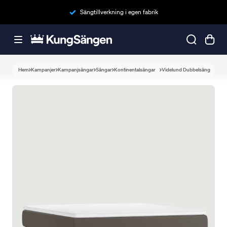
Sängtillverkning i egen fabrik
Hem
Kampanjer
Kampanjsängar
Sängar
Kontinentalsängar
Videlund Dubbelsäng