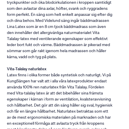
tryckpunkter och öka blodcirkulationen i kroppen samtidigt
som den avlastar dina axlar, höfter, svank och ryggradens
form perfekt. En säng som helt enkelt anpassar sig efter dig
och dina behov. Med Videlund säng ingår bäddmadrassen
Lina Latex som är en 8 cm tjock bäddmadrass som även
den innehåller det allergivänliga naturmaterialet Vita
Talalay-latex med ventilerande egenskaper som effektivt
leder bort fukt och värme. Bäddmadrassen är pikerad med
sömmar som går rakt igenom hela madrassen och håller
kärna, vadd och tyg på plats.
Vita-Talalay naturlatex
Latex finns i olika former både syntetisk och naturligt. Vi på
KungSängen har valt att i alla våra latexprodukter endast
använda 100% ren naturlatex från Vita Talalay. Fördelen
med Vita-talalay latex är att det bibehåller sina främsta
egenskaper i kärnan i form av ventilation, kvalsteravvisning
och hållbarhet. Det gör att din säng håller sig sval, hygienisk
och får en längre hållbarhet. Naturlatex betraktas som ett
av de mest ergonomiska materialen på marknaden och har
en exceptionell förmåga att avlasta tryck från kroppens