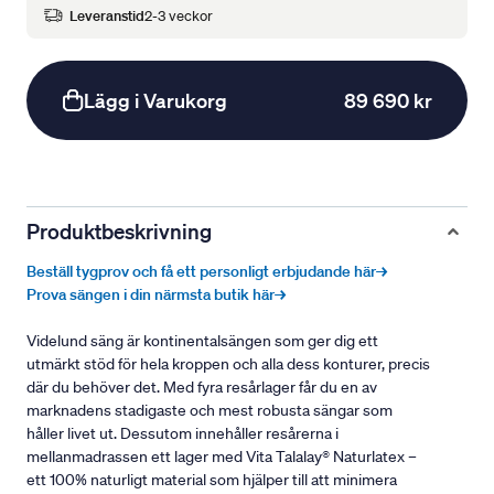
Leveranstid
2-3 veckor
Lägg i Varukorg
89 690 kr
Produktbeskrivning
Beställ tygprov och få ett personligt erbjudande här→
Prova sängen i din närmsta butik här→
Videlund säng är kontinentalsängen som ger dig ett
utmärkt stöd för hela kroppen och alla dess konturer, precis
där du behöver det. Med fyra resårlager får du en av
marknadens stadigaste och mest robusta sängar som
håller livet ut. Dessutom innehåller resårerna i
mellanmadrassen ett lager med Vita Talalay® Naturlatex –
ett 100% naturligt material som hjälper till att minimera