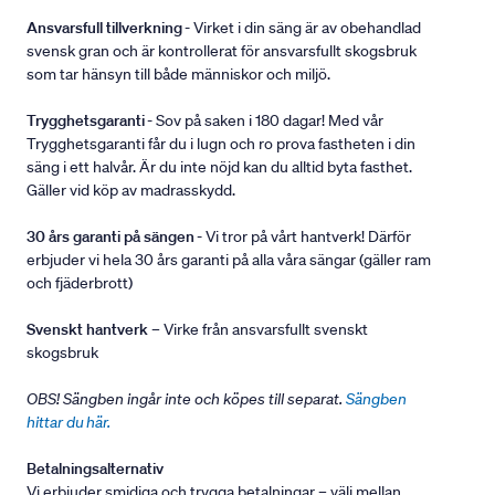
Ansvarsfull tillverkning
- Virket i din säng är av obehandlad
svensk gran och är kontrollerat för ansvarsfullt skogsbruk
som tar hänsyn till både människor och miljö.
Trygghetsgaranti
- Sov på saken i 180 dagar! Med vår
Trygghetsgaranti får du i lugn och ro prova fastheten i din
säng i ett halvår. Är du inte nöjd kan du alltid byta fasthet.
Gäller vid köp av madrasskydd.
30 års garanti på sängen
- Vi tror på vårt hantverk! Därför
erbjuder vi hela 30 års garanti på alla våra sängar (gäller ram
och fjäderbrott)
Svenskt hantverk
– Virke från ansvarsfullt svenskt
skogsbruk
OBS! Sängben ingår inte och köpes till separat.
Sängben
hittar du här.
Betalningsalternativ
Vi erbjuder smidiga och trygga betalningar – välj mellan