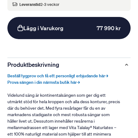
Leveranstid
2-3 veckor
Lägg i Varukorg
77 990 kr
Produktbeskrivning
Beställ tygprov och få ett personligt erbjudande här→
Prova sängen i din närmsta butik här→
Videlund säng är kontinentalsängen som ger dig ett
utmärkt stöd för hela kroppen och alla dess konturer, precis
där du behöver det. Med fyra resårlager får du en av
marknadens stadigaste och mest robusta sängar som
håller livet ut. Dessutom innehåller resårerna i
mellanmadrassen ett lager med Vita Talalay® Naturlatex –
ett 100% naturligt material som hjälper till att minimera