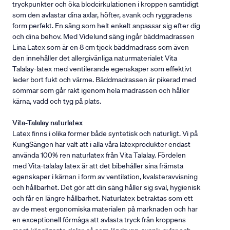
tryckpunkter och öka blodcirkulationen i kroppen samtidigt
som den avlastar dina axlar, höfter, svank och ryggradens
form perfekt. En säng som helt enkelt anpassar sig efter dig
och dina behov. Med Videlund säng ingår bäddmadrassen
Lina Latex som är en 8 cm tjock bäddmadrass som även
den innehåller det allergivänliga naturmaterialet Vita
Talalay-latex med ventilerande egenskaper som effektivt
leder bort fukt och värme. Bäddmadrassen är pikerad med
sömmar som går rakt igenom hela madrassen och håller
kärna, vadd och tyg på plats.
Vita-Talalay naturlatex
Latex finns i olika former både syntetisk och naturligt. Vi på
KungSängen har valt att i alla våra latexprodukter endast
använda 100% ren naturlatex från Vita Talalay. Fördelen
med Vita-talalay latex är att det bibehåller sina främsta
egenskaper i kärnan i form av ventilation, kvalsteravvisning
och hållbarhet. Det gör att din säng håller sig sval, hygienisk
och får en längre hållbarhet. Naturlatex betraktas som ett
av de mest ergonomiska materialen på marknaden och har
en exceptionell förmåga att avlasta tryck från kroppens