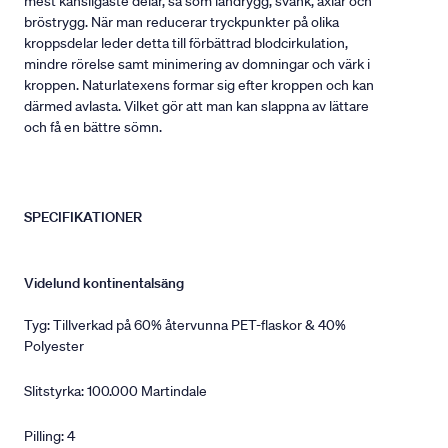
mest känsligaste delar, så som ländrygg, svank, axlar och
bröstrygg. När man reducerar tryckpunkter på olika
kroppsdelar leder detta till förbättrad blodcirkulation,
mindre rörelse samt minimering av domningar och värk i
kroppen. Naturlatexens formar sig efter kroppen och kan
därmed avlasta. Vilket gör att man kan slappna av lättare
och få en bättre sömn.
SPECIFIKATIONER
Videlund kontinentalsäng
Tyg: Tillverkad på 60% återvunna PET-flaskor & 40%
Polyester
Slitstyrka: 100.000 Martindale
Pilling: 4