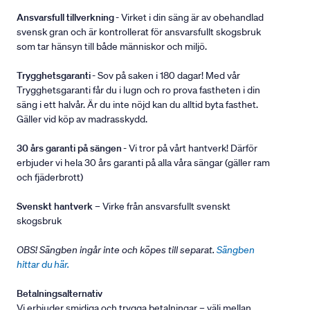
Ansvarsfull tillverkning
- Virket i din säng är av obehandlad
svensk gran och är kontrollerat för ansvarsfullt skogsbruk
som tar hänsyn till både människor och miljö.
Trygghetsgaranti
- Sov på saken i 180 dagar! Med vår
Trygghetsgaranti får du i lugn och ro prova fastheten i din
säng i ett halvår. Är du inte nöjd kan du alltid byta fasthet.
Gäller vid köp av madrasskydd.
30 års garanti på sängen
- Vi tror på vårt hantverk! Därför
erbjuder vi hela 30 års garanti på alla våra sängar (gäller ram
och fjäderbrott)
Svenskt hantverk
– Virke från ansvarsfullt svenskt
skogsbruk
OBS! Sängben ingår inte och köpes till separat.
Sängben
hittar du här.
Betalningsalternativ
Vi erbjuder smidiga och trygga betalningar – välj mellan