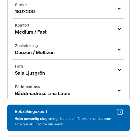
Storlek
180x200
Komfort
Medium / Fast
Zonindelning
Duozon / Multizon
Färg
Sala Ljusgrön
Bäddmadrass
Bäddmadrass Lina Latex
Boka Sängexpert
Boka personlig rådgivning i butik och få rekommendationer
som gör skillnad för din sömn.