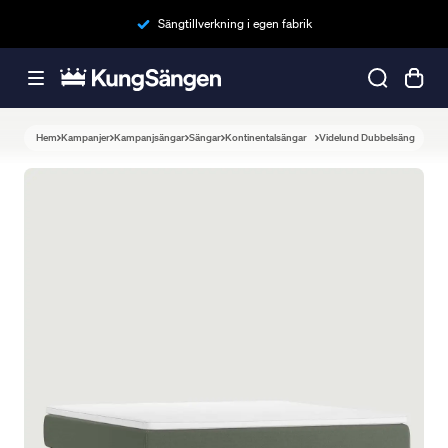
Sängtillverkning i egen fabrik
Hem
Kampanjer
Kampanjsängar
Sängar
Kontinentalsängar
Videlund Dubbelsäng