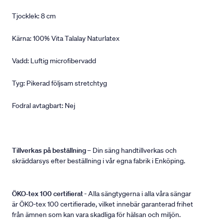
Tjocklek: 8 cm
Kärna: 100% Vita Talalay Naturlatex
Vadd: Luftig microfibervadd
Tyg: Pikerad följsam stretchtyg
Fodral avtagbart: Nej
Tillverkas på beställning
– Din säng handtillverkas och
skräddarsys efter beställning i vår egna fabrik i Enköping.
ÖKO-tex 100 certifierat
- Alla sängtygerna i alla våra sängar
är ÖKO-tex 100 certifierade, vilket innebär garanterad frihet
från ämnen som kan vara skadliga för hälsan och miljön.