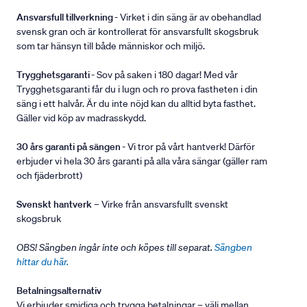
Ansvarsfull tillverkning
- Virket i din säng är av obehandlad
svensk gran och är kontrollerat för ansvarsfullt skogsbruk
som tar hänsyn till både människor och miljö.
Trygghetsgaranti
- Sov på saken i 180 dagar! Med vår
Trygghetsgaranti får du i lugn och ro prova fastheten i din
säng i ett halvår. Är du inte nöjd kan du alltid byta fasthet.
Gäller vid köp av madrasskydd.
30 års garanti på sängen
- Vi tror på vårt hantverk! Därför
erbjuder vi hela 30 års garanti på alla våra sängar (gäller ram
och fjäderbrott)
Svenskt hantverk
– Virke från ansvarsfullt svenskt
skogsbruk
OBS! Sängben ingår inte och köpes till separat.
Sängben
hittar du här.
Betalningsalternativ
Vi erbjuder smidiga och trygga betalningar – välj mellan