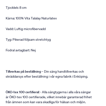
Tjocklek: 8 cm
Kärna: 100% Vita Talalay Naturlatex
Vadd: Luftig microfibervadd
Tyg: Pikerad följsam stretchtyg
Fodral avtagbart: Nej
Tillverkas på beställning
– Din säng handtillverkas och
skräddarsys efter beställning i vår egna fabrik i Enköping.
ÖKO-tex 100 certifierat
- Alla sängtygerna i alla våra sängar
är ÖKO-tex 100 certifierade, vilket innebär garanterad frihet
från ämnen som kan vara skadliga för hälsan och miljön.