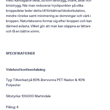
mest känsligaste delar, så som ländrygg, svank, axlar och
bröstrygg. När man reducerar tryckpunkter på olika
kroppsdelar leder detta till förbättrad blodcirkulation,
mindre rörelse samt minimering av domningar och värk i
kroppen. Naturlatexens formar sig efter kroppen och kan
därmed avlasta. Vilket gör att man kan slappna av lättare
och få en bättre sömn.
SPECIFIKATIONER
Videlund kontinentalsäng
Tyg: Tillverkad på 60% återvunna PET-flaskor & 40%
Polyester
Slitstyrka: 100.000 Martindale
Pilling: 4