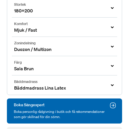
Storlek
180x200
Komfort
Mjuk / Fast
Zonindelning
Duozon / Multizon
Färg
Sala Brun
Bäddmadrass
Bäddmadrass Lina Latex
Boka Sängexpert
Boka personlig rådgivning i butik och få rekommendationer
som gör skillnad för din sömn.