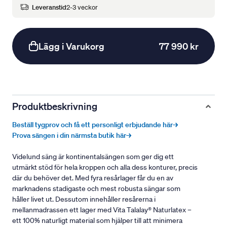
Leveranstid
2-3 veckor
Lägg i Varukorg
77 990 kr
Produktbeskrivning
Beställ tygprov och få ett personligt erbjudande här→
Prova sängen i din närmsta butik här→
Videlund säng är kontinentalsängen som ger dig ett
utmärkt stöd för hela kroppen och alla dess konturer, precis
där du behöver det. Med fyra resårlager får du en av
marknadens stadigaste och mest robusta sängar som
håller livet ut. Dessutom innehåller resårerna i
mellanmadrassen ett lager med Vita Talalay® Naturlatex –
ett 100% naturligt material som hjälper till att minimera