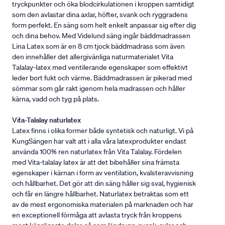
tryckpunkter och öka blodcirkulationen i kroppen samtidigt
som den avlastar dina axlar, höfter, svank och ryggradens
form perfekt. En säng som helt enkelt anpassar sig efter dig
och dina behov. Med Videlund säng ingår bäddmadrassen
Lina Latex som är en 8 cm tjock bäddmadrass som även
den innehåller det allergivänliga naturmaterialet Vita
Talalay-latex med ventilerande egenskaper som effektivt
leder bort fukt och värme. Bäddmadrassen är pikerad med
sömmar som går rakt igenom hela madrassen och håller
kärna, vadd och tyg på plats.
Vita-Talalay naturlatex
Latex finns i olika former både syntetisk och naturligt. Vi på
KungSängen har valt att i alla våra latexprodukter endast
använda 100% ren naturlatex från Vita Talalay. Fördelen
med Vita-talalay latex är att det bibehåller sina främsta
egenskaper i kärnan i form av ventilation, kvalsteravvisning
och hållbarhet. Det gör att din säng håller sig sval, hygienisk
och får en längre hållbarhet. Naturlatex betraktas som ett
av de mest ergonomiska materialen på marknaden och har
en exceptionell förmåga att avlasta tryck från kroppens