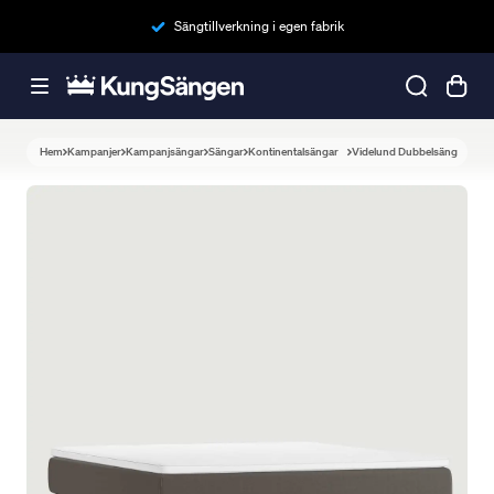
Sängtillverkning i egen fabrik
Hem
Kampanjer
Kampanjsängar
Sängar
Kontinentalsängar
Videlund Dubbelsäng