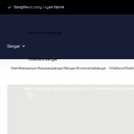
Ramsängar
Sängtillverkning i egen fabrik
Kontinentalsängar
Sängar
Ställbara sängar
Hem
Kampanjer
Kampanjsängar
Sängar
Kontinentalsängar
Videlund Dubb
Boka Sängexpert
Boka personlig rådgivning i butik och få rekommendationer som 