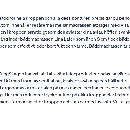
stöd för hela kroppen och alla dess konturer, precis där du behö
utom innehåller resårerna i mellanmadrassen ett lager med Vita T
onen i kroppen samtidigt som den avlastar dina axlar, höfter, sv
 säng ingår bäddmadrassen Lina Latex som är en 8 cm tjock bädd
kaper som effektivt leder bort fukt och värme. Bäddmadrassen ä
 KungSängen har valt att i alla våra latexprodukter endast använd
r i kärnan i form av ventilation, kvalsteravvisning och hållbarhet. 
est ergonomiska materialen på marknaden och har en exceptionell
g. När man reducerar tryckpunkter på olika kroppsdelar leder det
ens formar sig efter kroppen och kan därmed avlasta. Vilket gör 