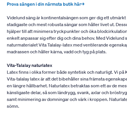
Prova sängen i din närmsta butik här→
Videlund säng är kontinentalsängen som ger dig ett utmärkt 
stadigaste och mest robusta sängar som håller livet ut. Dess
hjälper till att minimera tryckpunkter och öka blodcirkulati
enkelt anpassar sig efter dig och dina behov. Med Videlund
naturmaterialet Vita Talalay-latex med ventilerande egens
madrassen och håller kärna, vadd och tyg på plats.
Vita-Talalay naturlatex
Latex finns i olika former både syntetisk och naturligt. Vi på
Vita-talalay latex är att det bibehåller sina främsta egenskape
en längre hållbarhet. Naturlatex betraktas som ett av de m
känsligaste delar, så som ländrygg, svank, axlar och bröstryg
samt minimering av domningar och värk i kroppen. Naturlatex
sömn.