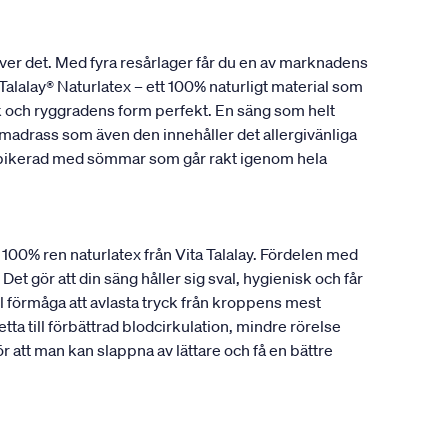
ver det. Med fyra resårlager får du en av marknadens
alalay® Naturlatex – ett 100% naturligt material som
ank och ryggradens form perfekt. En säng som helt
madrass som även den innehåller det allergivänliga
r pikerad med sömmar som går rakt igenom hela
a 100% ren naturlatex från Vita Talalay. Fördelen med
Det gör att din säng håller sig sval, hygienisk och får
 förmåga att avlasta tryck från kroppens mest
ta till förbättrad blodcirkulation, mindre rörelse
att man kan slappna av lättare och få en bättre