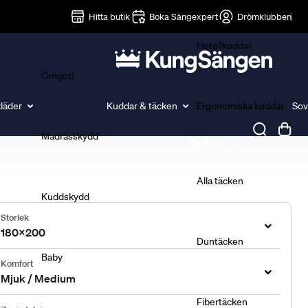
Lakan
Hitta butik
Boka Sängexpert
Drömklubben
Hotellkuddar
Örngott
läder
Kuddar & täcken
Ergonomiska kuddar
Sov
Madrasskydd
Täcken
Alla täcken
Kuddskydd
Storlek
180x200
Duntäcken
Baby
Komfort
Mjuk / Medium
Fibertäcken