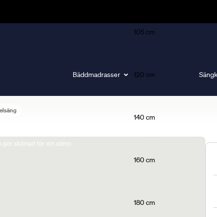
105 cm
Bäddmadrasser
120 cm
Sängk
elsäng
140 cm
gör skillnad för din sömn.
160 cm
180 cm