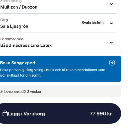
Zonindelning
Multizon / Duozon
Färg
Svala täcken
Sala Ljusgrön
Bäddmadrass
Bäddmadrass Lina Latex
Boka Sängexpert
Boka personlig rådgivning i butik och få rekommendationer som
gör skillnad för din sömn.
Leveranstid
2-3 veckor
Lägg i Varukorg
77 990 kr