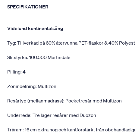
SPECIFIKATIONER
Videlund kontinentalsäng
Tyg: Tillverkad på 60% återvunna PET-flaskor & 40% Polyes
Slitstyrka: 100.000 Martindale
Pilling: 4
Zonindelning: Multizon
Resårtyp (mellanmadrass): Pocketresår med Multizon
Underrede: Tre lager resårer med Duozon
Träram: 16 cm extra hög och kantförstärkt från obehandlad 