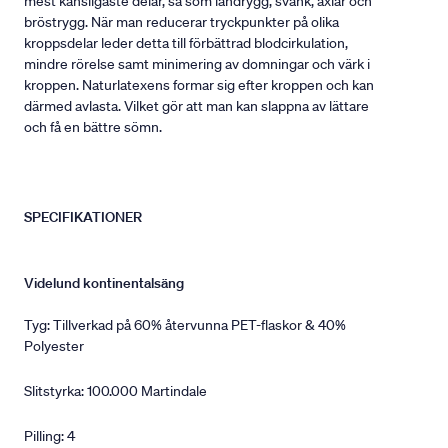
mest känsligaste delar, så som ländrygg, svank, axlar och
bröstrygg. När man reducerar tryckpunkter på olika
kroppsdelar leder detta till förbättrad blodcirkulation,
mindre rörelse samt minimering av domningar och värk i
kroppen. Naturlatexens formar sig efter kroppen och kan
därmed avlasta. Vilket gör att man kan slappna av lättare
och få en bättre sömn.
SPECIFIKATIONER
Videlund kontinentalsäng
Tyg: Tillverkad på 60% återvunna PET-flaskor & 40%
Polyester
Slitstyrka: 100.000 Martindale
Pilling: 4