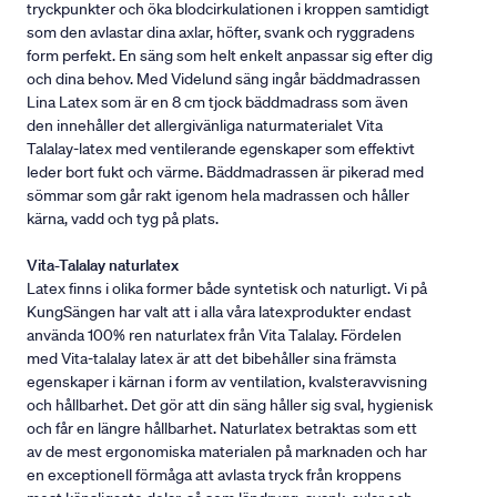
tryckpunkter och öka blodcirkulationen i kroppen samtidigt
som den avlastar dina axlar, höfter, svank och ryggradens
form perfekt. En säng som helt enkelt anpassar sig efter dig
och dina behov. Med Videlund säng ingår bäddmadrassen
Lina Latex som är en 8 cm tjock bäddmadrass som även
den innehåller det allergivänliga naturmaterialet Vita
Talalay-latex med ventilerande egenskaper som effektivt
leder bort fukt och värme. Bäddmadrassen är pikerad med
sömmar som går rakt igenom hela madrassen och håller
kärna, vadd och tyg på plats.
Vita-Talalay naturlatex
Latex finns i olika former både syntetisk och naturligt. Vi på
KungSängen har valt att i alla våra latexprodukter endast
använda 100% ren naturlatex från Vita Talalay. Fördelen
med Vita-talalay latex är att det bibehåller sina främsta
egenskaper i kärnan i form av ventilation, kvalsteravvisning
och hållbarhet. Det gör att din säng håller sig sval, hygienisk
och får en längre hållbarhet. Naturlatex betraktas som ett
av de mest ergonomiska materialen på marknaden och har
en exceptionell förmåga att avlasta tryck från kroppens