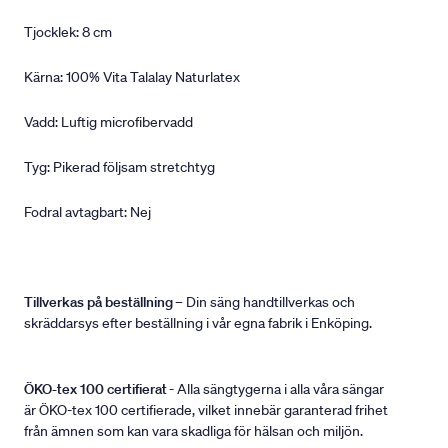
Tjocklek: 8 cm
Kärna: 100% Vita Talalay Naturlatex
Vadd: Luftig microfibervadd
Tyg: Pikerad följsam stretchtyg
Fodral avtagbart: Nej
Tillverkas på beställning
– Din säng handtillverkas och
skräddarsys efter beställning i vår egna fabrik i Enköping.
ÖKO-tex 100 certifierat
- Alla sängtygerna i alla våra sängar
är ÖKO-tex 100 certifierade, vilket innebär garanterad frihet
från ämnen som kan vara skadliga för hälsan och miljön.