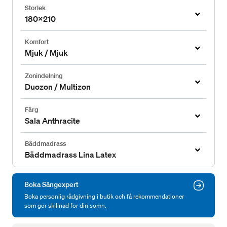
Storlek
180x210
Komfort
Mjuk / Mjuk
Zonindelning
Duozon / Multizon
Färg
Sala Anthracite
Bäddmadrass
Bäddmadrass Lina Latex
Boka Sängexpert
Boka personlig rådgivning i butik och få rekommendationer
som gör skillnad för din sömn.