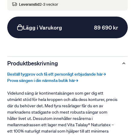
Leveranstid
2-3 veckor
Lägg i Varukorg
89 690 kr
Produktbeskrivning
Beställ tygprov och få ett personligt erbjudande här→
Prova sängen i din närmsta butik här→
Videlund säng är kontinentalsängen som ger dig ett
utmärkt stöd för hela kroppen och alla dess konturer, precis
där du behöver det. Med fyra resårlager får du en av
marknadens stadigaste och mest robusta sängar som
håller livet ut. Dessutom innehåller resårerna i
mellanmadrassen ett lager med Vita Talalay® Naturlatex –
ett 100% naturligt material som hjälper till att minimera