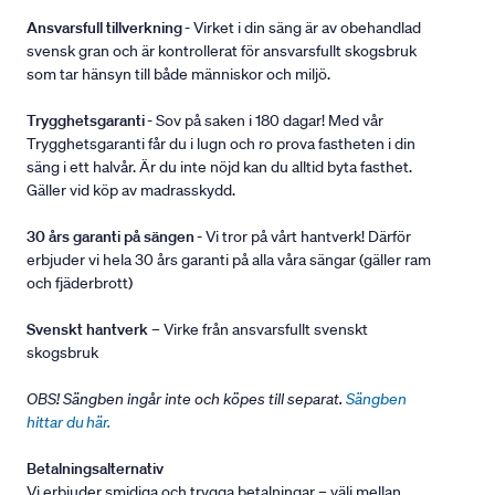
Ansvarsfull tillverkning
- Virket i din säng är av obehandlad
svensk gran och är kontrollerat för ansvarsfullt skogsbruk
som tar hänsyn till både människor och miljö.
Trygghetsgaranti
- Sov på saken i 180 dagar! Med vår
Trygghetsgaranti får du i lugn och ro prova fastheten i din
säng i ett halvår. Är du inte nöjd kan du alltid byta fasthet.
Gäller vid köp av madrasskydd.
30 års garanti på sängen
- Vi tror på vårt hantverk! Därför
erbjuder vi hela 30 års garanti på alla våra sängar (gäller ram
och fjäderbrott)
Svenskt hantverk
– Virke från ansvarsfullt svenskt
skogsbruk
OBS! Sängben ingår inte och köpes till separat.
Sängben
hittar du här.
Betalningsalternativ
Vi erbjuder smidiga och trygga betalningar – välj mellan