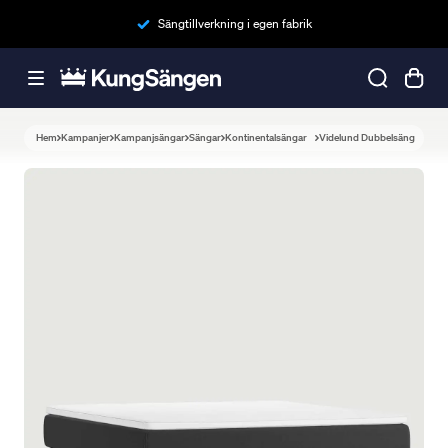
Sängtillverkning i egen fabrik
Hem
Kampanjer
Kampanjsängar
Sängar
Kontinentalsängar
Videlund Dubbelsäng