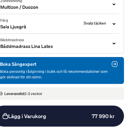
Zonindelning
Multizon / Duozon
Färg
Svala täcken
Sala Ljusgrå
Bäddmadrass
Bäddmadrass Lina Latex
Boka Sängexpert
Boka personlig rådgivning i butik och få rekommendationer som
gör skillnad för din sömn.
Leveranstid
2-3 veckor
Lägg i Varukorg
77 990 kr