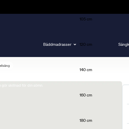
105 cm
Bäddmadrasser
120 cm
Sängk
elsäng
140 cm
gör skillnad för din sömn.
160 cm
180 cm