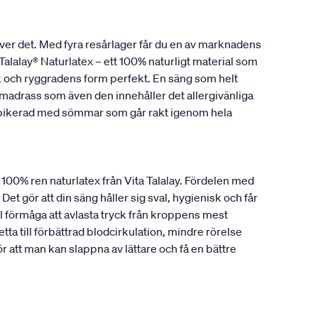
ver det. Med fyra resårlager får du en av marknadens
alalay® Naturlatex – ett 100% naturligt material som
ank och ryggradens form perfekt. En säng som helt
madrass som även den innehåller det allergivänliga
r pikerad med sömmar som går rakt igenom hela
a 100% ren naturlatex från Vita Talalay. Fördelen med
Det gör att din säng håller sig sval, hygienisk och får
 förmåga att avlasta tryck från kroppens mest
ta till förbättrad blodcirkulation, mindre rörelse
att man kan slappna av lättare och få en bättre