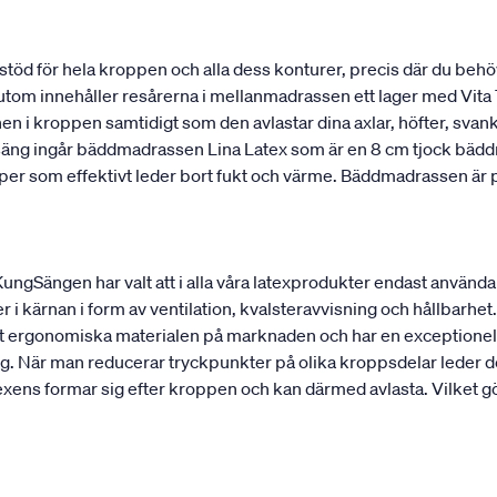
stöd för hela kroppen och alla dess konturer, precis där du behö
utom innehåller resårerna i mellanmadrassen ett lager med Vita T
onen i kroppen samtidigt som den avlastar dina axlar, höfter, sv
 säng ingår bäddmadrassen Lina Latex som är en 8 cm tjock bädd
kaper som effektivt leder bort fukt och värme. Bäddmadrassen ä
 KungSängen har valt att i alla våra latexprodukter endast använd
r i kärnan i form av ventilation, kvalsteravvisning och hållbarhet. 
est ergonomiska materialen på marknaden och har en exceptionell
g. När man reducerar tryckpunkter på olika kroppsdelar leder det
ens formar sig efter kroppen och kan därmed avlasta. Vilket gör 