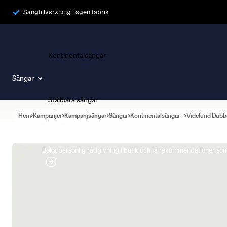
Ramsängar
Sängtillverkning i egen fabrik
Kontinentalsängar
Sängar
Ställbara sängar
Hem
Kampanjer
Kampanjsängar
Sängar
Kontinentalsängar
Videlund Dubb
Boka Sängexpert
Boka personlig rådgivning i butik och få rekommendationer som 