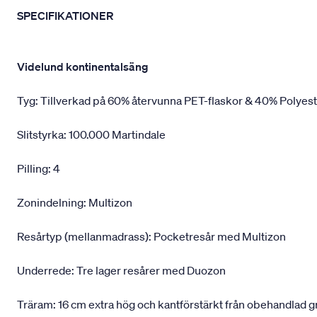
SPECIFIKATIONER
Videlund kontinentalsäng
Tyg: Tillverkad på 60% återvunna PET-flaskor & 40% Polyes
Slitstyrka: 100.000 Martindale
Pilling: 4
Zonindelning: Multizon
Resårtyp (mellanmadrass): Pocketresår med Multizon
Underrede: Tre lager resårer med Duozon
Träram: 16 cm extra hög och kantförstärkt från obehandlad 