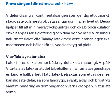
Prova sängen i din närmsta butik här→
Videlund säng är kontinentalsängen som ger dig ett utmärkt 
stadigaste och mest robusta sängar som håller livet ut. Dess
hjälper till att minimera tryckpunkter och öka blodcirkulati
enkelt anpassar sig efter dig och dina behov. Med Videlund
naturmaterialet Vita Talalay-latex med ventilerande egens
madrassen och håller kärna, vadd och tyg på plats.
Vita-Talalay naturlatex
Latex finns i olika former både syntetisk och naturligt. Vi på
Vita-talalay latex är att det bibehåller sina främsta egenskape
en längre hållbarhet. Naturlatex betraktas som ett av de m
känsligaste delar, så som ländrygg, svank, axlar och bröstryg
samt minimering av domningar och värk i kroppen. Naturlatex
sömn.