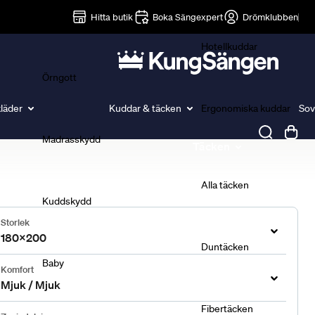
Lakan
Hitta butik
Boka Sängexpert
Drömklubben
Hotellkuddar
Örngott
läder
Kuddar & täcken
Ergonomiska kuddar
Sov
Madrasskydd
Täcken
Alla täcken
Kuddskydd
Storlek
180x200
Duntäcken
Baby
Komfort
Mjuk / Mjuk
Fibertäcken