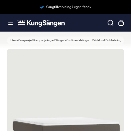
Sängtillverkning i egen fabrik
Hem
Kampanjer
Kampanjsängar
Sängar
Kontinentalsängar
Videlund Dubbelsäng