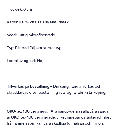
Tjocklek: 8 cm
Kärna: 100% Vita Talalay Naturlatex
Vadd: Luftig microfibervadd
Tyg: Pikerad följsam stretchtyg
Fodral avtagbart: Nej
Tillverkas på beställning
– Din säng handtillverkas och
skräddarsys efter beställning i vår egna fabrik i Enköping.
ÖKO-tex 100 certifierat
- Alla sängtygerna i alla våra sängar
är ÖKO-tex 100 certifierade, vilket innebär garanterad frihet
från ämnen som kan vara skadliga för hälsan och miljön.