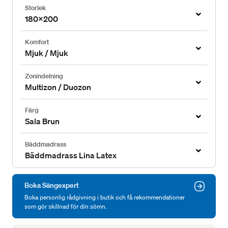
Storlek
180x200
Komfort
Mjuk / Mjuk
Zonindelning
Multizon / Duozon
Färg
Sala Brun
Bäddmadrass
Bäddmadrass Lina Latex
Boka Sängexpert
Boka personlig rådgivning i butik och få rekommendationer
som gör skillnad för din sömn.