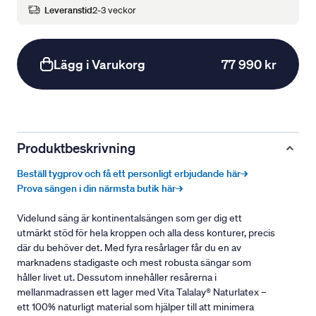
Leveranstid
2-3 veckor
Lägg i Varukorg
77 990 kr
Produktbeskrivning
Beställ tygprov och få ett personligt erbjudande här→
Prova sängen i din närmsta butik här→
Videlund säng är kontinentalsängen som ger dig ett
utmärkt stöd för hela kroppen och alla dess konturer, precis
där du behöver det. Med fyra resårlager får du en av
marknadens stadigaste och mest robusta sängar som
håller livet ut. Dessutom innehåller resårerna i
mellanmadrassen ett lager med Vita Talalay® Naturlatex –
ett 100% naturligt material som hjälper till att minimera