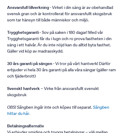
Ansvarsfull tillverkning
- Virket i din säng är av obehandlad
svensk gran och är kontrollerat för ansvarsfullt skogsbruk
som tar hänsyn till både människor och miljö.
Trygghetsgaranti
- Sov på saken i 180 dagar! Med vår
Trygghetsgaranti får du i lugn och ro prova fastheten i din
säng i ett halvår. Är du inte nöjd kan du alltid byta fasthet.
Gäller vid köp av madrasskydd.
30 års garanti på sängen
- Vi tror på vårt hantverk! Därför
erbjuder vi hela 30 års garanti på alla våra sängar (gäller ram
och fjäderbrott)
Svenskt hantverk
– Virke från ansvarsfullt svenskt
skogsbruk
OBS! Sängben ingår inte och köpes till separat.
Sängben
hittar du här.
Betalningsalternativ
Vi erbjuder smidiga och trygga betalningar – välj mellan