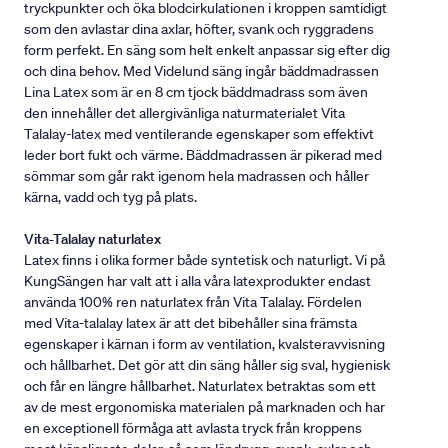
tryckpunkter och öka blodcirkulationen i kroppen samtidigt
som den avlastar dina axlar, höfter, svank och ryggradens
form perfekt. En säng som helt enkelt anpassar sig efter dig
och dina behov. Med Videlund säng ingår bäddmadrassen
Lina Latex som är en 8 cm tjock bäddmadrass som även
den innehåller det allergivänliga naturmaterialet Vita
Talalay-latex med ventilerande egenskaper som effektivt
leder bort fukt och värme. Bäddmadrassen är pikerad med
sömmar som går rakt igenom hela madrassen och håller
kärna, vadd och tyg på plats.
Vita-Talalay naturlatex
Latex finns i olika former både syntetisk och naturligt. Vi på
KungSängen har valt att i alla våra latexprodukter endast
använda 100% ren naturlatex från Vita Talalay. Fördelen
med Vita-talalay latex är att det bibehåller sina främsta
egenskaper i kärnan i form av ventilation, kvalsteravvisning
och hållbarhet. Det gör att din säng håller sig sval, hygienisk
och får en längre hållbarhet. Naturlatex betraktas som ett
av de mest ergonomiska materialen på marknaden och har
en exceptionell förmåga att avlasta tryck från kroppens