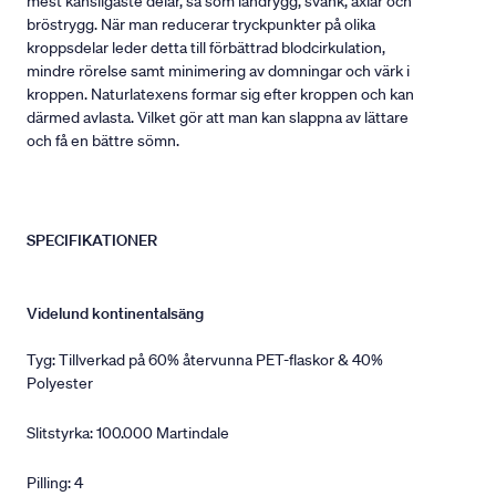
mest känsligaste delar, så som ländrygg, svank, axlar och
bröstrygg. När man reducerar tryckpunkter på olika
kroppsdelar leder detta till förbättrad blodcirkulation,
mindre rörelse samt minimering av domningar och värk i
kroppen. Naturlatexens formar sig efter kroppen och kan
därmed avlasta. Vilket gör att man kan slappna av lättare
och få en bättre sömn.
SPECIFIKATIONER
Videlund kontinentalsäng
Tyg: Tillverkad på 60% återvunna PET-flaskor & 40%
Polyester
Slitstyrka: 100.000 Martindale
Pilling: 4