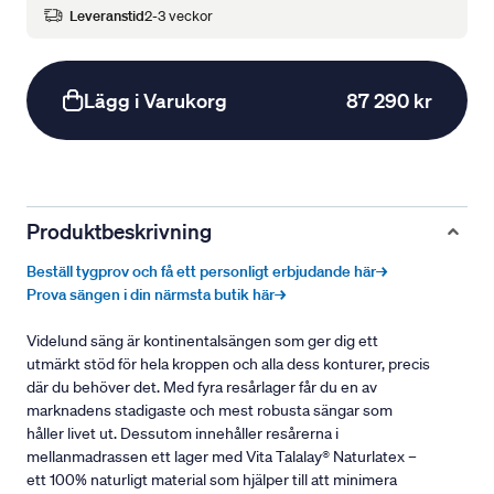
Leveranstid
2-3 veckor
Lägg i Varukorg
87 290 kr
Produktbeskrivning
Beställ tygprov och få ett personligt erbjudande här→
Prova sängen i din närmsta butik här→
Videlund säng är kontinentalsängen som ger dig ett
utmärkt stöd för hela kroppen och alla dess konturer, precis
där du behöver det. Med fyra resårlager får du en av
marknadens stadigaste och mest robusta sängar som
håller livet ut. Dessutom innehåller resårerna i
mellanmadrassen ett lager med Vita Talalay® Naturlatex –
ett 100% naturligt material som hjälper till att minimera