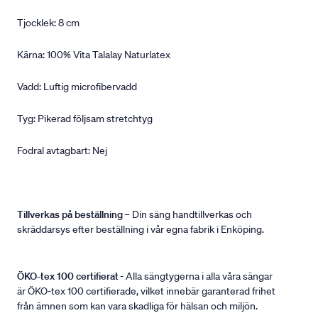
Tjocklek: 8 cm
Kärna: 100% Vita Talalay Naturlatex
Vadd: Luftig microfibervadd
Tyg: Pikerad följsam stretchtyg
Fodral avtagbart: Nej
Tillverkas på beställning
– Din säng handtillverkas och
skräddarsys efter beställning i vår egna fabrik i Enköping.
ÖKO-tex 100 certifierat
- Alla sängtygerna i alla våra sängar
är ÖKO-tex 100 certifierade, vilket innebär garanterad frihet
från ämnen som kan vara skadliga för hälsan och miljön.