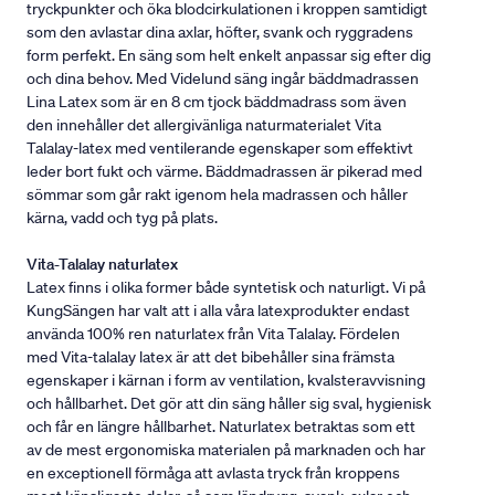
tryckpunkter och öka blodcirkulationen i kroppen samtidigt
som den avlastar dina axlar, höfter, svank och ryggradens
form perfekt. En säng som helt enkelt anpassar sig efter dig
och dina behov. Med Videlund säng ingår bäddmadrassen
Lina Latex som är en 8 cm tjock bäddmadrass som även
den innehåller det allergivänliga naturmaterialet Vita
Talalay-latex med ventilerande egenskaper som effektivt
leder bort fukt och värme. Bäddmadrassen är pikerad med
sömmar som går rakt igenom hela madrassen och håller
kärna, vadd och tyg på plats.
Vita-Talalay naturlatex
Latex finns i olika former både syntetisk och naturligt. Vi på
KungSängen har valt att i alla våra latexprodukter endast
använda 100% ren naturlatex från Vita Talalay. Fördelen
med Vita-talalay latex är att det bibehåller sina främsta
egenskaper i kärnan i form av ventilation, kvalsteravvisning
och hållbarhet. Det gör att din säng håller sig sval, hygienisk
och får en längre hållbarhet. Naturlatex betraktas som ett
av de mest ergonomiska materialen på marknaden och har
en exceptionell förmåga att avlasta tryck från kroppens