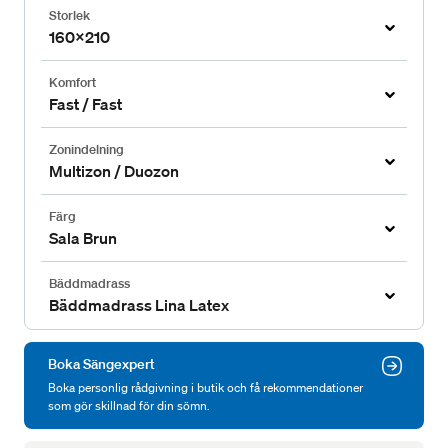
Storlek
160x210
Komfort
Fast / Fast
Zonindelning
Multizon / Duozon
Färg
Sala Brun
Bäddmadrass
Bäddmadrass Lina Latex
Boka Sängexpert
Boka personlig rådgivning i butik och få rekommendationer
som gör skillnad för din sömn.