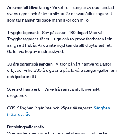
Ansvarsfull tillverkning
- Virket i din säng är av obehandlad
svensk gran och är kontrollerat för ansvarsfullt skogsbruk
som tar hänsyn till både människor och miljö.
Trygghetsgaranti
- Sov på saken i 180 dagar! Med vår
Trygghetsgaranti får du i lugn och ro prova fastheten i din
säng i ett halvår. Är du inte nöjd kan du alltid byta fasthet.
Gäller vid köp av madrasskydd.
30 års garanti på sängen
- Vi tror på vårt hantverk! Därför
erbjuder vi hela 30 års garanti på alla våra sängar (gäller ram
och fjäderbrott)
Svenskt hantverk
– Virke från ansvarsfullt svenskt
skogsbruk
OBS! Sängben ingår inte och köpes till separat.
Sängben
hittar du här.
Betalningsalternativ
Vi erbjuder smidiga och trygga betalningar – välj mellan