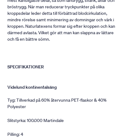
mest känsligaste delar, så som ländrygg, svank, axlar och
bröstrygg. När man reducerar tryckpunkter på olika
kroppsdelar leder detta till förbättrad blodcirkulation,
mindre rörelse samt minimering av domningar och värk i
kroppen. Naturlatexens formar sig efter kroppen och kan
därmed avlasta. Vilket gör att man kan slappna av lättare
och få en bättre sömn.
SPECIFIKATIONER
Videlund kontinentalsäng
Tyg: Tillverkad på 60% återvunna PET-flaskor & 40%
Polyester
Slitstyrka: 100.000 Martindale
Pilling: 4