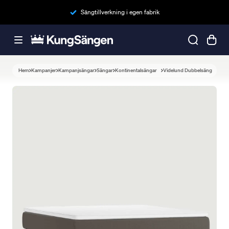
Sängtillverkning i egen fabrik
Hem
Kampanjer
Kampanjsängar
Sängar
Kontinentalsängar
Videlund Dubbelsäng