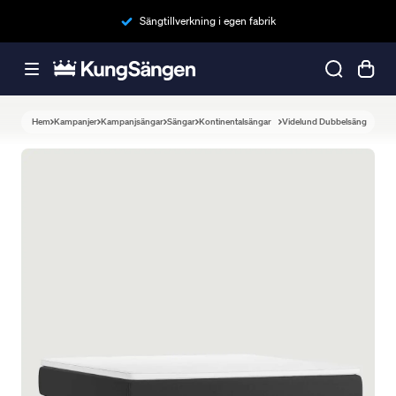
Sängtillverkning i egen fabrik
Hem
Kampanjer
Kampanjsängar
Sängar
Kontinentalsängar
Videlund Dubbelsäng