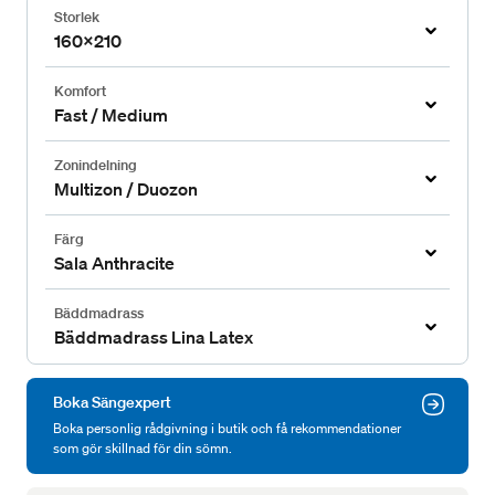
Storlek
160x210
Komfort
Fast / Medium
Zonindelning
Multizon / Duozon
Färg
Sala Anthracite
Bäddmadrass
Bäddmadrass Lina Latex
Boka Sängexpert
Boka personlig rådgivning i butik och få rekommendationer
som gör skillnad för din sömn.