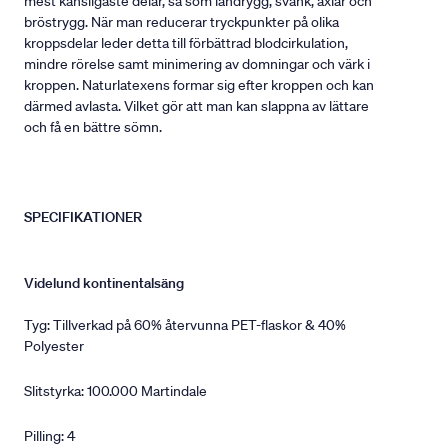
mest känsligaste delar, så som ländrygg, svank, axlar och
bröstrygg. När man reducerar tryckpunkter på olika
kroppsdelar leder detta till förbättrad blodcirkulation,
mindre rörelse samt minimering av domningar och värk i
kroppen. Naturlatexens formar sig efter kroppen och kan
därmed avlasta. Vilket gör att man kan slappna av lättare
och få en bättre sömn.
SPECIFIKATIONER
Videlund kontinentalsäng
Tyg: Tillverkad på 60% återvunna PET-flaskor & 40%
Polyester
Slitstyrka: 100.000 Martindale
Pilling: 4