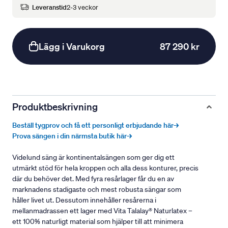
Leveranstid
2-3 veckor
Lägg i Varukorg
87 290 kr
Produktbeskrivning
Beställ tygprov och få ett personligt erbjudande här→
Prova sängen i din närmsta butik här→
Videlund säng är kontinentalsängen som ger dig ett
utmärkt stöd för hela kroppen och alla dess konturer, precis
där du behöver det. Med fyra resårlager får du en av
marknadens stadigaste och mest robusta sängar som
håller livet ut. Dessutom innehåller resårerna i
mellanmadrassen ett lager med Vita Talalay® Naturlatex –
ett 100% naturligt material som hjälper till att minimera