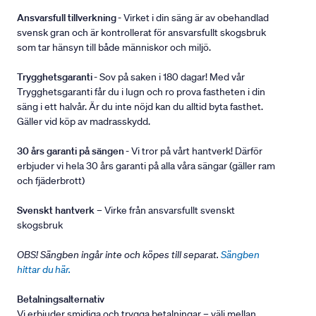
Ansvarsfull tillverkning
- Virket i din säng är av obehandlad
svensk gran och är kontrollerat för ansvarsfullt skogsbruk
som tar hänsyn till både människor och miljö.
Trygghetsgaranti
- Sov på saken i 180 dagar! Med vår
Trygghetsgaranti får du i lugn och ro prova fastheten i din
säng i ett halvår. Är du inte nöjd kan du alltid byta fasthet.
Gäller vid köp av madrasskydd.
30 års garanti på sängen
- Vi tror på vårt hantverk! Därför
erbjuder vi hela 30 års garanti på alla våra sängar (gäller ram
och fjäderbrott)
Svenskt hantverk
– Virke från ansvarsfullt svenskt
skogsbruk
OBS! Sängben ingår inte och köpes till separat.
Sängben
hittar du här.
Betalningsalternativ
Vi erbjuder smidiga och trygga betalningar – välj mellan