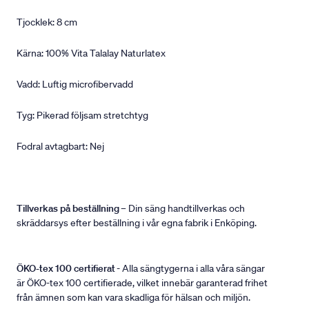
Tjocklek: 8 cm
Kärna: 100% Vita Talalay Naturlatex
Vadd: Luftig microfibervadd
Tyg: Pikerad följsam stretchtyg
Fodral avtagbart: Nej
Tillverkas på beställning
– Din säng handtillverkas och
skräddarsys efter beställning i vår egna fabrik i Enköping.
ÖKO-tex 100 certifierat
- Alla sängtygerna i alla våra sängar
är ÖKO-tex 100 certifierade, vilket innebär garanterad frihet
från ämnen som kan vara skadliga för hälsan och miljön.