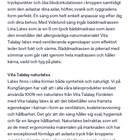
tryckpunkter och öka blodcirkulationen i kroppen samtidigt
som den avlastar dina axlar, höfter, svank och ryggradens
form perfekt. En säng som helt enkelt anpassar sig efter dig
och dina behov. Med Videlund säng ingår bäddmadrassen
Lina Latex som är en 8 cm tjock bäddmadrass som även
den innehåller det allergivänliga naturmaterialet Vita
Talalay-latex med ventilerande egenskaper som effektivt
leder bort fukt och värme. Bäddmadrassen är pikerad med
sömmar som går rakt igenom hela madrassen och håller
kärna, vadd och tyg på plats.
Vita-Talalay naturlatex
Latex finns i olika former både syntetisk och naturligt. Vi på
KungSängen har valt att i alla våra latexprodukter endast
använda 100% ren naturlatex från Vita Talalay. Fördelen
med Vita-talalay latex är att det bibehåller sina främsta
egenskaper i kärnan i form av ventilation, kvalsteravvisning
och hållbarhet. Det gör att din säng håller sig sval, hygienisk
och får en längre hållbarhet. Naturlatex betraktas som ett
av de mest ergonomiska materialen på marknaden och har
en exceptionell förmåga att avlasta tryck från kroppens