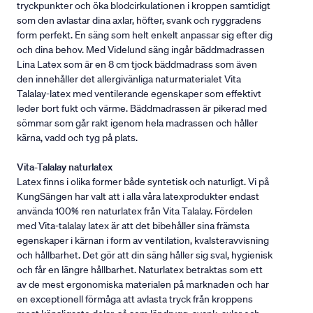
tryckpunkter och öka blodcirkulationen i kroppen samtidigt
som den avlastar dina axlar, höfter, svank och ryggradens
form perfekt. En säng som helt enkelt anpassar sig efter dig
och dina behov. Med Videlund säng ingår bäddmadrassen
Lina Latex som är en 8 cm tjock bäddmadrass som även
den innehåller det allergivänliga naturmaterialet Vita
Talalay-latex med ventilerande egenskaper som effektivt
leder bort fukt och värme. Bäddmadrassen är pikerad med
sömmar som går rakt igenom hela madrassen och håller
kärna, vadd och tyg på plats.
Vita-Talalay naturlatex
Latex finns i olika former både syntetisk och naturligt. Vi på
KungSängen har valt att i alla våra latexprodukter endast
använda 100% ren naturlatex från Vita Talalay. Fördelen
med Vita-talalay latex är att det bibehåller sina främsta
egenskaper i kärnan i form av ventilation, kvalsteravvisning
och hållbarhet. Det gör att din säng håller sig sval, hygienisk
och får en längre hållbarhet. Naturlatex betraktas som ett
av de mest ergonomiska materialen på marknaden och har
en exceptionell förmåga att avlasta tryck från kroppens