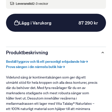
Leveranstid
2-3 veckor
Lägg i Varukorg
87 290 kr
Produktbeskrivning
Beställ tygprov och få ett personligt erbjudande här→
Prova sängen i din närmsta butik här→
Videlund säng är kontinentalsängen som ger dig ett
utmärkt stöd för hela kroppen och alla dess konturer, precis
där du behöver det. Med fyra resårlager får du en av
marknadens stadigaste och mest robusta sängar som
håller livet ut. Dessutom innehåller resårerna i
mellanmadrassen ett lager med Vita Talalay® Naturlatex –
ett 100% naturligt material som hjälper till att minimera