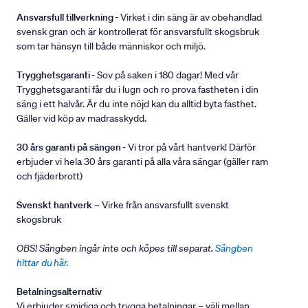
Ansvarsfull tillverkning
- Virket i din säng är av obehandlad
svensk gran och är kontrollerat för ansvarsfullt skogsbruk
som tar hänsyn till både människor och miljö.
Trygghetsgaranti
- Sov på saken i 180 dagar! Med vår
Trygghetsgaranti får du i lugn och ro prova fastheten i din
säng i ett halvår. Är du inte nöjd kan du alltid byta fasthet.
Gäller vid köp av madrasskydd.
30 års garanti på sängen
- Vi tror på vårt hantverk! Därför
erbjuder vi hela 30 års garanti på alla våra sängar (gäller ram
och fjäderbrott)
Svenskt hantverk
– Virke från ansvarsfullt svenskt
skogsbruk
OBS! Sängben ingår inte och köpes till separat.
Sängben
hittar du här.
Betalningsalternativ
Vi erbjuder smidiga och trygga betalningar – välj mellan