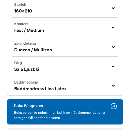
Storlek
160x210
Komfort
Fast / Medium
Zonindelning
Duozon / Multizon
Färg
Sala Ljusblå
Bäddmadrass
Bäddmadrass Lina Latex
Boka Sängexpert
Boka personlig rådgivning i butik och få rekommendationer
som gör skillnad för din sömn.