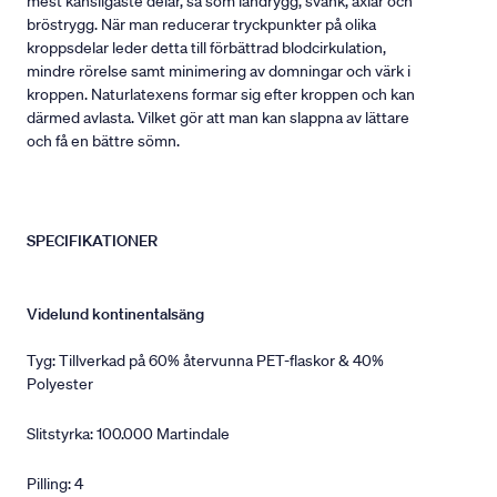
mest känsligaste delar, så som ländrygg, svank, axlar och
bröstrygg. När man reducerar tryckpunkter på olika
kroppsdelar leder detta till förbättrad blodcirkulation,
mindre rörelse samt minimering av domningar och värk i
kroppen. Naturlatexens formar sig efter kroppen och kan
därmed avlasta. Vilket gör att man kan slappna av lättare
och få en bättre sömn.
SPECIFIKATIONER
Videlund kontinentalsäng
Tyg: Tillverkad på 60% återvunna PET-flaskor & 40%
Polyester
Slitstyrka: 100.000 Martindale
Pilling: 4