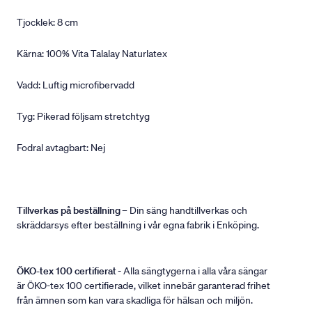
Tjocklek: 8 cm
Kärna: 100% Vita Talalay Naturlatex
Vadd: Luftig microfibervadd
Tyg: Pikerad följsam stretchtyg
Fodral avtagbart: Nej
Tillverkas på beställning
– Din säng handtillverkas och
skräddarsys efter beställning i vår egna fabrik i Enköping.
ÖKO-tex 100 certifierat
- Alla sängtygerna i alla våra sängar
är ÖKO-tex 100 certifierade, vilket innebär garanterad frihet
från ämnen som kan vara skadliga för hälsan och miljön.