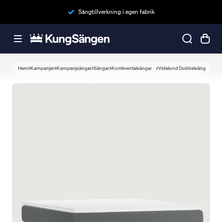
Sängtillverkning i egen fabrik
Hem
Kampanjer
Kampanjsängar
Sängar
Kontinentalsängar
Videlund Dubbelsäng