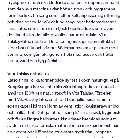
tryckpunkter och öka blodcirkulationen i kroppen samtidigt
som den avlastar dina axlar, höfter, svank och ryggradens
form perfekt. En säng som helt enkelt anpassar sig efter dig
och dina behov. Med Videlund säng ingår bäddmadrassen
Lina Latex som är en 8 cm tjock bäddmadrass som även
den innehåller det allergivänliga naturmaterialet Vita
Talalay-latex med ventilerande egenskaper som effektivt
leder bort fukt och värme. Bäddmadrassen är pikerad med
sömmar som går rakt igenom hela madrassen och håller
kärna, vadd och tyg på plats.
Vita-Talalay naturlatex
Latex finns i olika former både syntetisk och naturligt. Vi på
KungSängen har valt att i alla våra latexprodukter endast
använda 100% ren naturlatex från Vita Talalay. Fördelen
med Vita-talalay latex är att det bibehåller sina främsta
egenskaper i kärnan i form av ventilation, kvalsteravvisning
och hållbarhet. Det gör att din säng håller sig sval, hygienisk
och får en längre hållbarhet. Naturlatex betraktas som ett
av de mest ergonomiska materialen på marknaden och har
en exceptionell förmåga att avlasta tryck från kroppens