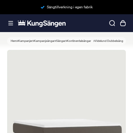
Sängtillverkning i egen fabrik
Hem
Kampanjer
Kampanjsängar
Sängar
Kontinentalsängar
Videlund Dubbelsäng