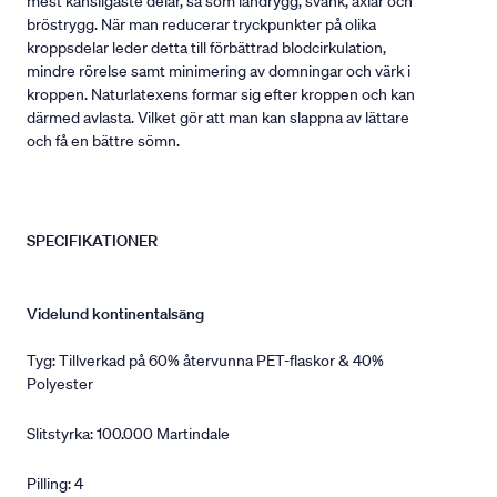
mest känsligaste delar, så som ländrygg, svank, axlar och
bröstrygg. När man reducerar tryckpunkter på olika
kroppsdelar leder detta till förbättrad blodcirkulation,
mindre rörelse samt minimering av domningar och värk i
kroppen. Naturlatexens formar sig efter kroppen och kan
därmed avlasta. Vilket gör att man kan slappna av lättare
och få en bättre sömn.
SPECIFIKATIONER
Videlund kontinentalsäng
Tyg: Tillverkad på 60% återvunna PET-flaskor & 40%
Polyester
Slitstyrka: 100.000 Martindale
Pilling: 4