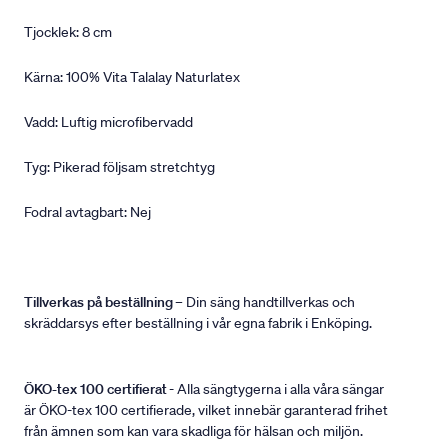
Tjocklek: 8 cm
Kärna: 100% Vita Talalay Naturlatex
Vadd: Luftig microfibervadd
Tyg: Pikerad följsam stretchtyg
Fodral avtagbart: Nej
Tillverkas på beställning
– Din säng handtillverkas och
skräddarsys efter beställning i vår egna fabrik i Enköping.
ÖKO-tex 100 certifierat
- Alla sängtygerna i alla våra sängar
är ÖKO-tex 100 certifierade, vilket innebär garanterad frihet
från ämnen som kan vara skadliga för hälsan och miljön.