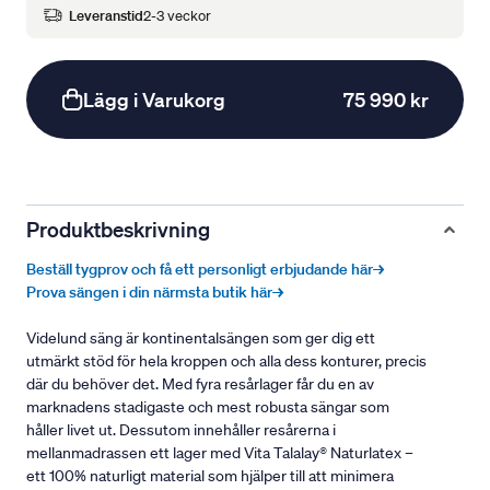
Leveranstid
2-3 veckor
Lägg i Varukorg
75 990 kr
Produktbeskrivning
Beställ tygprov och få ett personligt erbjudande här→
Prova sängen i din närmsta butik här→
Videlund säng är kontinentalsängen som ger dig ett
utmärkt stöd för hela kroppen och alla dess konturer, precis
där du behöver det. Med fyra resårlager får du en av
marknadens stadigaste och mest robusta sängar som
håller livet ut. Dessutom innehåller resårerna i
mellanmadrassen ett lager med Vita Talalay® Naturlatex –
ett 100% naturligt material som hjälper till att minimera