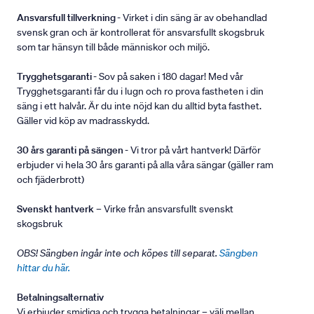
Ansvarsfull tillverkning
- Virket i din säng är av obehandlad
svensk gran och är kontrollerat för ansvarsfullt skogsbruk
som tar hänsyn till både människor och miljö.
Trygghetsgaranti
- Sov på saken i 180 dagar! Med vår
Trygghetsgaranti får du i lugn och ro prova fastheten i din
säng i ett halvår. Är du inte nöjd kan du alltid byta fasthet.
Gäller vid köp av madrasskydd.
30 års garanti på sängen
- Vi tror på vårt hantverk! Därför
erbjuder vi hela 30 års garanti på alla våra sängar (gäller ram
och fjäderbrott)
Svenskt hantverk
– Virke från ansvarsfullt svenskt
skogsbruk
OBS! Sängben ingår inte och köpes till separat.
Sängben
hittar du här.
Betalningsalternativ
Vi erbjuder smidiga och trygga betalningar – välj mellan