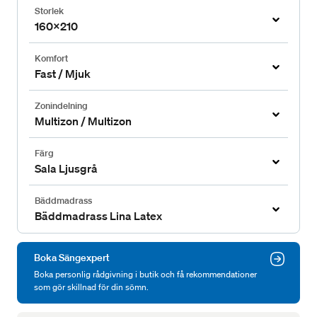
Storlek
160x210
Komfort
Fast / Mjuk
Zonindelning
Multizon / Multizon
Färg
Sala Ljusgrå
Bäddmadrass
Bäddmadrass Lina Latex
Boka Sängexpert
Boka personlig rådgivning i butik och få rekommendationer
som gör skillnad för din sömn.