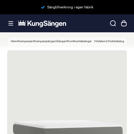
Sängtillverkning i egen fabrik
Hem
Kampanjer
Kampanjsängar
Sängar
Kontinentalsängar
Videlund Dubbelsäng