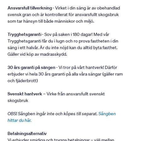
Ansvarsfull tillverkning
- Virket i din säng är av obehandlad
svensk gran och är kontrollerat för ansvarsfullt skogsbruk
som tar hänsyn till både människor och miljö.
Trygghetsgaranti
- Sov på saken i 180 dagar! Med vår
Trygghetsgaranti får du i lugn och ro prova fastheten i din
säng i ett halvår. Är du inte nöjd kan du alltid byta fasthet.
Gäller vid köp av madrasskydd.
30 års garanti på sängen
- Vi tror på vårt hantverk! Därför
erbjuder vi hela 30 års garanti på alla våra sängar (gäller ram
och fjäderbrott)
Svenskt hantverk
– Virke från ansvarsfullt svenskt
skogsbruk
OBS! Sängben ingår inte och köpes till separat.
Sängben
hittar du här.
Betalningsalternativ
Vi erbjuder smidiga och trygga betalningar – välj mellan