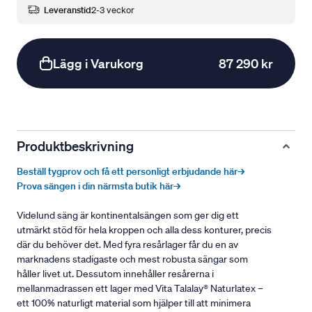
Leveranstid
2-3 veckor
Lägg i Varukorg
87 290 kr
Produktbeskrivning
Beställ tygprov och få ett personligt erbjudande här→
Prova sängen i din närmsta butik här→
Videlund säng är kontinentalsängen som ger dig ett
utmärkt stöd för hela kroppen och alla dess konturer, precis
där du behöver det. Med fyra resårlager får du en av
marknadens stadigaste och mest robusta sängar som
håller livet ut. Dessutom innehåller resårerna i
mellanmadrassen ett lager med Vita Talalay® Naturlatex –
ett 100% naturligt material som hjälper till att minimera