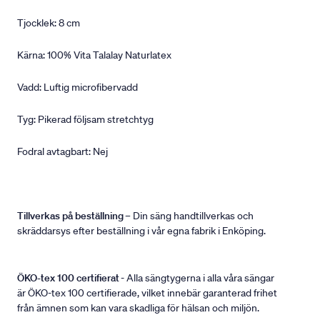
Tjocklek: 8 cm
Kärna: 100% Vita Talalay Naturlatex
Vadd: Luftig microfibervadd
Tyg: Pikerad följsam stretchtyg
Fodral avtagbart: Nej
Tillverkas på beställning
– Din säng handtillverkas och
skräddarsys efter beställning i vår egna fabrik i Enköping.
ÖKO-tex 100 certifierat
- Alla sängtygerna i alla våra sängar
är ÖKO-tex 100 certifierade, vilket innebär garanterad frihet
från ämnen som kan vara skadliga för hälsan och miljön.