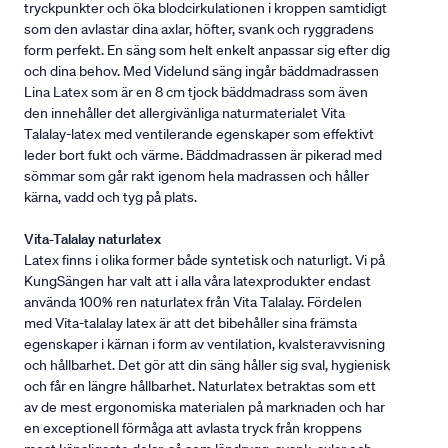
tryckpunkter och öka blodcirkulationen i kroppen samtidigt
som den avlastar dina axlar, höfter, svank och ryggradens
form perfekt. En säng som helt enkelt anpassar sig efter dig
och dina behov. Med Videlund säng ingår bäddmadrassen
Lina Latex som är en 8 cm tjock bäddmadrass som även
den innehåller det allergivänliga naturmaterialet Vita
Talalay-latex med ventilerande egenskaper som effektivt
leder bort fukt och värme. Bäddmadrassen är pikerad med
sömmar som går rakt igenom hela madrassen och håller
kärna, vadd och tyg på plats.
Vita-Talalay naturlatex
Latex finns i olika former både syntetisk och naturligt. Vi på
KungSängen har valt att i alla våra latexprodukter endast
använda 100% ren naturlatex från Vita Talalay. Fördelen
med Vita-talalay latex är att det bibehåller sina främsta
egenskaper i kärnan i form av ventilation, kvalsteravvisning
och hållbarhet. Det gör att din säng håller sig sval, hygienisk
och får en längre hållbarhet. Naturlatex betraktas som ett
av de mest ergonomiska materialen på marknaden och har
en exceptionell förmåga att avlasta tryck från kroppens