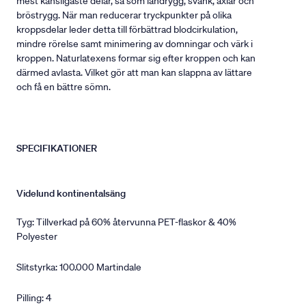
mest känsligaste delar, så som ländrygg, svank, axlar och
bröstrygg. När man reducerar tryckpunkter på olika
kroppsdelar leder detta till förbättrad blodcirkulation,
mindre rörelse samt minimering av domningar och värk i
kroppen. Naturlatexens formar sig efter kroppen och kan
därmed avlasta. Vilket gör att man kan slappna av lättare
och få en bättre sömn.
SPECIFIKATIONER
Videlund kontinentalsäng
Tyg: Tillverkad på 60% återvunna PET-flaskor & 40%
Polyester
Slitstyrka: 100.000 Martindale
Pilling: 4