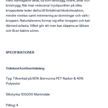
mest känsligaste delar, så som ländrygg, svank, axlar och
bröstrygg. När man reducerar tryckpunkter på olika
kroppsdelar leder detta till förbättrad blodcirkulation,
mindre rörelse samt minimering av domningar och värk i
kroppen. Naturlatexens formar sig efter kroppen och kan
därmed avlasta. Vilket gör att man kan slappna av lättare
och få en bättre sömn.
SPECIFIKATIONER
Videlund kontinentalsäng
Tyg: Tillverkad på 60% återvunna PET-flaskor & 40%
Polyester
Slitstyrka: 100.000 Martindale
Pilling: 4