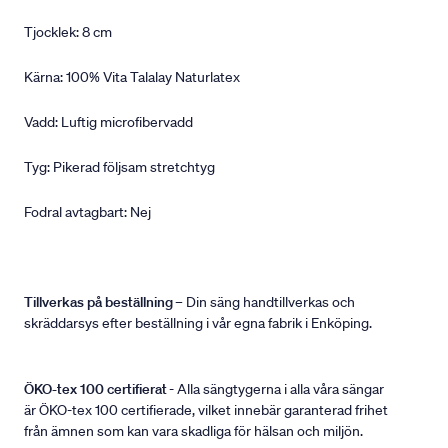
Tjocklek: 8 cm
Kärna: 100% Vita Talalay Naturlatex
Vadd: Luftig microfibervadd
Tyg: Pikerad följsam stretchtyg
Fodral avtagbart: Nej
Tillverkas på beställning
– Din säng handtillverkas och
skräddarsys efter beställning i vår egna fabrik i Enköping.
ÖKO-tex 100 certifierat
- Alla sängtygerna i alla våra sängar
är ÖKO-tex 100 certifierade, vilket innebär garanterad frihet
från ämnen som kan vara skadliga för hälsan och miljön.