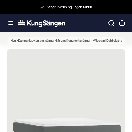
Sängtillverkning i egen fabrik
Hem
Kampanjer
Kampanjsängar
Sängar
Kontinentalsängar
Videlund Dubbelsäng