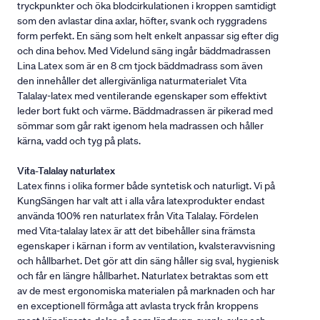
tryckpunkter och öka blodcirkulationen i kroppen samtidigt
som den avlastar dina axlar, höfter, svank och ryggradens
form perfekt. En säng som helt enkelt anpassar sig efter dig
och dina behov. Med Videlund säng ingår bäddmadrassen
Lina Latex som är en 8 cm tjock bäddmadrass som även
den innehåller det allergivänliga naturmaterialet Vita
Talalay-latex med ventilerande egenskaper som effektivt
leder bort fukt och värme. Bäddmadrassen är pikerad med
sömmar som går rakt igenom hela madrassen och håller
kärna, vadd och tyg på plats.
Vita-Talalay naturlatex
Latex finns i olika former både syntetisk och naturligt. Vi på
KungSängen har valt att i alla våra latexprodukter endast
använda 100% ren naturlatex från Vita Talalay. Fördelen
med Vita-talalay latex är att det bibehåller sina främsta
egenskaper i kärnan i form av ventilation, kvalsteravvisning
och hållbarhet. Det gör att din säng håller sig sval, hygienisk
och får en längre hållbarhet. Naturlatex betraktas som ett
av de mest ergonomiska materialen på marknaden och har
en exceptionell förmåga att avlasta tryck från kroppens