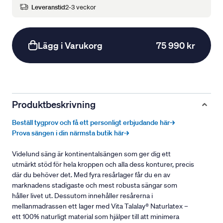
Leveranstid
2-3 veckor
Lägg i Varukorg
75 990 kr
Produktbeskrivning
Beställ tygprov och få ett personligt erbjudande här→
Prova sängen i din närmsta butik här→
Videlund säng är kontinentalsängen som ger dig ett
utmärkt stöd för hela kroppen och alla dess konturer, precis
där du behöver det. Med fyra resårlager får du en av
marknadens stadigaste och mest robusta sängar som
håller livet ut. Dessutom innehåller resårerna i
mellanmadrassen ett lager med Vita Talalay® Naturlatex –
ett 100% naturligt material som hjälper till att minimera