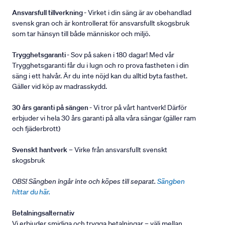
Ansvarsfull tillverkning
- Virket i din säng är av obehandlad
svensk gran och är kontrollerat för ansvarsfullt skogsbruk
som tar hänsyn till både människor och miljö.
Trygghetsgaranti
- Sov på saken i 180 dagar! Med vår
Trygghetsgaranti får du i lugn och ro prova fastheten i din
säng i ett halvår. Är du inte nöjd kan du alltid byta fasthet.
Gäller vid köp av madrasskydd.
30 års garanti på sängen
- Vi tror på vårt hantverk! Därför
erbjuder vi hela 30 års garanti på alla våra sängar (gäller ram
och fjäderbrott)
Svenskt hantverk
– Virke från ansvarsfullt svenskt
skogsbruk
OBS! Sängben ingår inte och köpes till separat.
Sängben
hittar du här.
Betalningsalternativ
Vi erbjuder smidiga och trygga betalningar – välj mellan