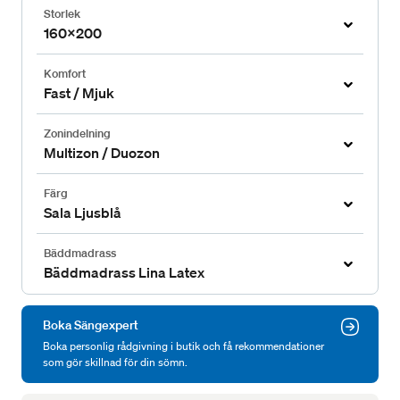
Storlek
160x200
Komfort
Fast / Mjuk
Zonindelning
Multizon / Duozon
Färg
Sala Ljusblå
Bäddmadrass
Bäddmadrass Lina Latex
Boka Sängexpert
Boka personlig rådgivning i butik och få rekommendationer
som gör skillnad för din sömn.