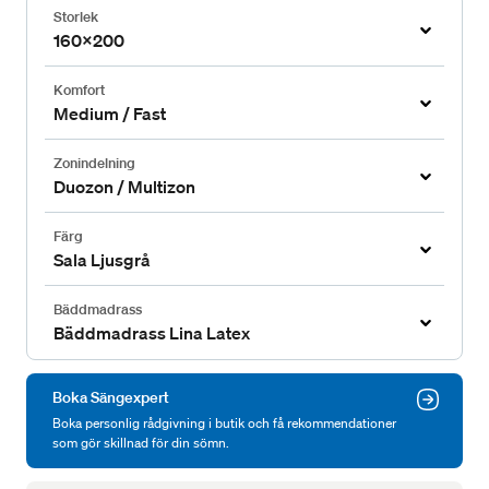
Storlek
160x200
Komfort
Medium / Fast
Zonindelning
Duozon / Multizon
Färg
Sala Ljusgrå
Bäddmadrass
Bäddmadrass Lina Latex
Boka Sängexpert
Boka personlig rådgivning i butik och få rekommendationer
som gör skillnad för din sömn.