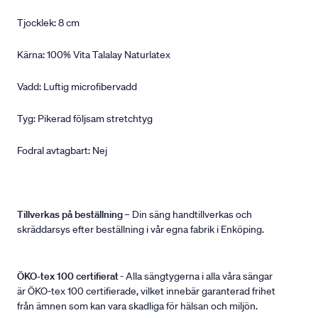
Tjocklek: 8 cm
Kärna: 100% Vita Talalay Naturlatex
Vadd: Luftig microfibervadd
Tyg: Pikerad följsam stretchtyg
Fodral avtagbart: Nej
Tillverkas på beställning
– Din säng handtillverkas och
skräddarsys efter beställning i vår egna fabrik i Enköping.
ÖKO-tex 100 certifierat
- Alla sängtygerna i alla våra sängar
är ÖKO-tex 100 certifierade, vilket innebär garanterad frihet
från ämnen som kan vara skadliga för hälsan och miljön.