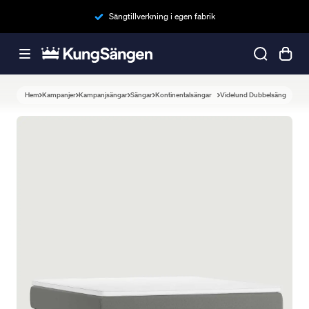
Sängtillverkning i egen fabrik
Hem
Kampanjer
Kampanjsängar
Sängar
Kontinentalsängar
Videlund Dubbelsäng