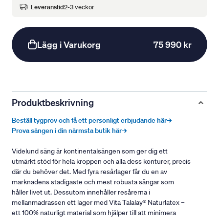
Leveranstid
2-3 veckor
Lägg i Varukorg
75 990 kr
Produktbeskrivning
Beställ tygprov och få ett personligt erbjudande här→
Prova sängen i din närmsta butik här→
Videlund säng är kontinentalsängen som ger dig ett
utmärkt stöd för hela kroppen och alla dess konturer, precis
där du behöver det. Med fyra resårlager får du en av
marknadens stadigaste och mest robusta sängar som
håller livet ut. Dessutom innehåller resårerna i
mellanmadrassen ett lager med Vita Talalay® Naturlatex –
ett 100% naturligt material som hjälper till att minimera