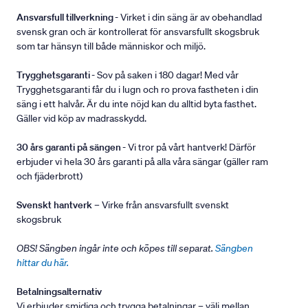
Ansvarsfull tillverkning
- Virket i din säng är av obehandlad
svensk gran och är kontrollerat för ansvarsfullt skogsbruk
som tar hänsyn till både människor och miljö.
Trygghetsgaranti
- Sov på saken i 180 dagar! Med vår
Trygghetsgaranti får du i lugn och ro prova fastheten i din
säng i ett halvår. Är du inte nöjd kan du alltid byta fasthet.
Gäller vid köp av madrasskydd.
30 års garanti på sängen
- Vi tror på vårt hantverk! Därför
erbjuder vi hela 30 års garanti på alla våra sängar (gäller ram
och fjäderbrott)
Svenskt hantverk
– Virke från ansvarsfullt svenskt
skogsbruk
OBS! Sängben ingår inte och köpes till separat.
Sängben
hittar du här.
Betalningsalternativ
Vi erbjuder smidiga och trygga betalningar – välj mellan