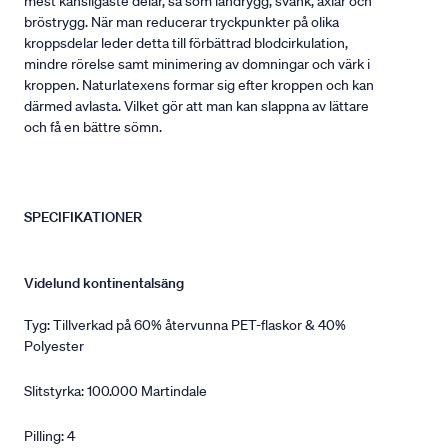
mest känsligaste delar, så som ländrygg, svank, axlar och
bröstrygg. När man reducerar tryckpunkter på olika
kroppsdelar leder detta till förbättrad blodcirkulation,
mindre rörelse samt minimering av domningar och värk i
kroppen. Naturlatexens formar sig efter kroppen och kan
därmed avlasta. Vilket gör att man kan slappna av lättare
och få en bättre sömn.
SPECIFIKATIONER
Videlund kontinentalsäng
Tyg: Tillverkad på 60% återvunna PET-flaskor & 40%
Polyester
Slitstyrka: 100.000 Martindale
Pilling: 4