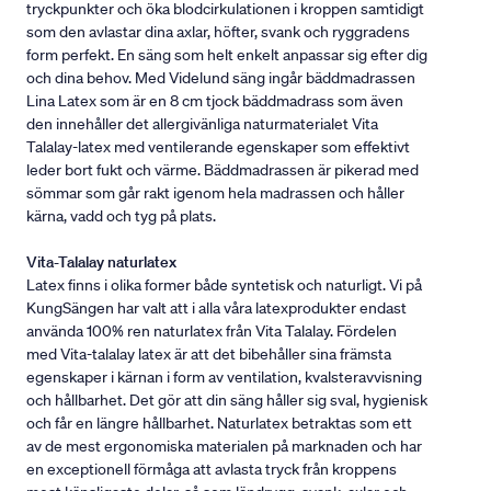
tryckpunkter och öka blodcirkulationen i kroppen samtidigt
som den avlastar dina axlar, höfter, svank och ryggradens
form perfekt. En säng som helt enkelt anpassar sig efter dig
och dina behov. Med Videlund säng ingår bäddmadrassen
Lina Latex som är en 8 cm tjock bäddmadrass som även
den innehåller det allergivänliga naturmaterialet Vita
Talalay-latex med ventilerande egenskaper som effektivt
leder bort fukt och värme. Bäddmadrassen är pikerad med
sömmar som går rakt igenom hela madrassen och håller
kärna, vadd och tyg på plats.
Vita-Talalay naturlatex
Latex finns i olika former både syntetisk och naturligt. Vi på
KungSängen har valt att i alla våra latexprodukter endast
använda 100% ren naturlatex från Vita Talalay. Fördelen
med Vita-talalay latex är att det bibehåller sina främsta
egenskaper i kärnan i form av ventilation, kvalsteravvisning
och hållbarhet. Det gör att din säng håller sig sval, hygienisk
och får en längre hållbarhet. Naturlatex betraktas som ett
av de mest ergonomiska materialen på marknaden och har
en exceptionell förmåga att avlasta tryck från kroppens