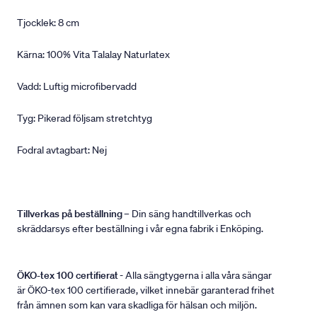
Tjocklek: 8 cm
Kärna: 100% Vita Talalay Naturlatex
Vadd: Luftig microfibervadd
Tyg: Pikerad följsam stretchtyg
Fodral avtagbart: Nej
Tillverkas på beställning
– Din säng handtillverkas och
skräddarsys efter beställning i vår egna fabrik i Enköping.
ÖKO-tex 100 certifierat
- Alla sängtygerna i alla våra sängar
är ÖKO-tex 100 certifierade, vilket innebär garanterad frihet
från ämnen som kan vara skadliga för hälsan och miljön.