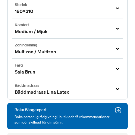
Storlek
160x210
Komfort
Medium / Mjuk
Zonindelning
Multizon / Multizon
Färg
Sala Brun
Bäddmadrass
Bäddmadrass Lina Latex
Boka Sängexpert
Boka personlig rådgivning i butik och få rekommendationer
som gör skillnad för din sömn.