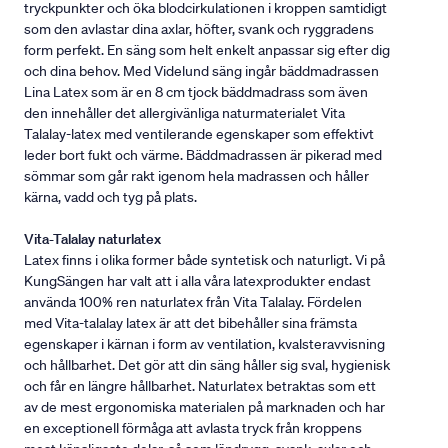
tryckpunkter och öka blodcirkulationen i kroppen samtidigt
som den avlastar dina axlar, höfter, svank och ryggradens
form perfekt. En säng som helt enkelt anpassar sig efter dig
och dina behov. Med Videlund säng ingår bäddmadrassen
Lina Latex som är en 8 cm tjock bäddmadrass som även
den innehåller det allergivänliga naturmaterialet Vita
Talalay-latex med ventilerande egenskaper som effektivt
leder bort fukt och värme. Bäddmadrassen är pikerad med
sömmar som går rakt igenom hela madrassen och håller
kärna, vadd och tyg på plats.
Vita-Talalay naturlatex
Latex finns i olika former både syntetisk och naturligt. Vi på
KungSängen har valt att i alla våra latexprodukter endast
använda 100% ren naturlatex från Vita Talalay. Fördelen
med Vita-talalay latex är att det bibehåller sina främsta
egenskaper i kärnan i form av ventilation, kvalsteravvisning
och hållbarhet. Det gör att din säng håller sig sval, hygienisk
och får en längre hållbarhet. Naturlatex betraktas som ett
av de mest ergonomiska materialen på marknaden och har
en exceptionell förmåga att avlasta tryck från kroppens