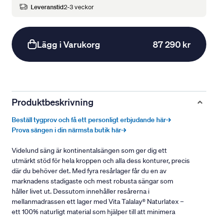
Leveranstid
2-3 veckor
Lägg i Varukorg
87 290 kr
Produktbeskrivning
Beställ tygprov och få ett personligt erbjudande här→
Prova sängen i din närmsta butik här→
Videlund säng är kontinentalsängen som ger dig ett
utmärkt stöd för hela kroppen och alla dess konturer, precis
där du behöver det. Med fyra resårlager får du en av
marknadens stadigaste och mest robusta sängar som
håller livet ut. Dessutom innehåller resårerna i
mellanmadrassen ett lager med Vita Talalay® Naturlatex –
ett 100% naturligt material som hjälper till att minimera