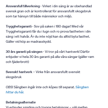
Ansvarsfull tillverkning
- Virket i din säng är av obehandlad
svensk gran och är kontrollerat för ansvarsfullt skogsbruk
som tar hänsyn till både människor och miljö.
Trygghetsgaranti
- Sov på saken i 180 dagar! Med vår
Trygghetsgaranti får du i lugn och ro prova fastheten i din
säng i ett halvår. Är du inte nöjd kan du alltid byta fasthet.
Gäller vid köp av madrasskydd.
30 års garanti på sängen
- Vi tror på vårt hantverk! Därför
erbjuder vi hela 30 års garanti på alla våra sängar (gäller ram
och fjäderbrott)
Svenskt hantverk
– Virke från ansvarsfullt svenskt
skogsbruk
OBS! Sängben ingår inte och köpes till separat.
Sängben
hittar du här.
Betalningsalternativ
Vi erbjuder smidiga och trygga betalningar – välj mellan