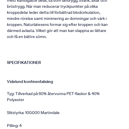
mest känsligaste delar, så som ländrygg, svank, axlar och
bröstrygg. När man reducerar tryckpunkter på olika
kroppsdelar leder detta till förbättrad blodcirkulation,
mindre rörelse samt minimering av domningar och värk i
kroppen. Naturlatexens formar sig efter kroppen och kan
därmed avlasta. Vilket gör att man kan slappna av lättare
och få en bättre sömn.
SPECIFIKATIONER
Videlund kontinentalsäng
Tyg: Tillverkad på 60% återvunna PET-flaskor & 40%
Polyester
Slitstyrka: 100.000 Martindale
Pilling: 4