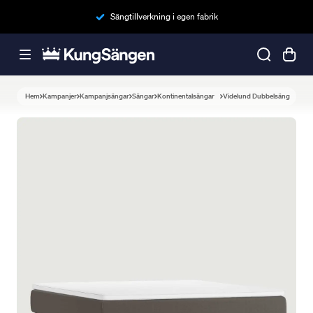
Sängtillverkning i egen fabrik
Hem
Kampanjer
Kampanjsängar
Sängar
Kontinentalsängar
Videlund Dubbelsäng