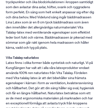
tryckpunkter och öka blodcirkulationen i kroppen samtidigt
som den avlastar dina axlar, höfter, svank och ryggradens
form perfekt. En säng som helt enkelt anpassar sig efter dig
och dina behov. Med Videlund säng ingår bäddmadrassen
Lina Latex som är en 8 cm tjock bäddmadrass som även
den innehåller det allergivänliga naturmaterialet Vita
Talalay-latex med ventilerande egenskaper som effektivt
leder bort fukt och värme. Bäddmadrassen är pikerad med
sömmar som går rakt igenom hela madrassen och håller
kärna, vadd och tyg på plats.
Vita-Talalay naturlatex
Latex finns i olika former både syntetisk och naturligt. Vi på
KungSängen har valt att i alla våra latexprodukter endast
använda 100% ren naturlatex från Vita Talalay. Fördelen
med Vita-talalay latex är att det bibehåller sina främsta
egenskaper i kärnan i form av ventilation, kvalsteravvisning
och hållbarhet. Det gör att din säng håller sig sval, hygienisk
och får en längre hållbarhet. Naturlatex betraktas som ett
av de mest ergonomiska materialen på marknaden och har
en exceptionell förmåga att avlasta tryck från kroppens