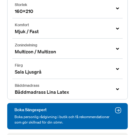
Storlek
160x210
Komfort
Mjuk / Fast
Zonindelning
Multizon / Multizon
Färg
Sala Ljusgrå
Bäddmadrass
Bäddmadrass Lina Latex
Boka Sängexpert
Boka personlig rådgivning i butik och få rekommendationer
som gör skillnad för din sömn.