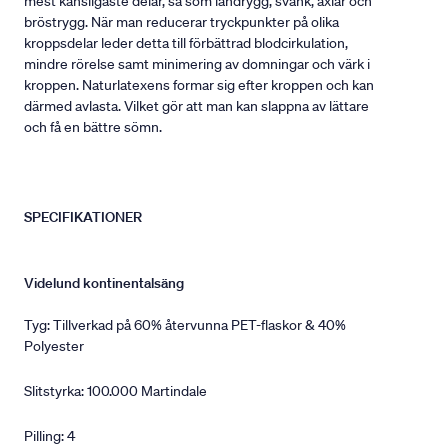
mest känsligaste delar, så som ländrygg, svank, axlar och
bröstrygg. När man reducerar tryckpunkter på olika
kroppsdelar leder detta till förbättrad blodcirkulation,
mindre rörelse samt minimering av domningar och värk i
kroppen. Naturlatexens formar sig efter kroppen och kan
därmed avlasta. Vilket gör att man kan slappna av lättare
och få en bättre sömn.
SPECIFIKATIONER
Videlund kontinentalsäng
Tyg: Tillverkad på 60% återvunna PET-flaskor & 40%
Polyester
Slitstyrka: 100.000 Martindale
Pilling: 4