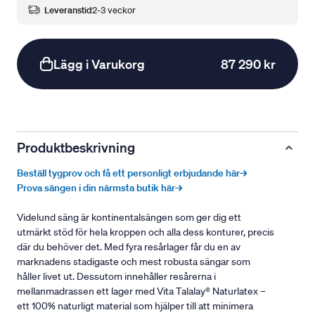
Leveranstid
2-3 veckor
Lägg i Varukorg
87 290 kr
Produktbeskrivning
Beställ tygprov och få ett personligt erbjudande här→
Prova sängen i din närmsta butik här→
Videlund säng är kontinentalsängen som ger dig ett
utmärkt stöd för hela kroppen och alla dess konturer, precis
där du behöver det. Med fyra resårlager får du en av
marknadens stadigaste och mest robusta sängar som
håller livet ut. Dessutom innehåller resårerna i
mellanmadrassen ett lager med Vita Talalay® Naturlatex –
ett 100% naturligt material som hjälper till att minimera