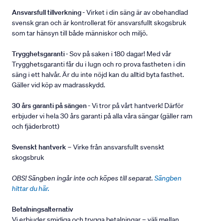
Ansvarsfull tillverkning
- Virket i din säng är av obehandlad
svensk gran och är kontrollerat för ansvarsfullt skogsbruk
som tar hänsyn till både människor och miljö.
Trygghetsgaranti
- Sov på saken i 180 dagar! Med vår
Trygghetsgaranti får du i lugn och ro prova fastheten i din
säng i ett halvår. Är du inte nöjd kan du alltid byta fasthet.
Gäller vid köp av madrasskydd.
30 års garanti på sängen
- Vi tror på vårt hantverk! Därför
erbjuder vi hela 30 års garanti på alla våra sängar (gäller ram
och fjäderbrott)
Svenskt hantverk
– Virke från ansvarsfullt svenskt
skogsbruk
OBS! Sängben ingår inte och köpes till separat.
Sängben
hittar du här.
Betalningsalternativ
Vi erbjuder smidiga och trygga betalningar – välj mellan