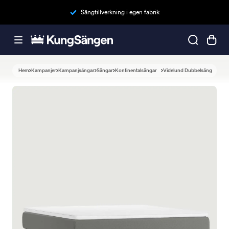
Sängtillverkning i egen fabrik
Hem
Kampanjer
Kampanjsängar
Sängar
Kontinentalsängar
Videlund Dubbelsäng