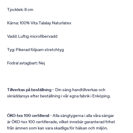
Tjocklek: 8 cm
Kärna: 100% Vita Talalay Naturlatex
Vadd: Luftig microfibervadd
Tyg: Pikerad följsam stretchtyg
Fodral avtagbart: Nej
Tillverkas på beställning
– Din säng handtillverkas och
skräddarsys efter beställning i vår egna fabrik i Enköping.
ÖKO-tex 100 certifierat
- Alla sängtygerna i alla våra sängar
är ÖKO-tex 100 certifierade, vilket innebär garanterad frihet
från ämnen som kan vara skadliga för hälsan och miljön.