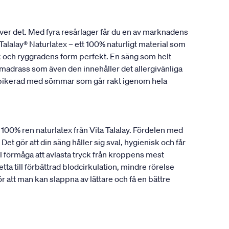
ver det. Med fyra resårlager får du en av marknadens
alalay® Naturlatex – ett 100% naturligt material som
ank och ryggradens form perfekt. En säng som helt
madrass som även den innehåller det allergivänliga
r pikerad med sömmar som går rakt igenom hela
a 100% ren naturlatex från Vita Talalay. Fördelen med
Det gör att din säng håller sig sval, hygienisk och får
 förmåga att avlasta tryck från kroppens mest
ta till förbättrad blodcirkulation, mindre rörelse
att man kan slappna av lättare och få en bättre