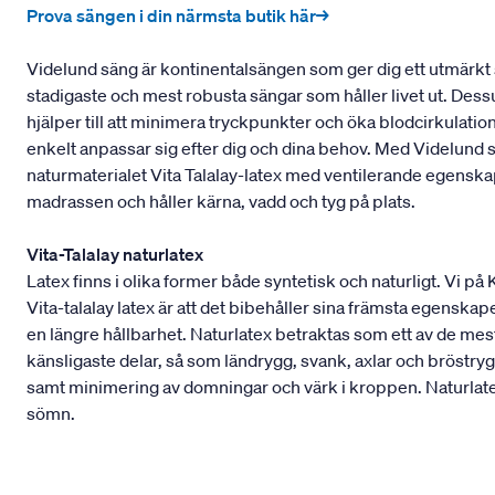
Prova sängen i din närmsta butik här→
Videlund säng är kontinentalsängen som ger dig ett utmärkt 
stadigaste och mest robusta sängar som håller livet ut. Dess
hjälper till att minimera tryckpunkter och öka blodcirkulati
enkelt anpassar sig efter dig och dina behov. Med Videlund
naturmaterialet Vita Talalay-latex med ventilerande egens
madrassen och håller kärna, vadd och tyg på plats.
Vita-Talalay naturlatex
Latex finns i olika former både syntetisk och naturligt. Vi på
Vita-talalay latex är att det bibehåller sina främsta egenskape
en längre hållbarhet. Naturlatex betraktas som ett av de m
känsligaste delar, så som ländrygg, svank, axlar och bröstryg
samt minimering av domningar och värk i kroppen. Naturlatex
sömn.