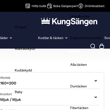
Lakan
Hitta butik
Boka Sängexpert
Drömklubben
Hotellkuddar
Örngott
läder
Kuddar & täcken
Ergonomiska kuddar
Sov
Madrasskydd
Täcken
Alla täcken
Kuddskydd
Storlek
160x200
Duntäcken
Baby
Komfort
Mjuk / Mjuk
Fibertäcken