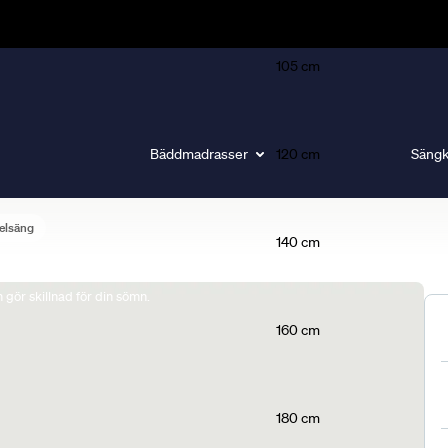
105 cm
Bäddmadrasser
120 cm
Sängk
elsäng
140 cm
gör skillnad för din sömn.
160 cm
180 cm