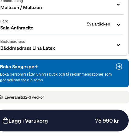
Zonindelning
Multizon / Multizon
Färg
Svala täcken
Sala Anthracite
Bäddmadrass
Bäddmadrass Lina Latex
Boka Sängexpert
Boka personlig rådgivning i butik och få rekommendationer som
gör skillnad för din sömn.
Leveranstid
2-3 veckor
Lägg i Varukorg
75 990 kr