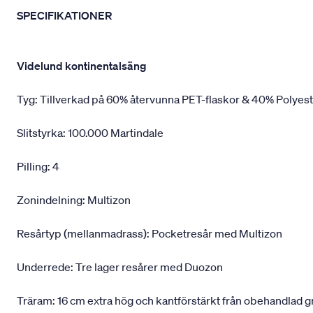
SPECIFIKATIONER
Videlund kontinentalsäng
Tyg: Tillverkad på 60% återvunna PET-flaskor & 40% Polyes
Slitstyrka: 100.000 Martindale
Pilling: 4
Zonindelning: Multizon
Resårtyp (mellanmadrass): Pocketresår med Multizon
Underrede: Tre lager resårer med Duozon
Träram: 16 cm extra hög och kantförstärkt från obehandlad 