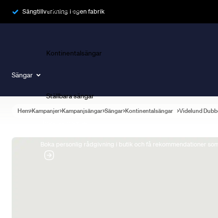
Ramsängar
Sängtillverkning i egen fabrik
Kontinentalsängar
Sängar
Ställbara sängar
Hem
Kampanjer
Kampanjsängar
Sängar
Kontinentalsängar
Videlund Dubb
Boka Sängexpert
Boka personlig rådgivning i butik och få rekommendationer som 