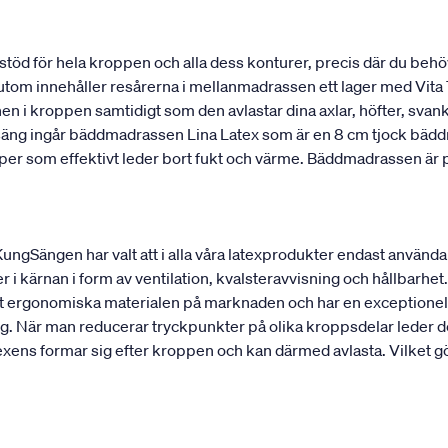
stöd för hela kroppen och alla dess konturer, precis där du behö
utom innehåller resårerna i mellanmadrassen ett lager med Vita T
onen i kroppen samtidigt som den avlastar dina axlar, höfter, sv
 säng ingår bäddmadrassen Lina Latex som är en 8 cm tjock bädd
kaper som effektivt leder bort fukt och värme. Bäddmadrassen ä
 KungSängen har valt att i alla våra latexprodukter endast använd
r i kärnan i form av ventilation, kvalsteravvisning och hållbarhet. 
est ergonomiska materialen på marknaden och har en exceptionell
g. När man reducerar tryckpunkter på olika kroppsdelar leder det
ens formar sig efter kroppen och kan därmed avlasta. Vilket gör 