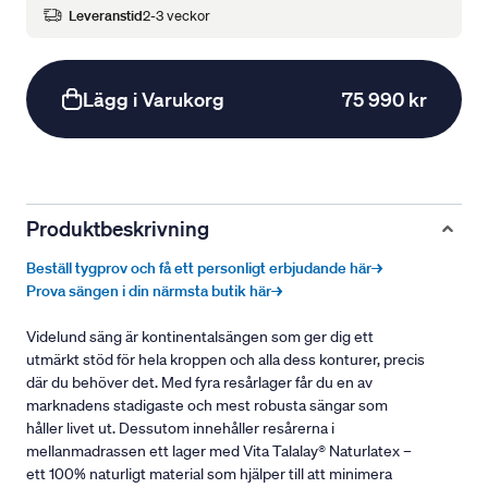
Leveranstid
2-3 veckor
Lägg i Varukorg
75 990 kr
Produktbeskrivning
Beställ tygprov och få ett personligt erbjudande här→
Prova sängen i din närmsta butik här→
Videlund säng är kontinentalsängen som ger dig ett
utmärkt stöd för hela kroppen och alla dess konturer, precis
där du behöver det. Med fyra resårlager får du en av
marknadens stadigaste och mest robusta sängar som
håller livet ut. Dessutom innehåller resårerna i
mellanmadrassen ett lager med Vita Talalay® Naturlatex –
ett 100% naturligt material som hjälper till att minimera