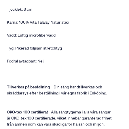
Tjocklek: 8 cm
Kärna: 100% Vita Talalay Naturlatex
Vadd: Luftig microfibervadd
Tyg: Pikerad följsam stretchtyg
Fodral avtagbart: Nej
Tillverkas på beställning
– Din säng handtillverkas och
skräddarsys efter beställning i vår egna fabrik i Enköping.
ÖKO-tex 100 certifierat
- Alla sängtygerna i alla våra sängar
är ÖKO-tex 100 certifierade, vilket innebär garanterad frihet
från ämnen som kan vara skadliga för hälsan och miljön.