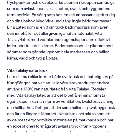
tryckpunkter och öka blodcirkulationen i kroppen samtidigt
som den avlastar dina axlar, höfter, svank och ryggradens
form perfekt. En säng som helt enkelt anpassar sig efter dig
och dina behov. Med Videlund säng ingår bäddmadrassen
Lina Latex som är en 8 cm tjock bäddmadrass som även
den innehåller det allergivänliga naturmaterialet Vita
Talalay-latex med ventilerande egenskaper som effektivt
leder bort fukt och värme. Bäddmadrassen är pikerad med
sömmar som går rakt igenom hela madrassen och håller
kärna, vadd och tyg på plats.
Vita-Talalay naturlatex
Latex finns i olika former både syntetisk och naturligt. Vi på
KungSängen har valt att i alla våra latexprodukter endast
använda 100% ren naturlatex från Vita Talalay. Fördelen
med Vita-talalay latex är att det bibehåller sina främsta
egenskaper i kärnan i form av ventilation, kvalsteravvisning
och hållbarhet. Det gör att din säng håller sig sval, hygienisk
och får en längre hållbarhet. Naturlatex betraktas som ett
av de mest ergonomiska materialen på marknaden och har
en exceptionell förmåga att avlasta tryck från kroppens