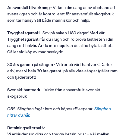
Ansvarsfull tillverkning
- Virket i din säng är av obehandlad
svensk gran och är kontrollerat för ansvarsfullt skogsbruk
som tar hänsyn till både människor och miljö.
Trygghetsgaranti
- Sov på saken i 180 dagar! Med vår
Trygghetsgaranti får du i lugn och ro prova fastheten i din
säng i ett halvår. Är du inte nöjd kan du alltid byta fasthet.
Gäller vid köp av madrasskydd.
30 års garanti på sängen
- Vi tror på vårt hantverk! Därför
erbjuder vi hela 30 års garanti på alla våra sängar (gäller ram
och fjäderbrott)
Svenskt hantverk
– Virke från ansvarsfullt svenskt
skogsbruk
OBS! Sängben ingår inte och köpes till separat.
Sängben
hittar du här.
Betalningsalternativ
Vi erbjuder smidiga och trygga betalningar – välj mellan