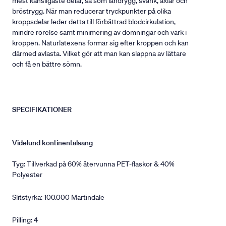
mest känsligaste delar, så som ländrygg, svank, axlar och
bröstrygg. När man reducerar tryckpunkter på olika
kroppsdelar leder detta till förbättrad blodcirkulation,
mindre rörelse samt minimering av domningar och värk i
kroppen. Naturlatexens formar sig efter kroppen och kan
därmed avlasta. Vilket gör att man kan slappna av lättare
och få en bättre sömn.
SPECIFIKATIONER
Videlund kontinentalsäng
Tyg: Tillverkad på 60% återvunna PET-flaskor & 40%
Polyester
Slitstyrka: 100.000 Martindale
Pilling: 4