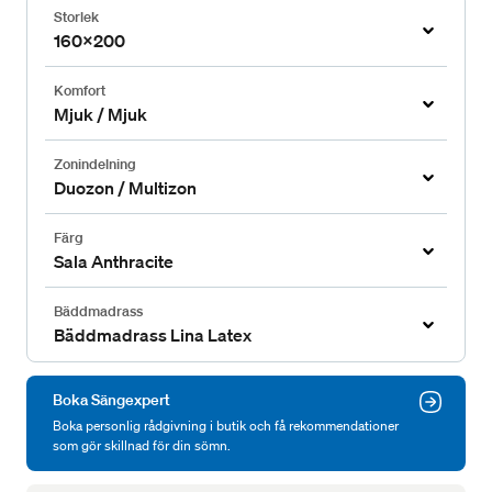
Storlek
160x200
Komfort
Mjuk / Mjuk
Zonindelning
Duozon / Multizon
Färg
Sala Anthracite
Bäddmadrass
Bäddmadrass Lina Latex
Boka Sängexpert
Boka personlig rådgivning i butik och få rekommendationer
som gör skillnad för din sömn.