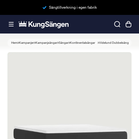
Sängtillverkning i egen fabrik
Hem
Kampanjer
Kampanjsängar
Sängar
Kontinentalsängar
Videlund Dubbelsäng