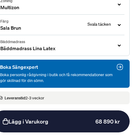
Zoning
Multizon
Färg
Svala täcken
Sala Brun
Bäddmadrass
Bäddmadrass Lina Latex
Boka Sängexpert
Boka personlig rådgivning i butik och få rekommendationer som
gör skillnad för din sömn.
Leveranstid
2-3 veckor
Lägg i Varukorg
68 890 kr