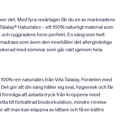
ver det. Med fyra resårlager får du en av marknadens
alalay® Naturlatex – ett 100% naturligt material som
ank och ryggradens form perfekt. En säng som helt
madrass som även den innehåller det allergivänliga
r pikerad med sömmar som går rakt igenom hela
a 100% ren naturlatex från Vita Talalay. Fördelen med
Det gör att din säng håller sig sval, hygienisk och får
 förmåga att avlasta tryck från kroppens mest
ta till förbättrad blodcirkulation, mindre rörelse
att man kan slappna av lättare och få en bättre