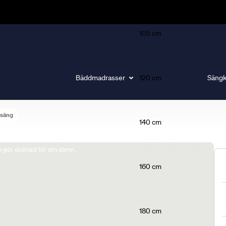
105 cm
Bäddmadrasser
120 cm
Sängk
lsäng
140 cm
gör skillnad för din sömn.
160 cm
180 cm