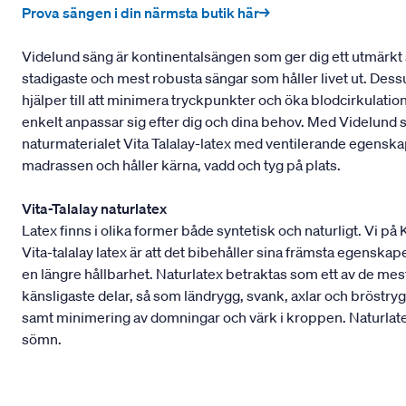
Prova sängen i din närmsta butik här→
Videlund säng är kontinentalsängen som ger dig ett utmärkt 
stadigaste och mest robusta sängar som håller livet ut. Dess
hjälper till att minimera tryckpunkter och öka blodcirkulati
enkelt anpassar sig efter dig och dina behov. Med Videlund
naturmaterialet Vita Talalay-latex med ventilerande egens
madrassen och håller kärna, vadd och tyg på plats.
Vita-Talalay naturlatex
Latex finns i olika former både syntetisk och naturligt. Vi på
Vita-talalay latex är att det bibehåller sina främsta egenskape
en längre hållbarhet. Naturlatex betraktas som ett av de m
känsligaste delar, så som ländrygg, svank, axlar och bröstryg
samt minimering av domningar och värk i kroppen. Naturlatex
sömn.