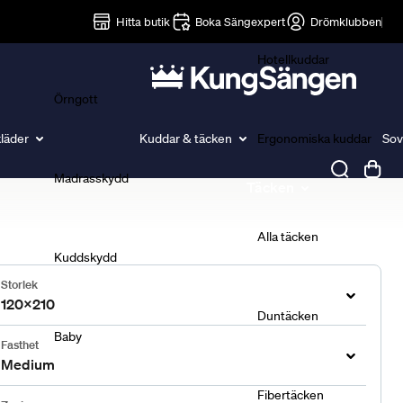
Lakan
Hitta butik
Boka Sängexpert
Drömklubben
Hotellkuddar
Örngott
läder
Kuddar & täcken
Ergonomiska kuddar
Sov
Madrasskydd
Täcken
Alla täcken
Kuddskydd
Storlek
120x210
Duntäcken
Baby
Fasthet
Medium
Fibertäcken