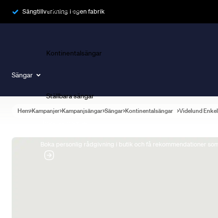
Ramsängar
Sängtillverkning i egen fabrik
Kontinentalsängar
Sängar
Ställbara sängar
Hem
Kampanjer
Kampanjsängar
Sängar
Kontinentalsängar
Videlund Enke
Boka Sängexpert
Boka personlig rådgivning i butik och få rekommendationer som 