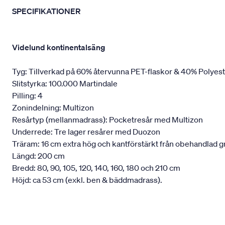
SPECIFIKATIONER
Videlund kontinentalsäng
Tyg: Tillverkad på 60% återvunna PET-flaskor & 40% Polyes
Slitstyrka: 100.000 Martindale
Pilling: 4
Zonindelning: Multizon
Resårtyp (mellanmadrass): Pocketresår med Multizon
Underrede: Tre lager resårer med Duozon
Träram: 16 cm extra hög och kantförstärkt från obehandlad g
Längd: 200 cm
Bredd: 80, 90, 105, 120, 140, 160, 180 och 210 cm
Höjd: ca 53 cm (exkl. ben & bäddmadrass).