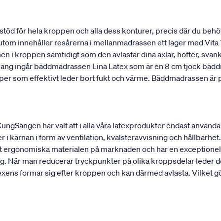
stöd för hela kroppen och alla dess konturer, precis där du behö
utom innehåller resårerna i mellanmadrassen ett lager med Vita T
onen i kroppen samtidigt som den avlastar dina axlar, höfter, sv
 säng ingår bäddmadrassen Lina Latex som är en 8 cm tjock bädd
kaper som effektivt leder bort fukt och värme. Bäddmadrassen ä
 KungSängen har valt att i alla våra latexprodukter endast använd
r i kärnan i form av ventilation, kvalsteravvisning och hållbarhet. 
est ergonomiska materialen på marknaden och har en exceptionell
g. När man reducerar tryckpunkter på olika kroppsdelar leder det
ens formar sig efter kroppen och kan därmed avlasta. Vilket gör 