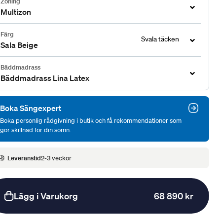
Zoning
Multizon
Färg
Svala täcken
Sala Beige
Bäddmadrass
Bäddmadrass Lina Latex
Boka Sängexpert
Boka personlig rådgivning i butik och få rekommendationer som
gör skillnad för din sömn.
Leveranstid
2-3 veckor
Lägg i Varukorg
68 890 kr