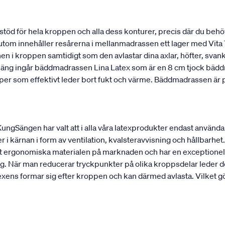
stöd för hela kroppen och alla dess konturer, precis där du behö
utom innehåller resårerna i mellanmadrassen ett lager med Vita T
onen i kroppen samtidigt som den avlastar dina axlar, höfter, sv
 säng ingår bäddmadrassen Lina Latex som är en 8 cm tjock bädd
kaper som effektivt leder bort fukt och värme. Bäddmadrassen ä
 KungSängen har valt att i alla våra latexprodukter endast använd
r i kärnan i form av ventilation, kvalsteravvisning och hållbarhet. 
est ergonomiska materialen på marknaden och har en exceptionell
g. När man reducerar tryckpunkter på olika kroppsdelar leder det
ens formar sig efter kroppen och kan därmed avlasta. Vilket gör 