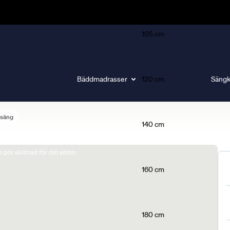
105 cm
Bäddmadrasser
120 cm
Sängk
lsäng
140 cm
gör skillnad för din sömn.
160 cm
180 cm