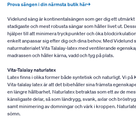
Prova sängen i din närmsta butik här→
Videlund säng är kontinentalsängen som ger dig ett utmärkt 
stadigaste och mest robusta sängar som håller livet ut. Dess
hjälper till att minimera tryckpunkter och öka blodcirkulati
enkelt anpassar sig efter dig och dina behov. Med Videlund
naturmaterialet Vita Talalay-latex med ventilerande egens
madrassen och håller kärna, vadd och tyg på plats.
Vita-Talalay naturlatex
Latex finns i olika former både syntetisk och naturligt. Vi på
Vita-talalay latex är att det bibehåller sina främsta egenskape
en längre hållbarhet. Naturlatex betraktas som ett av de m
känsligaste delar, så som ländrygg, svank, axlar och bröstryg
samt minimering av domningar och värk i kroppen. Naturlatex
sömn.