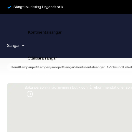
Ramsängar
Sängtillverkning i egen fabrik
Kontinentalsängar
Sängar
Ställbara sängar
Hem
Kampanjer
Kampanjsängar
Sängar
Kontinentalsängar
Videlund Enke
Boka Sängexpert
Boka personlig rådgivning i butik och få rekommendationer som 