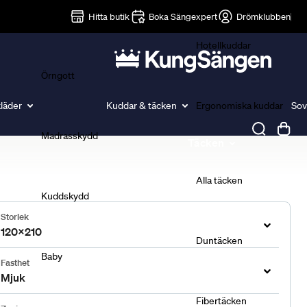
Lakan
Hitta butik
Boka Sängexpert
Drömklubben
Hotellkuddar
Örngott
läder
Kuddar & täcken
Ergonomiska kuddar
Sov
Madrasskydd
Täcken
Alla täcken
Kuddskydd
Storlek
120x210
Duntäcken
Baby
Fasthet
Mjuk
Fibertäcken