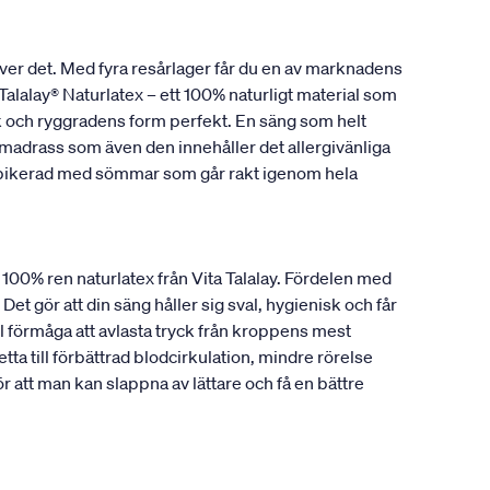
ver det. Med fyra resårlager får du en av marknadens
alalay® Naturlatex – ett 100% naturligt material som
ank och ryggradens form perfekt. En säng som helt
madrass som även den innehåller det allergivänliga
r pikerad med sömmar som går rakt igenom hela
a 100% ren naturlatex från Vita Talalay. Fördelen med
Det gör att din säng håller sig sval, hygienisk och får
 förmåga att avlasta tryck från kroppens mest
ta till förbättrad blodcirkulation, mindre rörelse
att man kan slappna av lättare och få en bättre