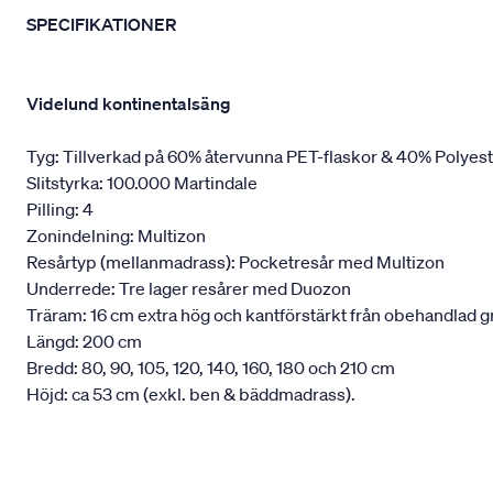
SPECIFIKATIONER
Videlund kontinentalsäng
Tyg: Tillverkad på 60% återvunna PET-flaskor & 40% Polyes
Slitstyrka: 100.000 Martindale
Pilling: 4
Zonindelning: Multizon
Resårtyp (mellanmadrass): Pocketresår med Multizon
Underrede: Tre lager resårer med Duozon
Träram: 16 cm extra hög och kantförstärkt från obehandlad g
Längd: 200 cm
Bredd: 80, 90, 105, 120, 140, 160, 180 och 210 cm
Höjd: ca 53 cm (exkl. ben & bäddmadrass).