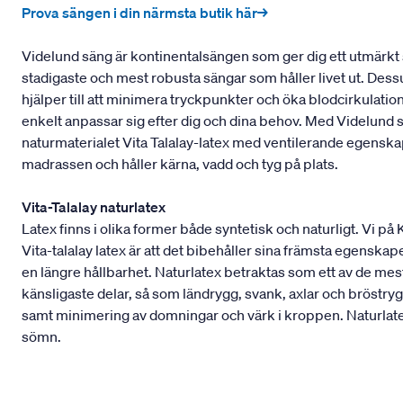
Prova sängen i din närmsta butik här→
Videlund säng är kontinentalsängen som ger dig ett utmärkt 
stadigaste och mest robusta sängar som håller livet ut. Dess
hjälper till att minimera tryckpunkter och öka blodcirkulati
enkelt anpassar sig efter dig och dina behov. Med Videlund
naturmaterialet Vita Talalay-latex med ventilerande egens
madrassen och håller kärna, vadd och tyg på plats.
Vita-Talalay naturlatex
Latex finns i olika former både syntetisk och naturligt. Vi på
Vita-talalay latex är att det bibehåller sina främsta egenskape
en längre hållbarhet. Naturlatex betraktas som ett av de m
känsligaste delar, så som ländrygg, svank, axlar och bröstryg
samt minimering av domningar och värk i kroppen. Naturlatex
sömn.