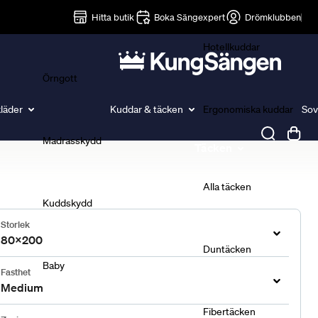
Lakan
Hitta butik
Boka Sängexpert
Drömklubben
Hotellkuddar
Örngott
läder
Kuddar & täcken
Ergonomiska kuddar
Sov
Madrasskydd
Täcken
Alla täcken
Kuddskydd
Storlek
80x200
Duntäcken
Baby
Fasthet
Medium
Fibertäcken