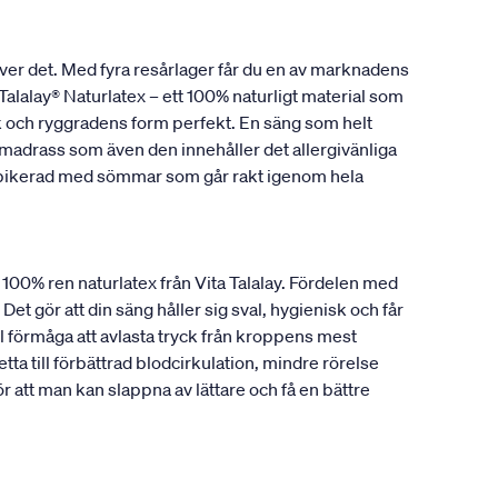
ver det. Med fyra resårlager får du en av marknadens
alalay® Naturlatex – ett 100% naturligt material som
ank och ryggradens form perfekt. En säng som helt
madrass som även den innehåller det allergivänliga
r pikerad med sömmar som går rakt igenom hela
a 100% ren naturlatex från Vita Talalay. Fördelen med
Det gör att din säng håller sig sval, hygienisk och får
 förmåga att avlasta tryck från kroppens mest
ta till förbättrad blodcirkulation, mindre rörelse
att man kan slappna av lättare och få en bättre