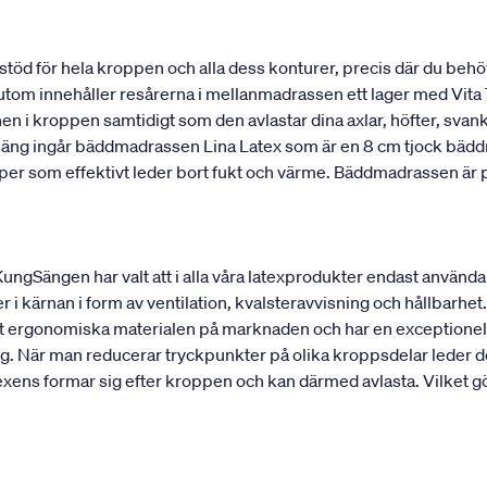
stöd för hela kroppen och alla dess konturer, precis där du behö
utom innehåller resårerna i mellanmadrassen ett lager med Vita T
onen i kroppen samtidigt som den avlastar dina axlar, höfter, sv
 säng ingår bäddmadrassen Lina Latex som är en 8 cm tjock bädd
kaper som effektivt leder bort fukt och värme. Bäddmadrassen ä
 KungSängen har valt att i alla våra latexprodukter endast använd
r i kärnan i form av ventilation, kvalsteravvisning och hållbarhet. 
est ergonomiska materialen på marknaden och har en exceptionell
g. När man reducerar tryckpunkter på olika kroppsdelar leder det
ens formar sig efter kroppen och kan därmed avlasta. Vilket gör 