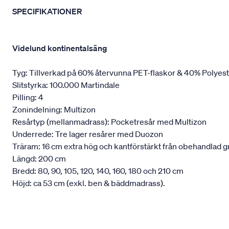
SPECIFIKATIONER
Videlund kontinentalsäng
Tyg: Tillverkad på 60% återvunna PET-flaskor & 40% Polyes
Slitstyrka: 100.000 Martindale
Pilling: 4
Zonindelning: Multizon
Resårtyp (mellanmadrass): Pocketresår med Multizon
Underrede: Tre lager resårer med Duozon
Träram: 16 cm extra hög och kantförstärkt från obehandlad g
Längd: 200 cm
Bredd: 80, 90, 105, 120, 140, 160, 180 och 210 cm
Höjd: ca 53 cm (exkl. ben & bäddmadrass).