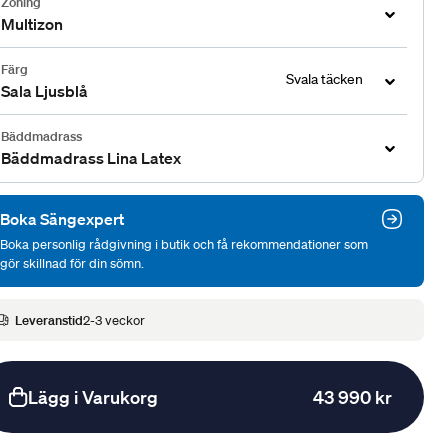
Zoning
Multizon
Färg
Svala täcken
Sala Ljusblå
Bäddmadrass
Bäddmadrass Lina Latex
Boka Sängexpert
Boka personlig rådgivning i butik och få rekommendationer som
gör skillnad för din sömn.
Leveranstid
2-3 veckor
Lägg i Varukorg
43 990 kr