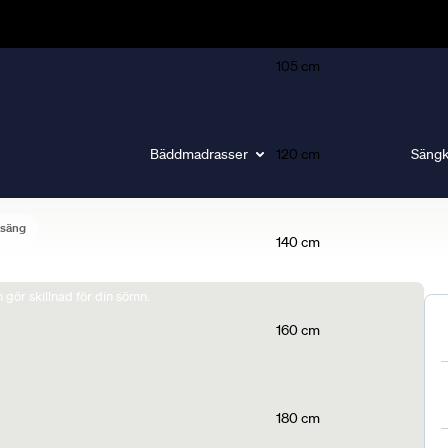
105 cm
Bäddmadrasser
120 cm
Sängk
lsäng
140 cm
gör skillnad för din sömn.
160 cm
180 cm