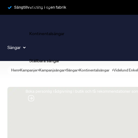
Ramsängar
Sängtillverkning i egen fabrik
Kontinentalsängar
Sängar
Ställbara sängar
Hem
Kampanjer
Kampanjsängar
Sängar
Kontinentalsängar
Videlund Enke
Boka Sängexpert
Boka personlig rådgivning i butik och få rekommendationer som 