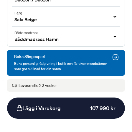
Färg
Sala Beige
Bäddmadrass
Bäddmadrass Hamn
Boka Sängexpert
Boka personlig rådgivning i butik och få rekommendationer
som gör skillnad för din sömn.
Leveranstid
2-3 veckor
Lägg i Varukorg
107 990 kr