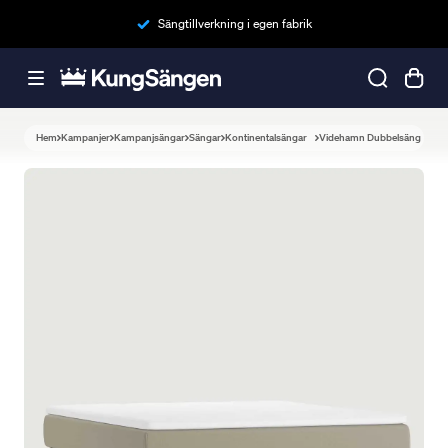
Sängtillverkning i egen fabrik
Hem
Kampanjer
Kampanjsängar
Sängar
Kontinentalsängar
Videhamn Dubbelsäng