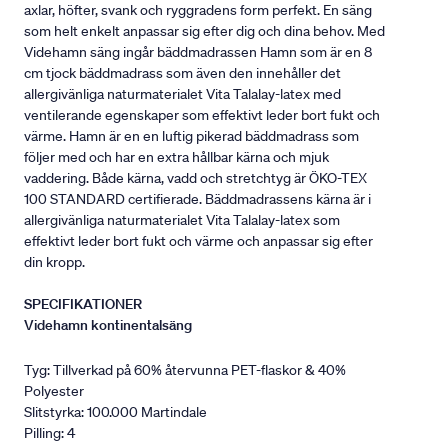
axlar, höfter, svank och ryggradens form perfekt. En säng
som helt enkelt anpassar sig efter dig och dina behov. Med
Videhamn säng ingår bäddmadrassen Hamn som är en 8
cm tjock bäddmadrass som även den innehåller det
allergivänliga naturmaterialet Vita Talalay-latex med
ventilerande egenskaper som effektivt leder bort fukt och
värme. Hamn är en en luftig pikerad bäddmadrass som
följer med och har en extra hållbar kärna och mjuk
vaddering. Både kärna, vadd och stretchtyg är ÖKO-TEX
100 STANDARD certifierade. Bäddmadrassens kärna är i
allergivänliga naturmaterialet Vita Talalay-latex som
effektivt leder bort fukt och värme och anpassar sig efter
din kropp.
SPECIFIKATIONER
Videhamn kontinentalsäng
Tyg: Tillverkad på 60% återvunna PET-flaskor & 40%
Polyester
Slitstyrka: 100.000 Martindale
Pilling: 4