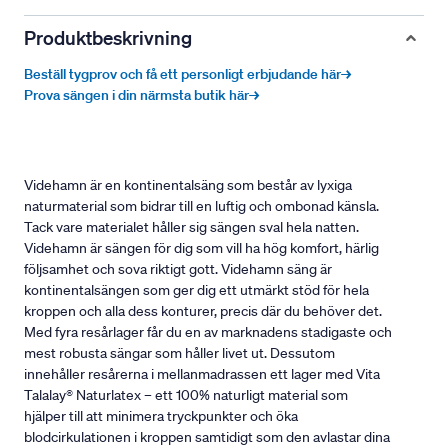
Produktbeskrivning
Beställ tygprov och få ett personligt erbjudande här→
Prova sängen i din närmsta butik här→
Videhamn är en kontinentalsäng som består av lyxiga
naturmaterial som bidrar till en luftig och ombonad känsla.
Tack vare materialet håller sig sängen sval hela natten.
Videhamn är sängen för dig som vill ha hög komfort, härlig
följsamhet och sova riktigt gott. Videhamn säng är
kontinentalsängen som ger dig ett utmärkt stöd för hela
kroppen och alla dess konturer, precis där du behöver det.
Med fyra resårlager får du en av marknadens stadigaste och
mest robusta sängar som håller livet ut. Dessutom
innehåller resårerna i mellanmadrassen ett lager med Vita
Talalay® Naturlatex – ett 100% naturligt material som
hjälper till att minimera tryckpunkter och öka
blodcirkulationen i kroppen samtidigt som den avlastar dina