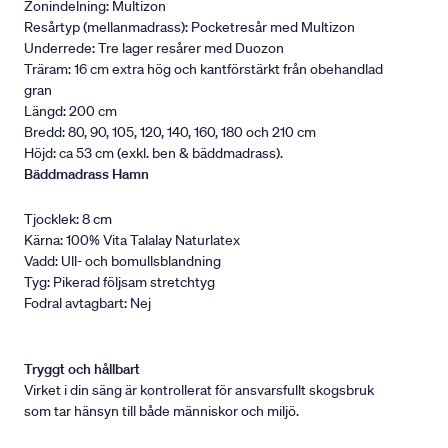
Zonindelning: Multizon
Resårtyp (mellanmadrass): Pocketresår med Multizon
Underrede: Tre lager resårer med Duozon
Träram: 16 cm extra hög och kantförstärkt från obehandlad
gran
Längd: 200 cm
Bredd: 80, 90, 105, 120, 140, 160, 180 och 210 cm
Höjd: ca 53 cm (exkl. ben & bäddmadrass).
Bäddmadrass Hamn
Tjocklek: 8 cm
Kärna: 100% Vita Talalay Naturlatex
Vadd: Ull- och bomullsblandning
Tyg: Pikerad följsam stretchtyg
Fodral avtagbart: Nej
Tryggt och hållbart
Virket i din säng är kontrollerat för ansvarsfullt skogsbruk
som tar hänsyn till både människor och miljö.