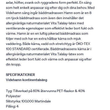
axlar, höfter, svank och ryggradens form perfekt. En säng
som helt enkelt anpassar sig efter dig och dina behov. Med
Videhamn säng ingår bäddmadrassen Hamn som är en 8
cm tjock bäddmadrass som även den innehåller det
allergivänliga naturmaterialet Vita Talalay-latex med
ventilerande egenskaper som effektivt leder bort fukt och
värme. Hamn är en en luftig pikerad bäddmadrass som
följer med och har en extra hållbar kärna och mjuk
vaddering. Både kärna, vadd och stretchtyg är ÖKO-TEX
100 STANDARD certifierade. Bäddmadrassens kärna är i
allergivänliga naturmaterialet Vita Talalay-latex som
effektivt leder bort fukt och värme och anpassar sig efter
din kropp.
SPECIFIKATIONER
Videhamn kontinentalsäng
Tyg: Tillverkad på 60% återvunna PET-flaskor & 40%
Polyester
Slitstyrka: 100.000 Martindale
Pilling: 4