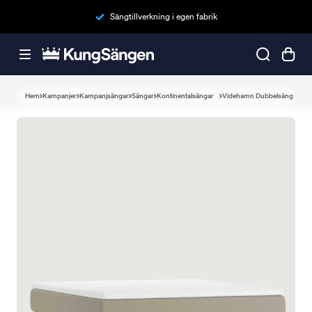
Sängtillverkning i egen fabrik
Hem
Kampanjer
Kampanjsängar
Sängar
Kontinentalsängar
Videhamn Dubbelsäng