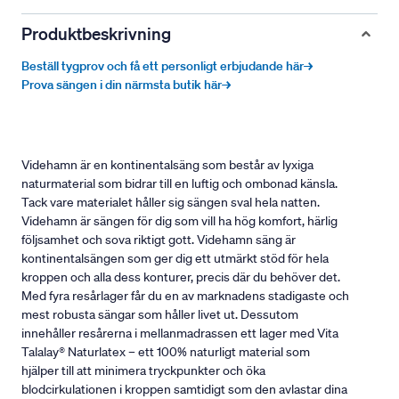
Produktbeskrivning
Beställ tygprov och få ett personligt erbjudande här→
Prova sängen i din närmsta butik här→
Videhamn är en kontinentalsäng som består av lyxiga
naturmaterial som bidrar till en luftig och ombonad känsla.
Tack vare materialet håller sig sängen sval hela natten.
Videhamn är sängen för dig som vill ha hög komfort, härlig
följsamhet och sova riktigt gott. Videhamn säng är
kontinentalsängen som ger dig ett utmärkt stöd för hela
kroppen och alla dess konturer, precis där du behöver det.
Med fyra resårlager får du en av marknadens stadigaste och
mest robusta sängar som håller livet ut. Dessutom
innehåller resårerna i mellanmadrassen ett lager med Vita
Talalay® Naturlatex – ett 100% naturligt material som
hjälper till att minimera tryckpunkter och öka
blodcirkulationen i kroppen samtidigt som den avlastar dina