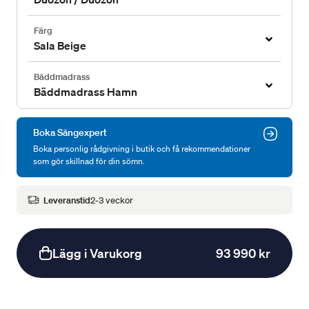
Färg
Sala Beige
Bäddmadrass
Bäddmadrass Hamn
Boka Sängexpert
Boka personlig rådgivning i butik och få rekommendationer
som gör skillnad för din sömn.
Leveranstid
2-3 veckor
Lägg i Varukorg
93 990 kr