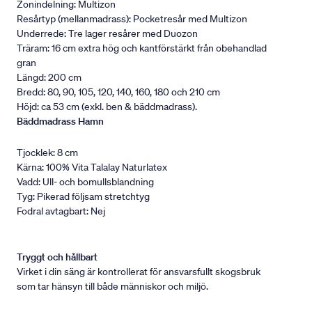
Zonindelning: Multizon
Resårtyp (mellanmadrass): Pocketresår med Multizon
Underrede: Tre lager resårer med Duozon
Träram: 16 cm extra hög och kantförstärkt från obehandlad
gran
Längd: 200 cm
Bredd: 80, 90, 105, 120, 140, 160, 180 och 210 cm
Höjd: ca 53 cm (exkl. ben & bäddmadrass).
Bäddmadrass Hamn
Tjocklek: 8 cm
Kärna: 100% Vita Talalay Naturlatex
Vadd: Ull- och bomullsblandning
Tyg: Pikerad följsam stretchtyg
Fodral avtagbart: Nej
Tryggt och hållbart
Virket i din säng är kontrollerat för ansvarsfullt skogsbruk
som tar hänsyn till både människor och miljö.