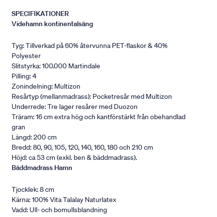
SPECIFIKATIONER
Videhamn kontinentalsäng
Tyg: Tillverkad på 60% återvunna PET-flaskor & 40%
Polyester
Slitstyrka: 100.000 Martindale
Pilling: 4
Zonindelning: Multizon
Resårtyp (mellanmadrass): Pocketresår med Multizon
Underrede: Tre lager resårer med Duozon
Träram: 16 cm extra hög och kantförstärkt från obehandlad
gran
Längd: 200 cm
Bredd: 80, 90, 105, 120, 140, 160, 180 och 210 cm
Höjd: ca 53 cm (exkl. ben & bäddmadrass).
Bäddmadrass Hamn
Tjocklek: 8 cm
Kärna: 100% Vita Talalay Naturlatex
Vadd: Ull- och bomullsblandning