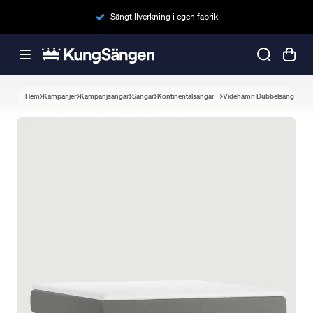
Sängtillverkning i egen fabrik
Hem
Kampanjer
Kampanjsängar
Sängar
Kontinentalsängar
Videhamn Dubbelsäng