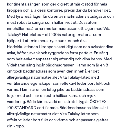
kontinentalsängen som ger dig ett utmärkt stöd för hela
kroppen och alla dess konturer, precis där du behöver det.
Med fyra resårlager får du en av marknadens stadigaste och
mest robusta sängar som håller livet ut. Dessutom
innehåller resårerna i mellanmadrassen ett lager med Vita
Talalay® Naturlatex – ett 100% naturligt material som
hjälper till att minimera tryckpunkter och öka
blodcirkulationen i kroppen samtidigt som den avlastar dina
axlar, höfter, svank och ryggradens form perfekt. En säng
som helt enkelt anpassar sig efter dig och dina behov. Med
Videhamn säng ingår bäddmadrassen Hamn som är en 8
cm tjock bäddmadrass som även den innehåller det
allergivänliga naturmaterialet Vita Talalay-latex med
ventilerande egenskaper som effektivt leder bort fukt och
värme. Hamn är en en luftig pikerad bäddmadrass som
följer med och har en extra hållbar kärna och mjuk
vaddering. Både kärna, vadd och stretchtyg är ÖKO-TEX
100 STANDARD certifierade. Bäddmadrassens kärna är i
allergivänliga naturmaterialet Vita Talalay-latex som
effektivt leder bort fukt och värme och anpassar sig efter
din kropp.