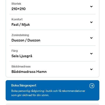
Storlek
210x210
Komfort
Fast / Mjuk
Zonindelning
Duozon / Duozon
Färg
Sala Ljusgrå
Bäddmadrass
Bäddmadrass Hamn
Boka Sängexpert
Boka personlig rådgivning i butik och få rekommendationer
som gör skillnad för din sömn.