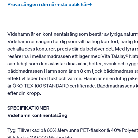
Prova sängen i din närmsta butik här→
Videhamn är en kontinentalsäng som består av lyxiga naturmat
Videhamn är sängen för dig som vill ha hög komfort, härlig f
och alla dess konturer, precis där du behöver det. Med fyra 
resårerna i mellanmadrassen ett lager med Vita Talalay® Natu
samtidigt som den avlastar dina axlar, höfter, svank och ry
bäddmadrassen Hamn som är en 8 cm tjock bäddmadrass som ä
effektivt leder bort fukt och värme. Hamn är en en luftig p
är ÖKO-TEX 100 STANDARD certifierade. Bäddmadrassens kärna 
efter din kropp.
SPECIFIKATIONER
Videhamn kontinentalsäng
Tyg: Tillverkad på 60% återvunna PET-flaskor & 40% Polyes
Slitstyrka: 100.000 Martindale