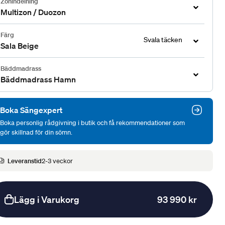
Zonindelning
Multizon / Duozon
Färg
Svala täcken
Sala Beige
Bäddmadrass
Bäddmadrass Hamn
Boka Sängexpert
Boka personlig rådgivning i butik och få rekommendationer som
gör skillnad för din sömn.
Leveranstid
2-3 veckor
Lägg i Varukorg
93 990 kr