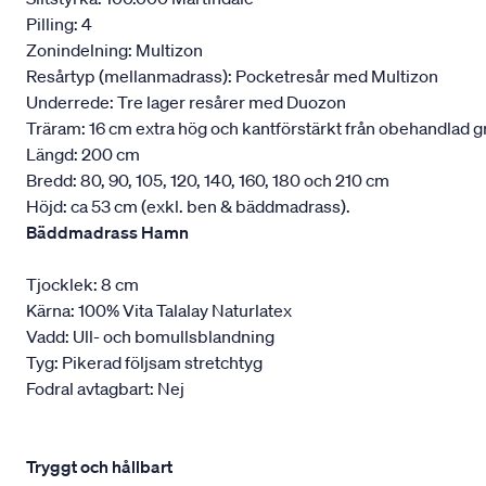
Pilling: 4
Zonindelning: Multizon
Resårtyp (mellanmadrass): Pocketresår med Multizon
Underrede: Tre lager resårer med Duozon
Träram: 16 cm extra hög och kantförstärkt från obehandlad g
Längd: 200 cm
Bredd: 80, 90, 105, 120, 140, 160, 180 och 210 cm
Höjd: ca 53 cm (exkl. ben & bäddmadrass).
Bäddmadrass Hamn
Tjocklek: 8 cm
Kärna: 100% Vita Talalay Naturlatex
Vadd: Ull- och bomullsblandning
Tyg: Pikerad följsam stretchtyg
Fodral avtagbart: Nej
Tryggt och hållbart