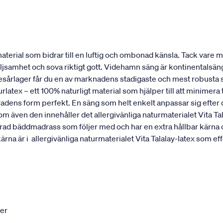
erial som bidrar till en luftig och ombonad känsla. Tack vare mat
öljsamhet och sova riktigt gott. Videhamn säng är kontinentalsä
resårlager får du en av marknadens stadigaste och mest robusta 
rlatex – ett 100% naturligt material som hjälper till att minimer
ggradens form perfekt. En säng som helt enkelt anpassar sig efte
ven den innehåller det allergivänliga naturmaterialet Vita T
ikerad bäddmadrass som följer med och har en extra hållbar kärna
är i allergivänliga naturmaterialet Vita Talalay-latex som effe
ter