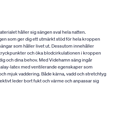
erialet håller sig sängen sval hela natten.
ngen som ger dig ett utmärkt stöd för hela kroppen
sängar som håller livet ut. Dessutom innehåller
a tryckpunkter och öka blodcirkulationen i kroppen
r dig och dina behov. Med Videhamn säng ingår
alalay-latex med ventilerande egenskaper som
 och mjuk vaddering. Både kärna, vadd och stretchtyg
ktivt leder bort fukt och värme och anpassar sig