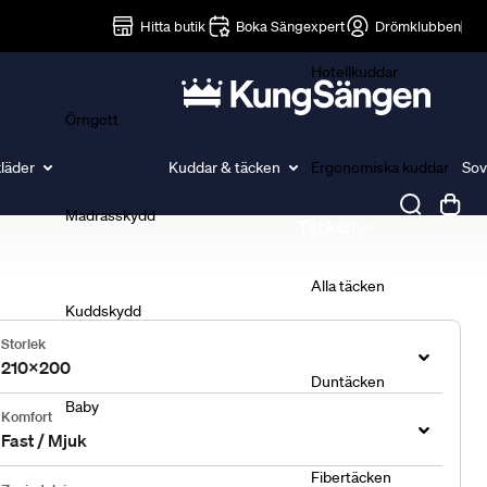
Lakan
Hitta butik
Boka Sängexpert
Drömklubben
Hotellkuddar
Örngott
läder
Kuddar & täcken
Ergonomiska kuddar
Sov
Madrasskydd
Täcken
Alla täcken
Kuddskydd
Storlek
210x200
Duntäcken
Baby
Komfort
Fast / Mjuk
Fibertäcken