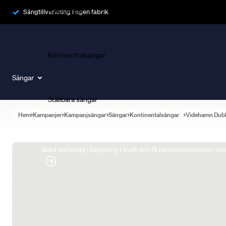
Ramsängar
Sängtillverkning i egen fabrik
Kontinentalsängar
Sängar
Ställbara sängar
Hem
Kampanjer
Kampanjsängar
Sängar
Kontinentalsängar
Videhamn Dub
Boka Sängexpert
Boka personlig rådgivning i butik och få rekommendationer som 