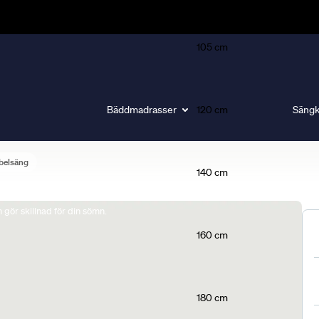
105 cm
Bäddmadrasser
120 cm
Sängk
belsäng
140 cm
gör skillnad för din sömn.
160 cm
180 cm