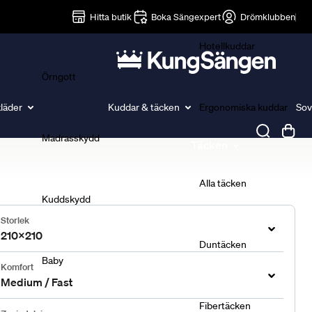
Lakan
Hitta butik
Boka Sängexpert
Drömklubben
Hotellkuddar
Örngott
läder
Kuddar & täcken
Ergonomiska kuddar
Sov
Madrasskydd
Täcken
Alla täcken
Kuddskydd
Storlek
210x210
Duntäcken
Baby
Komfort
Medium / Fast
Fibertäcken