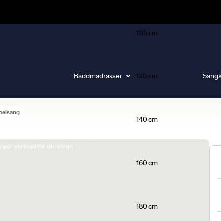
105 cm
Bäddmadrasser
120 cm
Sängk
belsäng
140 cm
gör skillnad för din sömn.
160 cm
180 cm