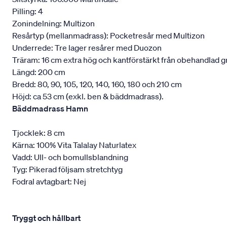
Pilling: 4
Zonindelning: Multizon
Resårtyp (mellanmadrass): Pocketresår med Multizon
Underrede: Tre lager resårer med Duozon
Träram: 16 cm extra hög och kantförstärkt från obehandlad g
Längd: 200 cm
Bredd: 80, 90, 105, 120, 140, 160, 180 och 210 cm
Höjd: ca 53 cm (exkl. ben & bäddmadrass).
Bäddmadrass Hamn
Tjocklek: 8 cm
Kärna: 100% Vita Talalay Naturlatex
Vadd: Ull- och bomullsblandning
Tyg: Pikerad följsam stretchtyg
Fodral avtagbart: Nej
Tryggt och hållbart