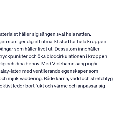
erialet håller sig sängen sval hela natten.
ngen som ger dig ett utmärkt stöd för hela kroppen
sängar som håller livet ut. Dessutom innehåller
a tryckpunkter och öka blodcirkulationen i kroppen
r dig och dina behov. Med Videhamn säng ingår
alalay-latex med ventilerande egenskaper som
 och mjuk vaddering. Både kärna, vadd och stretchtyg
ktivt leder bort fukt och värme och anpassar sig