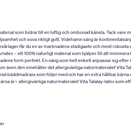
erial som bidrar till en luftig och ombonad känsla. Tack vare mat
öljsamhet och sova riktigt gott. Videhamn säng är kontinentalsä
resårlager får du en av marknadens stadigaste och mest robusta 
rlatex – ett 100% naturligt material som hjälper till att minimer
ggradens form perfekt. En säng som helt enkelt anpassar sig efte
ven den innehåller det allergivänliga naturmaterialet Vita T
ikerad bäddmadrass som följer med och har en extra hållbar kärna
är i allergivänliga naturmaterialet Vita Talalay-latex som effe
ter