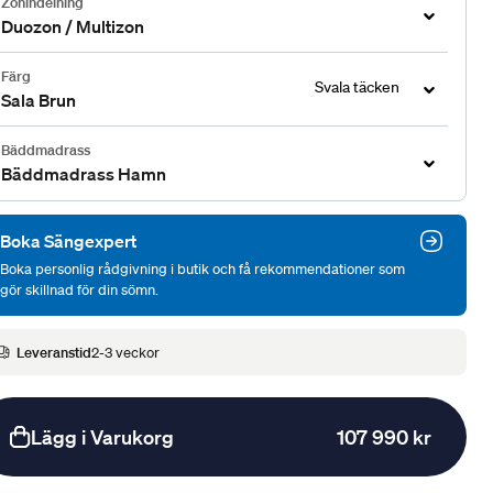
Zonindelning
Duozon / Multizon
Färg
Svala täcken
Sala Brun
Bäddmadrass
Bäddmadrass Hamn
Boka Sängexpert
Boka personlig rådgivning i butik och få rekommendationer som
gör skillnad för din sömn.
Leveranstid
2-3 veckor
Lägg i Varukorg
107 990 kr