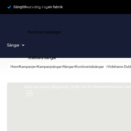
Ramsängar
Sängtillverkning i egen fabrik
Kontinentalsängar
Sängar
Ställbara sängar
Hem
Kampanjer
Kampanjsängar
Sängar
Kontinentalsängar
Videhamn Dub
Boka Sängexpert
Boka personlig rådgivning i butik och få rekommendationer som 