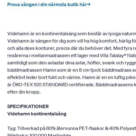
Prova sängen i din närmsta butik här→
Videhamn är en kontinentalsäng som består av lyxiga naturmat
Videhamn är sängen för dig som vill ha hög komfort, härlig f
och alla dess konturer, precis där du behöver det. Med fyra 
resårerna i mellanmadrassen ett lager med Vita Talalay® Natu
samtidigt som den avlastar dina axlar, höfter, svank och ry
bäddmadrassen Hamn som är en 8 cm tjock bäddmadrass som ä
effektivt leder bort fukt och värme. Hamn är en en luftig p
är ÖKO-TEX 100 STANDARD certifierade. Bäddmadrassens kärna 
efter din kropp.
SPECIFIKATIONER
Videhamn kontinentalsäng
Tyg: Tillverkad på 60% återvunna PET-flaskor & 40% Polyes
Slitstyrka: 100.000 Martindale