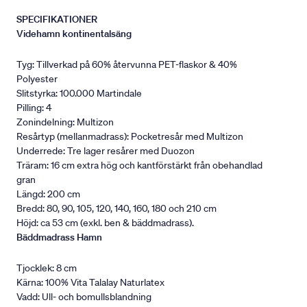
SPECIFIKATIONER
Videhamn kontinentalsäng
Tyg: Tillverkad på 60% återvunna PET-flaskor & 40%
Polyester
Slitstyrka: 100.000 Martindale
Pilling: 4
Zonindelning: Multizon
Resårtyp (mellanmadrass): Pocketresår med Multizon
Underrede: Tre lager resårer med Duozon
Träram: 16 cm extra hög och kantförstärkt från obehandlad
gran
Längd: 200 cm
Bredd: 80, 90, 105, 120, 140, 160, 180 och 210 cm
Höjd: ca 53 cm (exkl. ben & bäddmadrass).
Bäddmadrass Hamn
Tjocklek: 8 cm
Kärna: 100% Vita Talalay Naturlatex
Vadd: Ull- och bomullsblandning