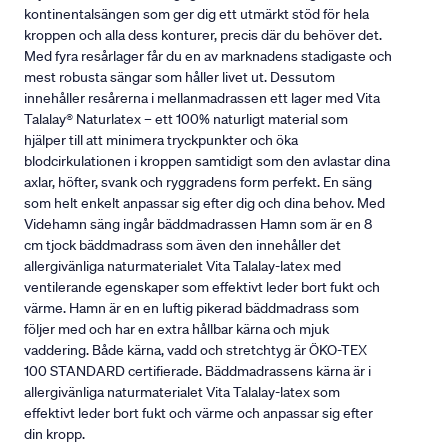
kontinentalsängen som ger dig ett utmärkt stöd för hela
kroppen och alla dess konturer, precis där du behöver det.
Med fyra resårlager får du en av marknadens stadigaste och
mest robusta sängar som håller livet ut. Dessutom
innehåller resårerna i mellanmadrassen ett lager med Vita
Talalay® Naturlatex – ett 100% naturligt material som
hjälper till att minimera tryckpunkter och öka
blodcirkulationen i kroppen samtidigt som den avlastar dina
axlar, höfter, svank och ryggradens form perfekt. En säng
som helt enkelt anpassar sig efter dig och dina behov. Med
Videhamn säng ingår bäddmadrassen Hamn som är en 8
cm tjock bäddmadrass som även den innehåller det
allergivänliga naturmaterialet Vita Talalay-latex med
ventilerande egenskaper som effektivt leder bort fukt och
värme. Hamn är en en luftig pikerad bäddmadrass som
följer med och har en extra hållbar kärna och mjuk
vaddering. Både kärna, vadd och stretchtyg är ÖKO-TEX
100 STANDARD certifierade. Bäddmadrassens kärna är i
allergivänliga naturmaterialet Vita Talalay-latex som
effektivt leder bort fukt och värme och anpassar sig efter
din kropp.