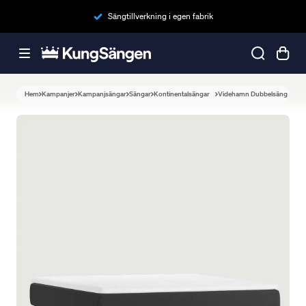
Sängtillverkning i egen fabrik
Hem
Kampanjer
Kampanjsängar
Sängar
Kontinentalsängar
Videhamn Dubbelsäng