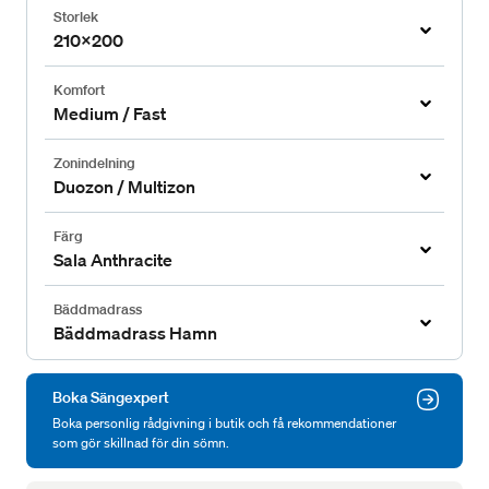
Storlek
210x200
Komfort
Medium / Fast
Zonindelning
Duozon / Multizon
Färg
Sala Anthracite
Bäddmadrass
Bäddmadrass Hamn
Boka Sängexpert
Boka personlig rådgivning i butik och få rekommendationer
som gör skillnad för din sömn.