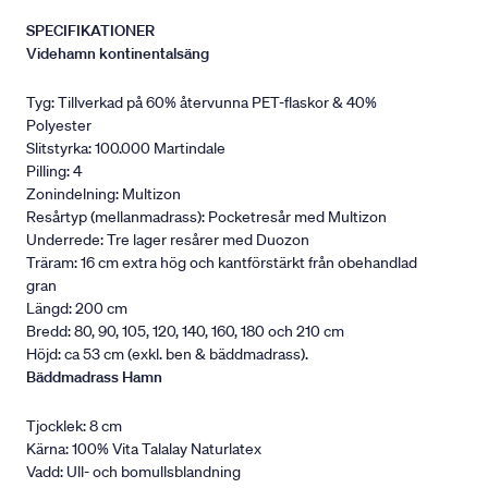
SPECIFIKATIONER
Videhamn kontinentalsäng
Tyg: Tillverkad på 60% återvunna PET-flaskor & 40%
Polyester
Slitstyrka: 100.000 Martindale
Pilling: 4
Zonindelning: Multizon
Resårtyp (mellanmadrass): Pocketresår med Multizon
Underrede: Tre lager resårer med Duozon
Träram: 16 cm extra hög och kantförstärkt från obehandlad
gran
Längd: 200 cm
Bredd: 80, 90, 105, 120, 140, 160, 180 och 210 cm
Höjd: ca 53 cm (exkl. ben & bäddmadrass).
Bäddmadrass Hamn
Tjocklek: 8 cm
Kärna: 100% Vita Talalay Naturlatex
Vadd: Ull- och bomullsblandning