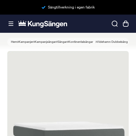
Sängtillverkning i egen fabrik
Hem
Kampanjer
Kampanjsängar
Sängar
Kontinentalsängar
Videhamn Dubbelsäng