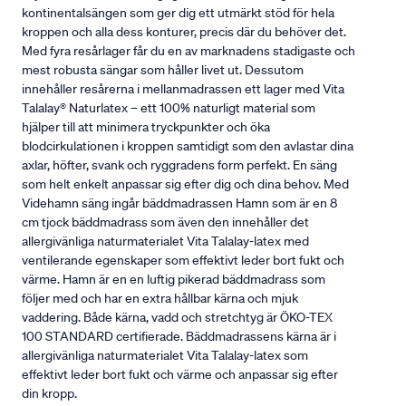
kontinentalsängen som ger dig ett utmärkt stöd för hela
kroppen och alla dess konturer, precis där du behöver det.
Med fyra resårlager får du en av marknadens stadigaste och
mest robusta sängar som håller livet ut. Dessutom
innehåller resårerna i mellanmadrassen ett lager med Vita
Talalay® Naturlatex – ett 100% naturligt material som
hjälper till att minimera tryckpunkter och öka
blodcirkulationen i kroppen samtidigt som den avlastar dina
axlar, höfter, svank och ryggradens form perfekt. En säng
som helt enkelt anpassar sig efter dig och dina behov. Med
Videhamn säng ingår bäddmadrassen Hamn som är en 8
cm tjock bäddmadrass som även den innehåller det
allergivänliga naturmaterialet Vita Talalay-latex med
ventilerande egenskaper som effektivt leder bort fukt och
värme. Hamn är en en luftig pikerad bäddmadrass som
följer med och har en extra hållbar kärna och mjuk
vaddering. Både kärna, vadd och stretchtyg är ÖKO-TEX
100 STANDARD certifierade. Bäddmadrassens kärna är i
allergivänliga naturmaterialet Vita Talalay-latex som
effektivt leder bort fukt och värme och anpassar sig efter
din kropp.