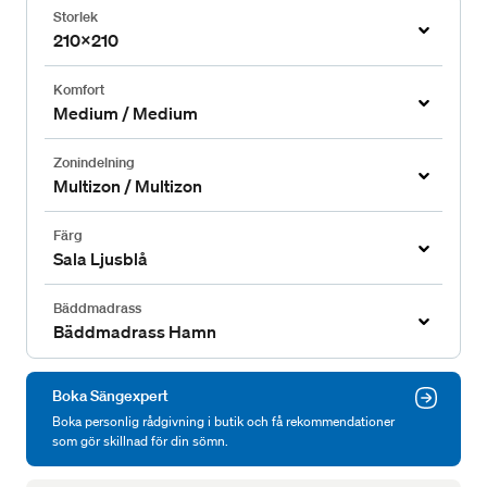
Storlek
210x210
Komfort
Medium / Medium
Zonindelning
Multizon / Multizon
Färg
Sala Ljusblå
Bäddmadrass
Bäddmadrass Hamn
Boka Sängexpert
Boka personlig rådgivning i butik och få rekommendationer
som gör skillnad för din sömn.