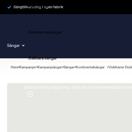
Ramsängar
Sängtillverkning i egen fabrik
Kontinentalsängar
Sängar
Ställbara sängar
Hem
Kampanjer
Kampanjsängar
Sängar
Kontinentalsängar
Videhamn Dub
Boka Sängexpert
Boka personlig rådgivning i butik och få rekommendationer som 