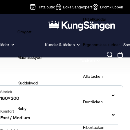
Lakan
Hitta butik
Boka Sängexpert
Drömklubben
Hotellkuddar
Örngott
läder
Kuddar & täcken
Ergonomiska kuddar
Sov
Madrasskydd
Täcken
Alla täcken
Kuddskydd
Storlek
180x200
Duntäcken
Baby
Komfort
Fast / Medium
Fibertäcken