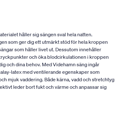
erialet håller sig sängen sval hela natten.
ngen som ger dig ett utmärkt stöd för hela kroppen
sängar som håller livet ut. Dessutom innehåller
a tryckpunkter och öka blodcirkulationen i kroppen
r dig och dina behov. Med Videhamn säng ingår
alalay-latex med ventilerande egenskaper som
 och mjuk vaddering. Både kärna, vadd och stretchtyg
ktivt leder bort fukt och värme och anpassar sig