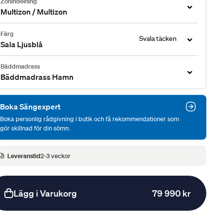
Zonindelning
Multizon / Multizon
Färg
Svala täcken
Sala Ljusblå
Bäddmadrass
Bäddmadrass Hamn
Boka Sängexpert
Boka personlig rådgivning i butik och få rekommendationer som
gör skillnad för din sömn.
Leveranstid
2-3 veckor
Lägg i Varukorg
79 990 kr