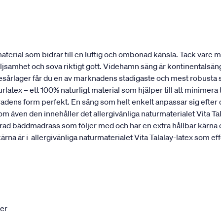
erial som bidrar till en luftig och ombonad känsla. Tack vare mat
öljsamhet och sova riktigt gott. Videhamn säng är kontinentalsä
resårlager får du en av marknadens stadigaste och mest robusta 
rlatex – ett 100% naturligt material som hjälper till att minimer
ggradens form perfekt. En säng som helt enkelt anpassar sig efte
ven den innehåller det allergivänliga naturmaterialet Vita T
ikerad bäddmadrass som följer med och har en extra hållbar kärna
är i allergivänliga naturmaterialet Vita Talalay-latex som effe
ter