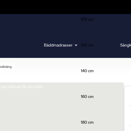
105 cm
Bäddmadrasser
120 cm
Sängk
belsäng
140 cm
gör skillnad för din sömn.
160 cm
180 cm