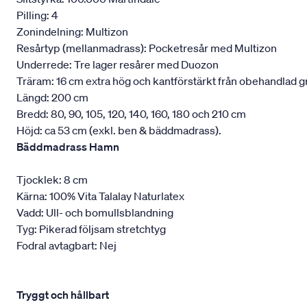
Pilling: 4
Zonindelning: Multizon
Resårtyp (mellanmadrass): Pocketresår med Multizon
Underrede: Tre lager resårer med Duozon
Träram: 16 cm extra hög och kantförstärkt från obehandlad g
Längd: 200 cm
Bredd: 80, 90, 105, 120, 140, 160, 180 och 210 cm
Höjd: ca 53 cm (exkl. ben & bäddmadrass).
Bäddmadrass Hamn
Tjocklek: 8 cm
Kärna: 100% Vita Talalay Naturlatex
Vadd: Ull- och bomullsblandning
Tyg: Pikerad följsam stretchtyg
Fodral avtagbart: Nej
Tryggt och hållbart