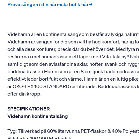
Prova sängen i din närmsta butik här→
Videhamn är en kontinentalsäng som består av lyxiga naturmat
Videhamn är sängen för dig som vill ha hög komfort, härlig f
och alla dess konturer, precis där du behöver det. Med fyra 
resårerna i mellanmadrassen ett lager med Vita Talalay® Natu
samtidigt som den avlastar dina axlar, höfter, svank och ry
bäddmadrassen Hamn som är en 8 cm tjock bäddmadrass som ä
effektivt leder bort fukt och värme. Hamn är en en luftig p
är ÖKO-TEX 100 STANDARD certifierade. Bäddmadrassens kärna 
efter din kropp.
SPECIFIKATIONER
Videhamn kontinentalsäng
Tyg: Tillverkad på 60% återvunna PET-flaskor & 40% Polyes
Slitstyrka: 100.000 Martindale