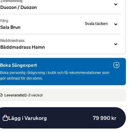
Zonindelning
Duozon / Duozon
Färg
Svala täcken
Sala Brun
Bäddmadrass
Bäddmadrass Hamn
Boka Sängexpert
Boka personlig rådgivning i butik och få rekommendationer som
gör skillnad för din sömn.
Leveranstid
2-3 veckor
Lägg i Varukorg
79 990 kr