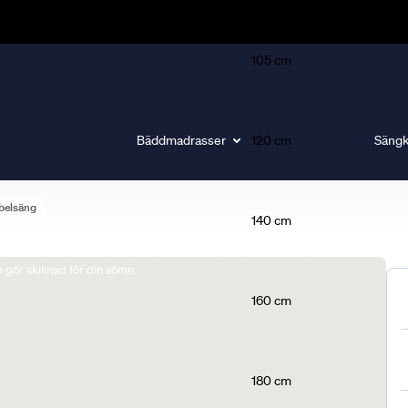
105 cm
Bäddmadrasser
120 cm
Sängk
belsäng
140 cm
gör skillnad för din sömn.
160 cm
180 cm