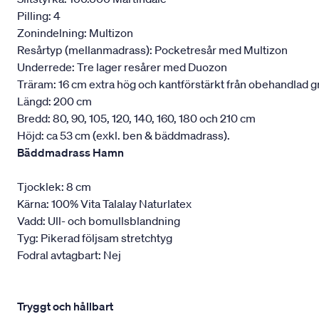
Pilling: 4
Zonindelning: Multizon
Resårtyp (mellanmadrass): Pocketresår med Multizon
Underrede: Tre lager resårer med Duozon
Träram: 16 cm extra hög och kantförstärkt från obehandlad g
Längd: 200 cm
Bredd: 80, 90, 105, 120, 140, 160, 180 och 210 cm
Höjd: ca 53 cm (exkl. ben & bäddmadrass).
Bäddmadrass Hamn
Tjocklek: 8 cm
Kärna: 100% Vita Talalay Naturlatex
Vadd: Ull- och bomullsblandning
Tyg: Pikerad följsam stretchtyg
Fodral avtagbart: Nej
Tryggt och hållbart