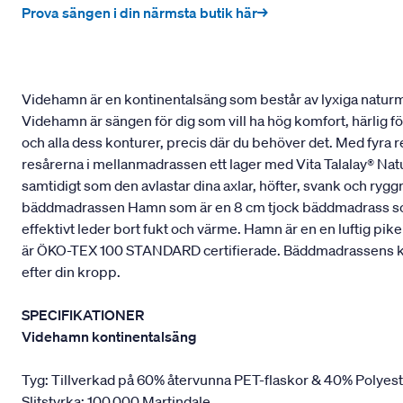
Prova sängen i din närmsta butik här→
Videhamn är en kontinentalsäng som består av lyxiga naturmat
Videhamn är sängen för dig som vill ha hög komfort, härlig f
och alla dess konturer, precis där du behöver det. Med fyra 
resårerna i mellanmadrassen ett lager med Vita Talalay® Natu
samtidigt som den avlastar dina axlar, höfter, svank och ry
bäddmadrassen Hamn som är en 8 cm tjock bäddmadrass som ä
effektivt leder bort fukt och värme. Hamn är en en luftig p
är ÖKO-TEX 100 STANDARD certifierade. Bäddmadrassens kärna 
efter din kropp.
SPECIFIKATIONER
Videhamn kontinentalsäng
Tyg: Tillverkad på 60% återvunna PET-flaskor & 40% Polyes
Slitstyrka: 100.000 Martindale