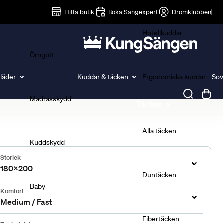
Lakan
Hitta butik
Boka Sängexpert
Drömklubben
Hotellkuddar
Örngott
läder
Kuddar & täcken
Ergonomiska kuddar
Sov
Madrasskydd
Täcken
Alla täcken
Kuddskydd
Storlek
180x200
Duntäcken
Baby
Komfort
Medium / Fast
Fibertäcken