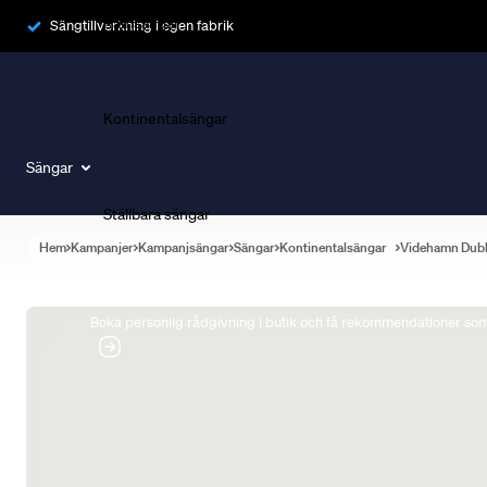
Ramsängar
Sängtillverkning i egen fabrik
Kontinentalsängar
Sängar
Ställbara sängar
Hem
Kampanjer
Kampanjsängar
Sängar
Kontinentalsängar
Videhamn Dub
Boka Sängexpert
Boka personlig rådgivning i butik och få rekommendationer som 