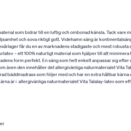
erial som bidrar till en luftig och ombonad känsla. Tack vare mat
öljsamhet och sova riktigt gott. Videhamn säng är kontinentalsä
resårlager får du en av marknadens stadigaste och mest robusta 
rlatex – ett 100% naturligt material som hjälper till att minimer
ggradens form perfekt. En säng som helt enkelt anpassar sig efte
ven den innehåller det allergivänliga naturmaterialet Vita T
ikerad bäddmadrass som följer med och har en extra hållbar kärna
är i allergivänliga naturmaterialet Vita Talalay-latex som effe
ter