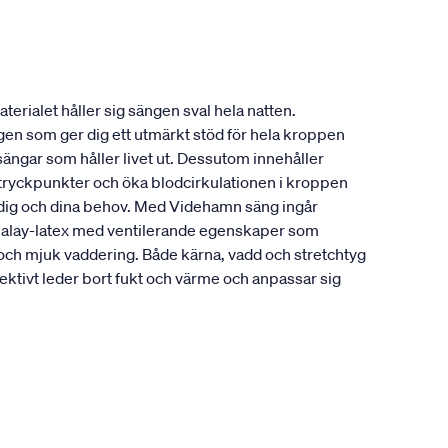
erialet håller sig sängen sval hela natten.
ngen som ger dig ett utmärkt stöd för hela kroppen
sängar som håller livet ut. Dessutom innehåller
a tryckpunkter och öka blodcirkulationen i kroppen
r dig och dina behov. Med Videhamn säng ingår
alalay-latex med ventilerande egenskaper som
 och mjuk vaddering. Både kärna, vadd och stretchtyg
ktivt leder bort fukt och värme och anpassar sig