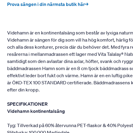
Prova sängen i din närmsta butik här→
Videhamn är en kontinentalsäng som består av lyxiga naturmat
Videhamn är sängen för dig som vill ha hög komfort, härlig f
och alla dess konturer, precis där du behöver det. Med fyra 
resårerna i mellanmadrassen ett lager med Vita Talalay® Natu
samtidigt som den avlastar dina axlar, höfter, svank och ry
bäddmadrassen Hamn som är en 8 cm tjock bäddmadrass som ä
effektivt leder bort fukt och värme. Hamn är en en luftig p
är ÖKO-TEX 100 STANDARD certifierade. Bäddmadrassens kärna 
efter din kropp.
SPECIFIKATIONER
Videhamn kontinentalsäng
Tyg: Tillverkad på 60% återvunna PET-flaskor & 40% Polyes
Slitstyrka: 100.000 Martindale