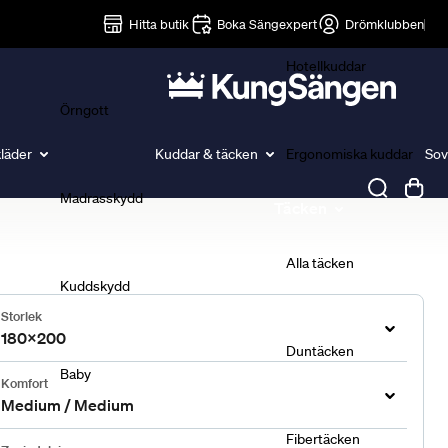
Lakan
Hitta butik
Boka Sängexpert
Drömklubben
Hotellkuddar
Örngott
läder
Kuddar & täcken
Ergonomiska kuddar
Sov
Madrasskydd
Täcken
Alla täcken
Kuddskydd
Storlek
180x200
Duntäcken
Baby
Komfort
Medium / Medium
Fibertäcken