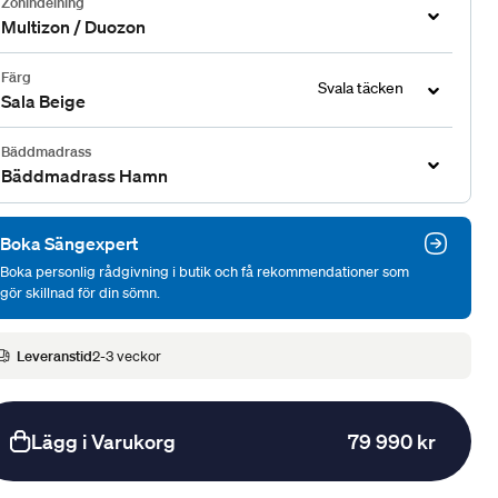
Zonindelning
Multizon / Duozon
Färg
Svala täcken
Sala Beige
Bäddmadrass
Bäddmadrass Hamn
Boka Sängexpert
Boka personlig rådgivning i butik och få rekommendationer som
gör skillnad för din sömn.
Leveranstid
2-3 veckor
Lägg i Varukorg
79 990 kr