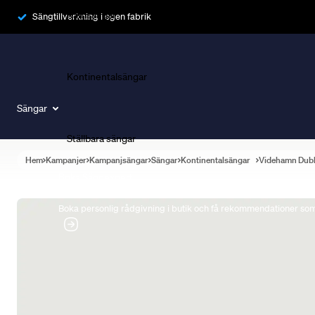
Ramsängar
Sängtillverkning i egen fabrik
Kontinentalsängar
Sängar
Ställbara sängar
Hem
Kampanjer
Kampanjsängar
Sängar
Kontinentalsängar
Videhamn Dub
Boka Sängexpert
Boka personlig rådgivning i butik och få rekommendationer som 