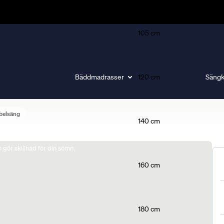
105 cm
Bäddmadrasser
120 cm
Sängk
belsäng
140 cm
gör skillnad för din sömn.
160 cm
180 cm