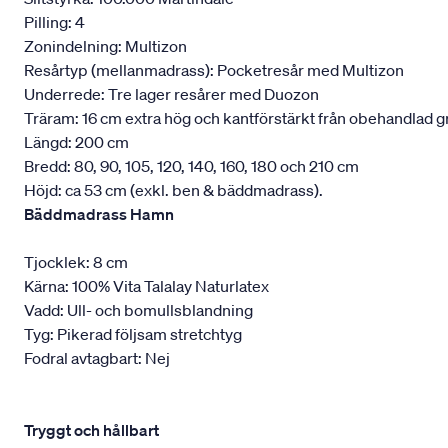
Pilling: 4
Zonindelning: Multizon
Resårtyp (mellanmadrass): Pocketresår med Multizon
Underrede: Tre lager resårer med Duozon
Träram: 16 cm extra hög och kantförstärkt från obehandlad g
Längd: 200 cm
Bredd: 80, 90, 105, 120, 140, 160, 180 och 210 cm
Höjd: ca 53 cm (exkl. ben & bäddmadrass).
Bäddmadrass Hamn
Tjocklek: 8 cm
Kärna: 100% Vita Talalay Naturlatex
Vadd: Ull- och bomullsblandning
Tyg: Pikerad följsam stretchtyg
Fodral avtagbart: Nej
Tryggt och hållbart