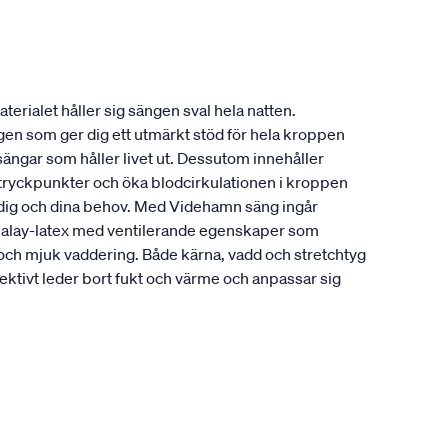
erialet håller sig sängen sval hela natten.
ngen som ger dig ett utmärkt stöd för hela kroppen
sängar som håller livet ut. Dessutom innehåller
a tryckpunkter och öka blodcirkulationen i kroppen
r dig och dina behov. Med Videhamn säng ingår
alalay-latex med ventilerande egenskaper som
 och mjuk vaddering. Både kärna, vadd och stretchtyg
ktivt leder bort fukt och värme och anpassar sig