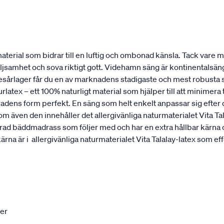
erial som bidrar till en luftig och ombonad känsla. Tack vare mat
öljsamhet och sova riktigt gott. Videhamn säng är kontinentalsä
resårlager får du en av marknadens stadigaste och mest robusta 
rlatex – ett 100% naturligt material som hjälper till att minimer
ggradens form perfekt. En säng som helt enkelt anpassar sig efte
ven den innehåller det allergivänliga naturmaterialet Vita T
ikerad bäddmadrass som följer med och har en extra hållbar kärna
är i allergivänliga naturmaterialet Vita Talalay-latex som effe
ter