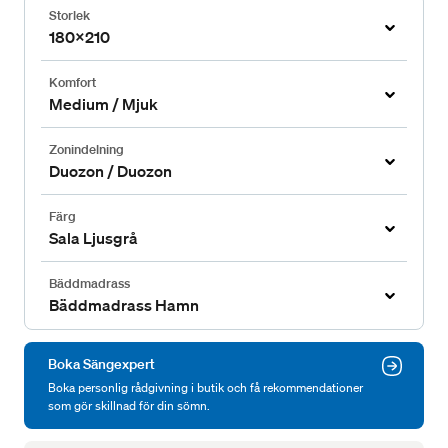
Storlek
180x210
Komfort
Medium / Mjuk
Zonindelning
Duozon / Duozon
Färg
Sala Ljusgrå
Bäddmadrass
Bäddmadrass Hamn
Boka Sängexpert
Boka personlig rådgivning i butik och få rekommendationer
som gör skillnad för din sömn.