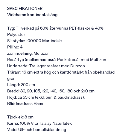
SPECIFIKATIONER
Videhamn kontinentalsäng
Tyg: Tillverkad på 60% återvunna PET-flaskor & 40%
Polyester
Slitstyrka: 100.000 Martindale
Pilling: 4
Zonindelning: Multizon
Resårtyp (mellanmadrass): Pocketresår med Multizon
Underrede: Tre lager resårer med Duozon
Träram: 16 cm extra hög och kantförstärkt från obehandlad
gran
Längd: 200 cm
Bredd: 80, 90, 105, 120, 140, 160, 180 och 210 cm
Höjd: ca 53 cm (exkl. ben & bäddmadrass).
Bäddmadrass Hamn
Tjocklek: 8 cm
Kärna: 100% Vita Talalay Naturlatex
Vadd: Ull- och bomullsblandning