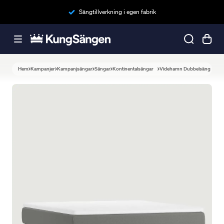
Sängtillverkning i egen fabrik
Hem
Kampanjer
Kampanjsängar
Sängar
Kontinentalsängar
Videhamn Dubbelsäng