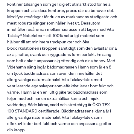
kontinentalsängen som ger dig ett utmärkt stöd för hela
kroppen och alla dess konturer, precis där du behöver det.
Med fyra resårlager får du en av marknadens stadigaste och
mest robusta sängar som håller livet ut. Dessutom
innehåller resårerna i mellanmadrassen ett lager med Vita
Talalay® Naturlatex – ett 100% naturligt material som
hjälper till att minimera tryckpunkter och öka
blodcirkulationen i kroppen samtidigt som den avlastar dina
axlar, höfter, svank och ryggradens form perfekt. En säng
som helt enkelt anpassar sig efter dig och dina behov. Med
Videhamn säng ingår bäddmadrassen Hamn som är en 8
cm tjock bäddmadrass som även den innehåller det
allergivänliga naturmaterialet Vita Talalay-latex med
ventilerande egenskaper som effektivt leder bort fukt och
värme. Hamn är en en luftig pikerad bäddmadrass som
följer med och har en extra hållbar kärna och mjuk
vaddering. Både kärna, vadd och stretchtyg är ÖKO-TEX
100 STANDARD certifierade. Bäddmadrassens kärna är i
allergivänliga naturmaterialet Vita Talalay-latex som
effektivt leder bort fukt och värme och anpassar sig efter
din kropp.